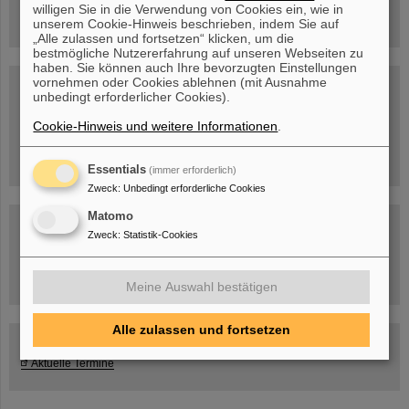
willigen Sie in die Verwendung von Cookies ein, wie in
unserem Cookie-Hinweis beschrieben, indem Sie auf
„Alle zulassen und fortsetzen“ klicken, um die
bestmögliche Nutzererfahrung auf unseren Webseiten zu
haben. Sie können auch Ihre bevorzugten Einstellungen
Blog Beam On
vornehmen oder Cookies ablehnen (mit Ausnahme
unbedingt erforderlicher Cookies).
Menschen
...hinter GSI und FAIR.
Cookie-Hinweis und weitere Informationen
.
Essentials
(immer erforderlich)
Zweck
:
Unbedingt erforderliche Cookies
Matomo
Zweck
:
Statistik-Cookies
Umgang mit den Auswirkungen des Kriegs in der Ukraine
Meine Auswahl bestätigen
Alle zulassen und fortsetzen
GSI-FAIR Kolloquium
Aktuelle Termine