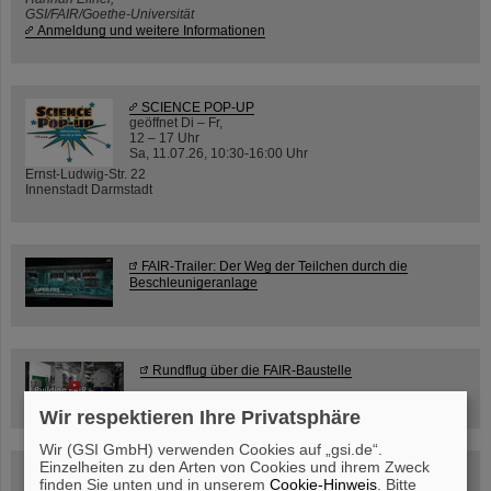
GSI/FAIR/Goethe-Universität
Anmeldung und weitere Informationen
SCIENCE POP-UP
geöffnet Di – Fr,
12 – 17 Uhr
Sa, 11.07.26, 10:30-16:00 Uhr
Ernst-Ludwig-Str. 22
Innenstadt Darmstadt
FAIR-Trailer: Der Weg der Teilchen durch die
Beschleunigeranlage
Rundflug über die FAIR-Baustelle
Wir respektieren Ihre Privatsphäre
Wir (GSI GmbH) verwenden Cookies auf „gsi.de“.
Einzelheiten zu den Arten von Cookies und ihrem Zweck
Besichtigung von GSI/FAIR –
finden Sie unten und in unserem
Cookie-Hinweis
. Bitte
jetzt Termin buchen!