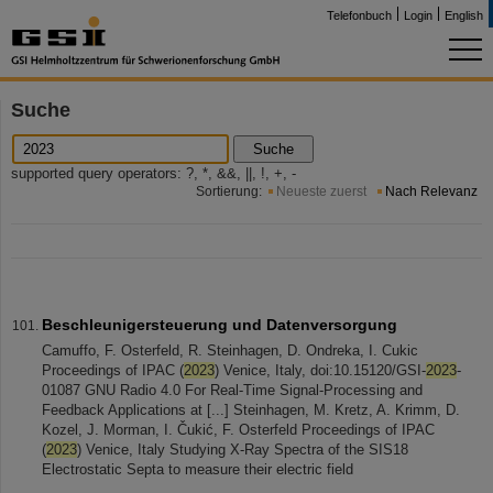
Telefonbuch
Login
English
Suche
Suche
supported query operators: ?, *, &&, ||, !, +, -
Sortierung:
Neueste zuerst
Nach Relevanz
Beschleunigersteuerung und Datenversorgung
Camuffo, F. Osterfeld, R. Steinhagen, D. Ondreka, I. Cukic
Proceedings of IPAC (
2023
) Venice, Italy, doi:10.15120/GSI-
2023
-
01087 GNU Radio 4.0 For Real-Time Signal-Processing and
Feedback Applications at [...] Steinhagen, M. Kretz, A. Krimm, D.
Kozel, J. Morman, I. Čukić, F. Osterfeld Proceedings of IPAC
(
2023
) Venice, Italy Studying X-Ray Spectra of the SIS18
Electrostatic Septa to measure their electric field