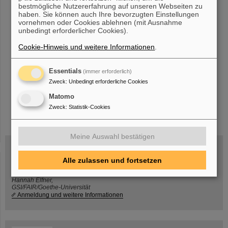
bestmögliche Nutzererfahrung auf unseren Webseiten zu
haben. Sie können auch Ihre bevorzugten Einstellungen
vornehmen oder Cookies ablehnen (mit Ausnahme
«
....
6
7
8
9
10
11
12
13
14
15
unbedingt erforderlicher Cookies).
....
»
Cookie-Hinweis und weitere Informationen
.
Essentials
(immer erforderlich)
Zweck
:
Unbedingt erforderliche Cookies
Matomo
instagram
linkedin
youtube
helmholtz.social
facebook
Zweck
:
Statistik-Cookies
Meine Auswahl bestätigen
Alle zulassen und fortsetzen
Mittwoch, 19.08.2026, 14 Uhr
Warum existiert nicht einfach nichts?
Hannah Elfner,
GSI/FAIR/Goethe-Universität
Anmeldung und weitere Informationen