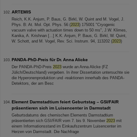
ARTEMIS
Reich, K.K. Anjum, P. Baus, G. Birkl, W. Quint and M. Vogel, J.
Phys. B: At. Mol. Opt. Phys. 56 (
2023
) 175001 "Cryogenic
vacuum valve with actuation times down to 50 ms", J.W. Klimes,
Kanika, A. Krishnan [...] K.K. Anjum, P. Baus, G. Birkl, W. Quint,
W. Schott, and M. Vogel, Rev. Sci. Instrum. 94, 113202 (
2023
)
PANDA-PhD-Preis für Dr. Anna Alicke
Der PANDA-PhD-Preis
2023
wurde an Anna Alicke (FZ
Jülich/Deutschland) vergeben. In ihrer Dissertation untersuchte sie
die Hyperonenproduktion und -reaktionen innerhalb des PANDA-
Detektors, der am Besc
Element Darmstadtium feiert Geburtstag – GSI/FAIR
präsentieren sich im Luisencenter in Darmstadt
Geburtsdatums des chemischen Elements Darmstadtium
präsentierten sich GSI/FAIR vom 7. bis 9. November
2023
mit
einem Informationsstand im Einkaufszentrum Luisencenter im
Herzen von Darmstadt. Die Nachfrage