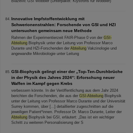
Blažević GSI Wobbler (Unterpaket: Klystrons für Wobbler)
Innovative Impfstoffentwicklung mit
Schwerionenstrahlen: Forschende von GSI und HZI
untersuchen gemeinsam neue Methode
Rahmen der Experimentierzeit FAIR-Phase 0 von der
GSI-
Abteilung
Biophysik unter der Leitung von Professor Marco
Durante und HZI-Forschenden der
Abteilung
Vakzinologie und
angewandte Mikrobiologie unter Leitung
GSI-Biophysik gelingt einer der „Top-Ten-Durchbrüche
in der Physik des Jahres 2024“: Erforschung neuer
Waffen im Kampf gegen Krebs
verbessern könnte. In der Veröffentlichung aus dem Jahr 2024
berichten die Forschenden, die aus der
GSI-Abteilung
Biophysik
unter der Leitung von Professor Marco Durante und der Universität
Surrey kommen, über [...] detaillierter zugeschnitten auf die
jeweiligen Patient*innen. Professor Dr. Marco Durante, Leiter der
Abteilung
Biophysik bei GSI, erläutert: „Das ist ein wichtiger
Schritt zu weiteren Personalisierung der S