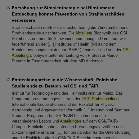
Forschung zur Strahlentherapie bei Hirntumoren:
Entdeckung könnte Prävention von Strahlenschäden
verbessern
Strahlenschäden eröffnen, die bisher häufig die Wirksamkeit einer
Strahlentherapie einschränken. Die
Abteilung
Biophysik des GSI
Helmholtzzentrums für Schwerionenforschung in Darmstadt war
federführend an der [...] Institutes of Health (NIH) und dem
Bundesforschungsministerium (BMBF) finanziert und von der
GSI-
Abteilung
Biophysik unter der Leitung von Professor Marco
Durante in Zusammenarbeit mit dem MD Anderson
Entdeckungsreise in die Wissenschaft: Polnische
Studierende zu Besuch bei GSI und FAIR
Institut für Technologie und das Helmholtz-Institut Mainz. Das
Programm, zusammengestellt von der
FAIR-Stabsabteilung
Internationale Kooperationen und der Fakultät für Physik,
Astronomie und Angewandte Informatik [...] International Summer
Student Programms bei GSI/FAIR teilnehmen und in
verschiedenen Labors und
Abteilungen
auf dem GSI-/FAIR-
Campus Einblicke in die laufenden Forschungsaktivitäten und
Spitzenprojekte erhalten [...] Ich bin dankbar für die Unterstützung
und die Einblicke, die die GSI/FAIR-Einrichtungen über die