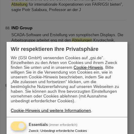
Abteilung
für internationale Kooperationen von FAIR/GSI bieten",
sagte Piotr Salabura, Professor an der J
IND Group
SCADA-Software und Erstellung von synoptischen Displays. Die
Arbeitsgruppe arbeitet eng mit den
Abteilungen
Kryotechnik,
Vakuumtechnik und Strahlenschutz zusammen. Projekte und
Wir respektieren Ihre Privatsphäre
Aufgaben Aktuelle Schwerp [...] vor den Gefahren ionisierdender
Strahlen beim Betrieb der Beschleuniger Unterstützung anderer
Wir (GSI GmbH) verwenden Cookies auf „gsi.de“.
Abteilungsprojekte
beim Einsatz und der Integration von
Einzelheiten zu den Arten von Cookies und ihrem Zweck
finden Sie unten und in unserem
Cookie-Hinweis
. Bitte
industriellen Systemen in das zentrale Kontrollsystem
willigen Sie in die Verwendung von Cookies ein, wie in
unserem Cookie-Hinweis beschrieben, indem Sie auf
„Alle zulassen und fortsetzen“ klicken, um die
Sicherere Raumfahrt – Simulator für kosmische
bestmögliche Nutzererfahrung auf unseren Webseiten zu
haben. Sie können auch Ihre bevorzugten Einstellungen
Strahlung bei GSI/FAIR
vornehmen oder Cookies ablehnen (mit Ausnahme
erläutert Marco Durante, Professor an der Technischen Universität
unbedingt erforderlicher Cookies).
Darmstadt und Leiter der
GSI/FAIR-Forschungsabteilung
für
Biophysik. „Deshalb hat unser Forschungsteam, mit
Cookie-Hinweis und weitere Informationen
.
Unterstützung unserer ESA-Partner [...] and microdosimetric
characterization“ im Fachmagazin Life Sciences in Space
Essentials
(immer erforderlich)
Research
GSI/FAIR-Forschungsabteilung
Biophysik ESA
SciSpace – Science in Space Environment ESA-FAIR Space
Zweck
:
Unbedingt erforderliche Cookies