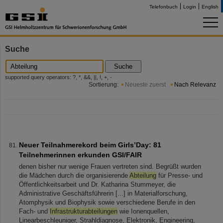
Telefonbuch
Login
English
Suche
Suche
supported query operators: ?, *, &&, ||, !, +, -
Sortierung:
Neueste zuerst
Nach Relevanz
Neuer Teilnahmerekord beim Girls’Day: 81
Teilnehmerinnen erkunden GSI/FAIR
denen bisher nur wenige Frauen vertreten sind. Begrüßt wurden
die Mädchen durch die organisierende
Abteilung
für Presse- und
Öffentlichkeitsarbeit und Dr. Katharina Stummeyer, die
Administrative Geschäftsführerin [...] in Materialforschung,
Atomphysik und Biophysik sowie verschiedene Berufe in den
Fach- und
Infrastrukturabteilungen
wie Ionenquellen,
Linearbeschleuniger, Strahldiagnose, Elektronik, Engineering,