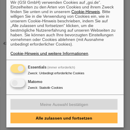
Wir (GSI GmbH) verwenden Cookies auf „gsi.de“.
Rechenzentrum?
Einzelheiten zu den Arten von Cookies und ihrem Zweck
n Anforderungen an Leistungsfähigkeiten, zeitliche
finden Sie unten und in unserem
Cookie-Hinweis
. Bitte
Lastverteilungen und in verschiedenen
Systemkonfigurationen
willigen Sie in die Verwendung von Cookies ein, wie in
optimal auf ein effizientes Kühlsystem abgestimmt werden. Der
unserem Cookie-Hinweis beschrieben, indem Sie auf
„Alle zulassen und fortsetzen“ klicken, um die
Green IT Cube besitzt 6 Etagen
bestmögliche Nutzererfahrung auf unseren Webseiten zu
haben. Sie können auch Ihre bevorzugten Einstellungen
vornehmen oder Cookies ablehnen (mit Ausnahme
Was ist ein Test-Rechenzentrum?
unbedingt erforderlicher Cookies).
Zuverlässigkeit zu testen und dabei früh zu lernen. So kann früh
Cookie-Hinweis und weitere Informationen
.
Technologie bzw. Produkt bezogene
Informationen
gesammelt
werden, sodass die ersten Anpassungen stattfinden können. In
diesem Sinne können die [...] n Anforderungen an
Essentials
(immer erforderlich)
Leistungsfähigkeiten, zeitliche Lastverteilungen und in
Zweck
:
Unbedingt erforderliche Cookies
verschiedenen
Systemkonfigurationen
optimal auf ein effizientes
Kühlsystem abgestimmt werden. Der Green IT Cube besitzt 6
Matomo
Etagen
Zweck
:
Statistik-Cookies
Meine Auswahl bestätigen
«
....
38
39
40
41
42
43
44
45
46
47
....
»
Alle zulassen und fortsetzen