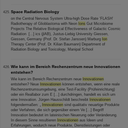
Space Radiation Biology
on the Central Nervous System Ultra-high Dose Rate ‘FLASH’
Radiotherapy of Glioblastoma with Neon
Ions
Gut Microbiome
Projects The Relative Biological Effectiveness of Galactic Cosmic
Radiation ​​​​​​​ [...] ics (jlAB), Justus-Liebig University Giessen,
Giessen, Germany (Prof. Dr. Stefan Janssen) Marburg
Ion
Therapy Center (Prof. Dr. Kilian Baumann) Department of
Radiation Biology and Toxicology, Manipal School
Wie kann im Bereich Rechenzentrum neue Innovationen
entstehen?
Wie kann im Bereich Rechenzentrum neue
Innovationen
entstehen? Neue
Innovationen
können entstehen, wenn eine reale
Rechenzentrumsumgebung, eine Test-Facility (Prüfeinrichtung)
oder ein Reallabor zum E [...] durchdringen, handelt es sich um
eine Innovation. Jürgen Hausschildt beschreibt
Innovationen
folgendermaßen: „
Innovationen
sind qualitativ neuartige Produkte
oder Verfahren, die sich gegenüber einem Ve [...] Begriff
Innovation bedeutet im lateinischen Neuerung oder Veränderung.
In diesem Sinne resultieren
Innovationen
aus Ideen und
Erfahrungen, wodurch neue Produkte, Dienstleistungen oder