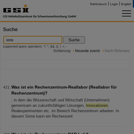
Telefonbuch
Login
English
Suche
Suche
supported query operators: ?, *, &&, ||, !, +, -
Sortierung:
Neueste zuerst
Nach Relevanz
Was ist ein Rechenzentrum-Reallabor (Reallabor für
Rechenzentrum)?
, in dem die Wissenschaft und Wirtschaft (Unternehmen)
gemeinsam an zukunftsfähigen Lösungen,
Innovationen
,
Realexperimenten etc. im Bereich Rechenzentrum arbeiten. In
diesem Sinne kann ein Rechenzent