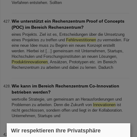
Verfahren entstehen. Sollten
Wie unterstützt ein Rechenzentrum Proof of Concepts
(POC) im Bereich Rechenzentrum?
eines Projekts. Ziel ist es, Entscheidungen über die Umsetzung
eines Projektes zu treffen und
Fehlinvestitionen
zu vermeiden. Für
eine neue Idee muss zu Beginn ein neues Konzept erstellt
werden. Hierbei ist [...] gemeinsam mit Unternehmen, Startups,
Hochschulen und Forschungsinstituten an neuen Lösungen,
Produktinnovationen
, Ansätzen, Prototypen etc. im Bereich
Rechenzentrum zu arbeiten und dabei zu lernen. Dadurch
Wie kann im Bereich Rechenzentrum Co-Innovation
betrieben werden?
wertvolle Strategie, um gemeinsam an Herausforderungen und
Problemen zu arbeiten. Denn die Zukunft von
Innovationen
ist
nicht geschlossen, sondern offen und liegt in der Kollaboration.
Unternehmen, Startups und
Wir respektieren Ihre Privatsphäre
Warum braucht man ein Innovation-, R&D- und Test-