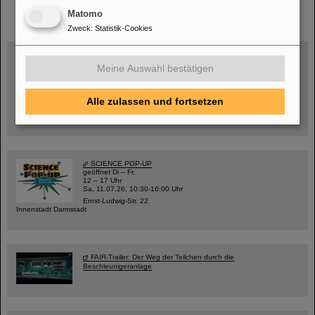
instagram
linkedin
youtube
helmholtz.social
facebook
Matomo
Zweck
:
Statistik-Cookies
Meine Auswahl bestätigen
Mittwoch, 19.08.2026, 14 Uhr
Warum existiert nicht einfach nichts?
Hannah Elfner,
Alle zulassen und fortsetzen
GSI/FAIR/Goethe-Universität
Anmeldung und weitere Informationen
SCIENCE POP-UP
geöffnet Di – Fr,
12 – 17 Uhr
Sa, 11.07.26, 10:30-16:00 Uhr
Ernst-Ludwig-Str. 22
Innenstadt Darmstadt
FAIR-Trailer: Der Weg der Teilchen durch die
Beschleunigeranlage