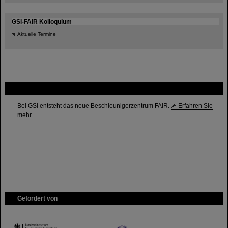
GSI-FAIR Kolloquium
Aktuelle Termine
FAIR
Bei GSI entsteht das neue Beschleunigerzentrum FAIR.
Erfahren Sie
mehr.
Gefördert von
HMWK