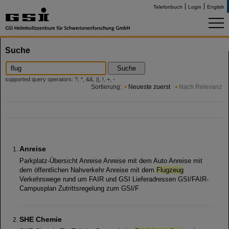
Telefonbuch
Login
English
Suche
Suche
supported query operators: ?, *, &&, ||, !, +, -
Sortierung:
Neueste zuerst
Nach Relevanz
Anreise
Parkplatz-Übersicht Anreise Anreise mit dem Auto Anreise mit
dem öffentlichen Nahverkehr Anreise mit dem
Flugzeug
Verkehrswege rund um FAIR und GSI Lieferadressen GSI/FAIR-
Campusplan Zutrittsregelung zum GSI/F
SHE Chemie