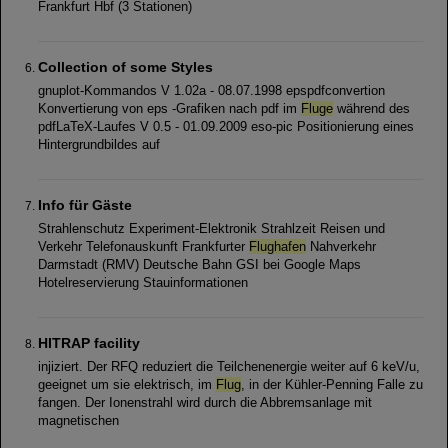
Frankfurt Hbf (3 Stationen)
Collection of some Styles
gnuplot-Kommandos V 1.02a - 08.07.1998 epspdfconvertion
Konvertierung von eps -Grafiken nach pdf im
Fluge
während des
pdfLaTeX-Laufes V 0.5 - 01.09.2009 eso-pic Positionierung eines
Hintergrundbildes auf
Info für Gäste
Strahlenschutz Experiment-Elektronik Strahlzeit Reisen und
Verkehr Telefonauskunft Frankfurter
Flughafen
Nahverkehr
Darmstadt (RMV) Deutsche Bahn GSI bei Google Maps
Hotelreservierung Stauinformationen
HITRAP facility
injiziert. Der RFQ reduziert die Teilchenenergie weiter auf 6 keV/u,
geeignet um sie elektrisch, im
Flug
, in der Kühler-Penning Falle zu
fangen. Der Ionenstrahl wird durch die Abbremsanlage mit
magnetischen