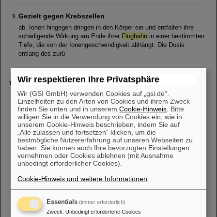
Gezielt gegen Krebszellen
ab. Ionen hingegen dringen in den Körper ein und entfalten ihre
schädigende Wirkung am Ende ihrer
Flugbahn
in einer bestimmten
Tiefe, die von der Ionengeschwindigkeit abhängt. Die Dosis
entlang des zurü
Wir respektieren Ihre Privatsphäre
Programm
Wir (GSI GmbH) verwenden Cookies auf „gsi.de“.
Münster), O. Ullrich (U Magdeburg): DNA-Stabilität und -Funktion
Einzelheiten zu den Arten von Cookies und ihrem Zweck
nach
Raumflug
und Wiedereintritt 15:30 P.-D. Hansen, E. Unruh,
finden Sie unten und in unserem
Cookie-Hinweis
. Bitte
S.
Pflugmacher
(TU Berlin): Das TRIPLE LUX-B Experiment und
willigen Sie in die Verwendung von Cookies ein, wie in
zukünftige Entwicklungen
unserem Cookie-Hinweis beschrieben, indem Sie auf
„Alle zulassen und fortsetzen“ klicken, um die
bestmögliche Nutzererfahrung auf unseren Webseiten zu
haben. Sie können auch Ihre bevorzugten Einstellungen
vornehmen oder Cookies ablehnen (mit Ausnahme
1
2
3
4
»
unbedingt erforderlicher Cookies).
Cookie-Hinweis und weitere Informationen
.
Essentials
(immer erforderlich)
Zweck
:
Unbedingt erforderliche Cookies