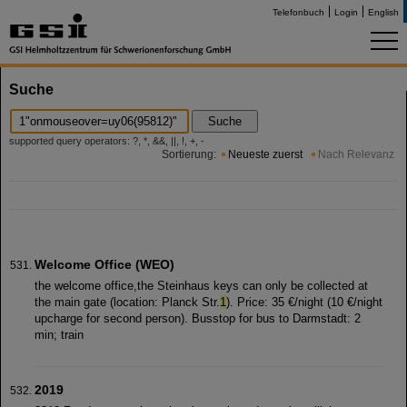
Telefonbuch
Login
English
Suche
Suche
supported query operators: ?, *, &&, ||, !, +, -
Sortierung:
Neueste zuerst
Nach Relevanz
Welcome Office (WEO)
the welcome office,the Steinhaus keys can only be collected at
the main gate (location: Planck Str.
1
). Price: 35 €/night (10 €/night
upcharge for second person). Busstop for bus to Darmstadt: 2
min; train
2019