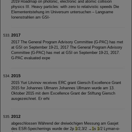
2019 Roadmap on photonic, electronic and atomic collision
physics III. Heavy particles: with zero to relativistic speeds Die
Elemententstehung im Universum untersuchen – Langsame
Ionenstrahlen am GSI-
2017
2017 The General Program Advisory Committee (G-PAC) has met
at GSI on September 19-21, 2017 The General Program Advisory
Committee (G-PAC) has met at GSI on September 19-21, 2017.
G-PAC evaluated expe
2015
2015 Yuri Litvinov receives ERC grant Giersch Excellence Grant
2015 for Johannes Ullmann Johannes Ullmann wurde am 13.
Oktober 2015 mit dem Excellence Grant der Stiftung Giersch
ausgezeichnet. Er erhi
2012
abgeschlossen Während der dreiwöchigen Messung am Gasjet
des ESR-Speicherrings wurde der 2p
1
/2,3/2 →
1
s
1
/2 Lyman-α-