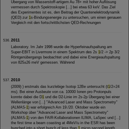
Übergang von Wasserstoff-artigem Au 78+ mit hoher Auflösung
vermessen durch Spektroskopie [...] bei etwa 63 keV. Das Ziel
des Experimentes ist es, den Beitrag der Quantenelektrodynamik
(QED) zur
1
s-Bindungsenergie zu untersuchen, um einen genauen
Vergleich mit den fortschrittlichsten QED-Rechnungen
2011
Laboratory. Im Jahr 1998 wurde die Hyperfeinaufspaltung am
Super-EBIT in Livermore in einem Spektrum des 2s
1
/2 -> 2p 3/2
Röntgenübergangs beobachtet und dabei eine Energieaufspaltung
von 825±26 meV gemessen. Während
2010
(2009) ) erstmals das kurzlebige Isotop 12Be untersucht (t
1
/2=24
ms). Bei einer Ausbeute von ca. 10000 Ionen pro Protonpuls
konnte dabei die D
1
und die D2-Linie im 2s-2p Übergang bei einer
Wellenlänge von [...] "Advanced Laser and Mass Spectrometry"
(ALMAS-
1
) war erfolgreich Am 19./20. Oktober wurde ein
Workshop über "Advanced Laser and Mass Spectrometry"
(ALMAS-
1
) von den FAIR-Kollaborationen ILIMA, LaSpec und [...]
the first time a beam coasting at 4MeV/u in the ESR has been
bunched into a short bunch of less than
1
micro second length