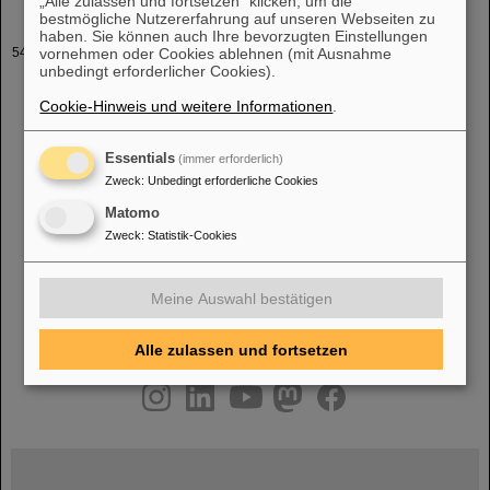
„Alle zulassen und fortsetzen“ klicken, um die
bestmögliche Nutzererfahrung auf unseren Webseiten zu
haben. Sie können auch Ihre bevorzugten Einstellungen
Unsere Lieblingsbilder
vornehmen oder Cookies ablehnen (mit Ausnahme
unbedingt erforderlicher Cookies).
großformatige Fotoabzüge zu sehen. Die Ausstellung war auch für
die Öffentlichkeit zugänglich. Platz
1
© Foto: T. Ernsting, HA
Cookie-Hinweis und weitere Informationen
.
Hessen Agentur FOPI-Detektor Für die Hochenergieforschung mit
dem Teilchenb
Essentials
(immer erforderlich)
Zweck
:
Unbedingt erforderliche Cookies
Matomo
«
....
49
50
51
52
53
54
55
56
57
58
Zweck
:
Statistik-Cookies
....
»
Meine Auswahl bestätigen
Alle zulassen und fortsetzen
instagram
linkedin
youtube
helmholtz.social
facebook