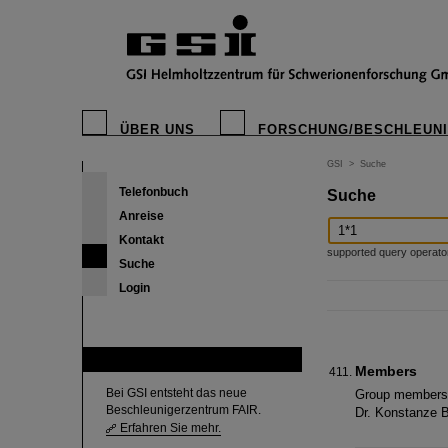
ÜBER UNS
FORSCHUNG/BESCHLEUN
GSI
>
Suche
Telefonbuch
Suche
Anreise
Kontakt
supported query operators: 
Suche
Login
FAIR
Members
Bei GSI entsteht das neue
Group members 
Beschleunigerzentrum FAIR.
Dr. Konstanze B
Erfahren Sie mehr.