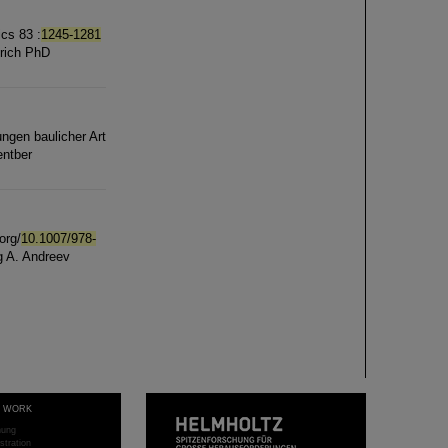
ics 83 :
1245-1281
drich PhD
ngen baulicher Art
entber
org/
10.1007/978-
g A. Andreev
T WORK
hung
stration