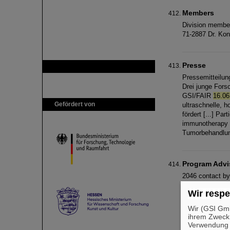
Members
Division membe
71-2887 Dr. Kon
Presse
GSI ist Mitglied bei
Pressemitteilun
Drei junge Fors
GSI/FAIR
16.06
Gefördert von
ultraschnelle, 
fördert [...] Pa
immunotherapy 
Tumorbehandlun
Program Advi
2046 contact by
contact by E-Ma
Wir respe
71 [...] E-Mail
1441
contact by 
Wir (GSI Gmb
ihrem Zweck
Verwendung v