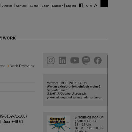
Anreise
Kontakt
Suche
Login
Drucken
English
@WORK
am
linkedin
youtube
helmholtz.social
facebook
rst
Nach Relevanz
Mittwoch, 19.08.2026, 14 Uhr
Warum existiert nicht einfach nichts?
Hannah Elfner,
GSI/FAIR/Goethe-Universität
Anmeldung und weitere Informationen
49-6159-71-2887
SCIENCE POP-UP
l Duer +49-61
geöffnet Di – Fr,
12 – 17 Uhr
Sa, 11.07.26, 10:30-
16:00 Uhr