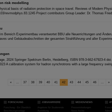
on risk modelling
hysical basis of radiation protection in space travel. Reviews of Modern Phys
1103/revmodphys.83.1245 Project contributors Group Leader: Dr. Thomas Frie
au
m Bereich Experimentbau verantwortet BBU alle Neuerrichtungen und Änderu
Caves und Gebäudeabschnitten der gesamten Strahlführung und aller Experim
hungen
flage, 2024 Springer Spektrum Berlin, Heidelberg, ISBN 978-3-662-67923-4 doi.
023 A calibration system for hadron synchrotrons with a large frequency swin
«
....
37
38
39
40
41
42
43
44
45
46
....
»
FORSCHUNG
JOBS/KARRIERE
MEDIEN/NEWS
A
Forschung - Ein Überblick
Angebote für Studierende
Pressemitteilungen
Forsc
Beschleunigeranlage
Ausbildung
News-Archiv
Admini