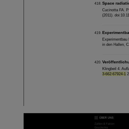
Space radiati
Cucinotta FA. P
(2011). doi:10.
Experimentb
Experimentbau I
in den Hallen, 
Veröffentlic
Klingbeil 4. Au
3-662-67924-1
2
ÜBER UNS
Zahlen & Fakten
Geschichte