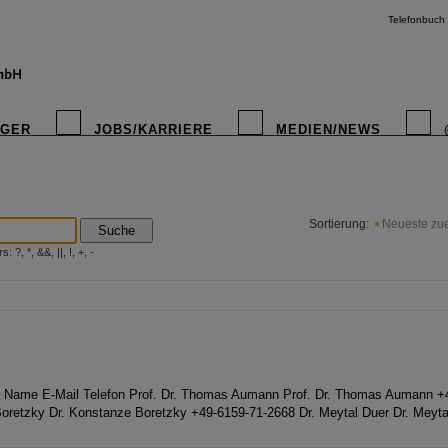
Telefonbuch
IGER
JOBS/KARRIERE
MEDIEN/NEWS
instagr
Sortierung:
Neueste zue
Suche
?, *, &&, ||, !, +, -
Name E-Mail Telefon Prof. Dr. Thomas Aumann Prof. Dr. Thomas Aumann +
oretzky Dr. Konstanze Boretzky +49-6159-71-2668 Dr. Meytal Duer Dr. Meyta