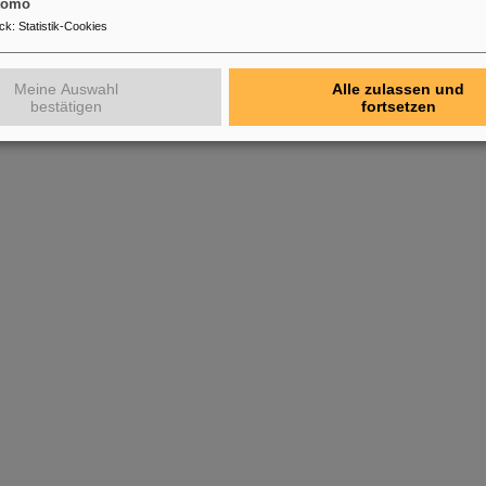
tomo
ck
:
Statistik-Cookies
Meine Auswahl
Alle zulassen und
bestätigen
fortsetzen