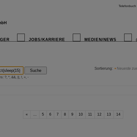
Telefonbuch
IGER
JOBS/KARRIERE
MEDIEN/NEWS
instagr
Sortierung:
Neueste zue
Suche
?, *, &&, ||, !, +, -
«
....
5
6
7
8
9
10
11
12
13
14