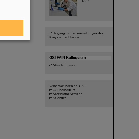
FAIR.
Umgang mit den Auswirkungen des
Kriegs in der Ukraine
GSI-FAIR Kolloquium
Aktuelle Termine
Veranstaltungen bei GSI:
GSI-Kolloquium
Accelerator Seminar
Kalender