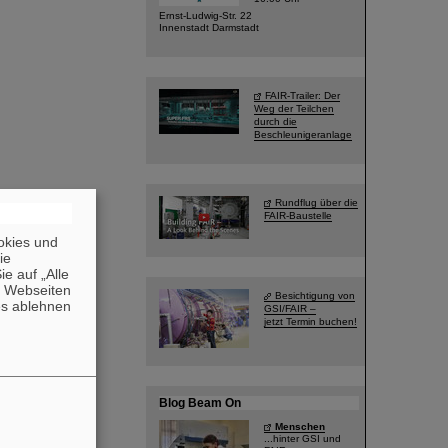
Ernst-Ludwig-Str. 22
Innenstadt Darmstadt
FAIR-Trailer: Der
Weg der Teilchen
durch die
Beschleunigeranlage
Rundflug über die
FAIR-Baustelle
okies und
die
e auf „Alle
n Webseiten
Besichtigung von
es ablehnen
GSI/FAIR –
jetzt Termin buchen!
Blog Beam On
Menschen
...hinter GSI und