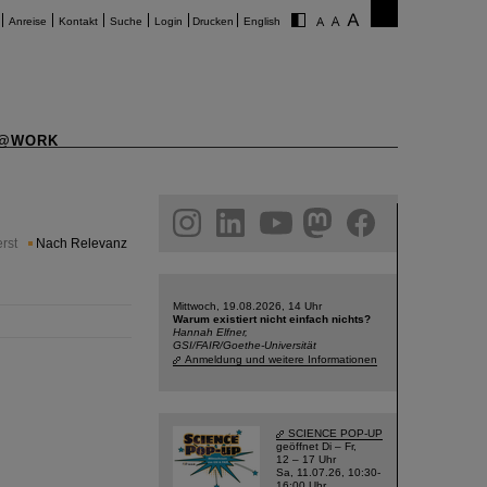
Anreise
Kontakt
Suche
Login
Drucken
English
@WORK
am
linkedin
youtube
helmholtz.social
facebook
rst
Nach Relevanz
Mittwoch, 19.08.2026, 14 Uhr
Warum existiert nicht einfach nichts?
Hannah Elfner,
GSI/FAIR/Goethe-Universität
Anmeldung und weitere Informationen
SCIENCE POP-UP
geöffnet Di – Fr,
12 – 17 Uhr
Sa, 11.07.26, 10:30-
16:00 Uhr