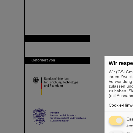
GSI ist Mitglied bei
Gefördert von
Wir respe
Wir (GSI Gmb
ihrem Zweck
Verwendung v
zulassen und
zu haben. Si
(mit Ausnahm
Cookie-Hinwe
Ess
Zwe