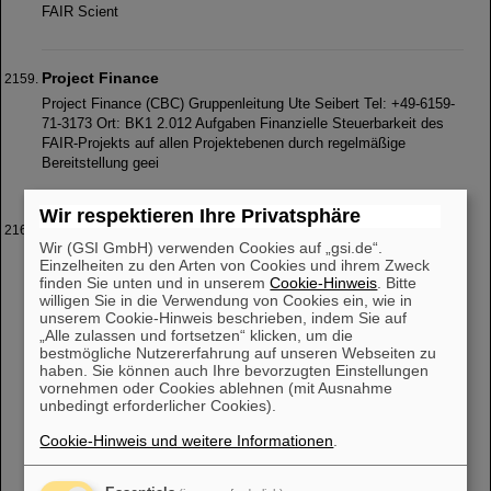
FAIR Scient
Project Finance
Project Finance (CBC) Gruppenleitung Ute Seibert Tel: +49-6159-
71-3173 Ort: BK1 2.012 Aufgaben Finanzielle Steuerbarkeit des
FAIR-Projekts auf allen Projektebenen durch regelmäßige
Bereitstellung geei
Wir respektieren Ihre Privatsphäre
ESR-Maschine
Wir (GSI GmbH) verwenden Cookies auf „gsi.de“.
Die ESR-Maschine Der Experimentier-Speicherring ESR erlaubt
Einzelheiten zu den Arten von Cookies und ihrem Zweck
die Speicherung geladener Teilchen mit relativistischen
finden Sie unten und in unserem
Cookie-Hinweis
. Bitte
Geschwindigkeiten über einen weiten Bereich von Massen und
willigen Sie in die Verwendung von Cookies ein, wie in
Energien. Das Hauptintere
unserem Cookie-Hinweis beschrieben, indem Sie auf
„Alle zulassen und fortsetzen“ klicken, um die
bestmögliche Nutzererfahrung auf unseren Webseiten zu
haben. Sie können auch Ihre bevorzugten Einstellungen
vornehmen oder Cookies ablehnen (mit Ausnahme
«
....
211
212
213
214
215
216
217
218
unbedingt erforderlicher Cookies).
219
220
»
Cookie-Hinweis und weitere Informationen
.