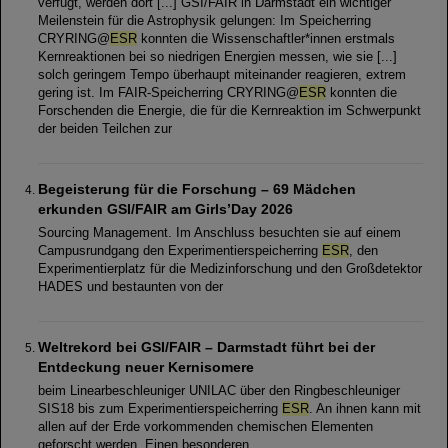
verfügt, werden dort [...] GSI/FAIR in Darmstadt ein wichtiger
Meilenstein für die Astrophysik gelungen: Im Speicherring
CRYRING@
ESR
konnten die Wissenschaftler*innen erstmals
Kernreaktionen bei so niedrigen Energien messen, wie sie [...]
solch geringem Tempo überhaupt miteinander reagieren, extrem
gering ist. Im FAIR-Speicherring CRYRING@
ESR
konnten die
Forschenden die Energie, die für die Kernreaktion im Schwerpunkt
der beiden Teilchen zur
Begeisterung für die Forschung – 69 Mädchen
erkunden GSI/FAIR am Girls’Day 2026
Sourcing Management. Im Anschluss besuchten sie auf einem
Campusrundgang den Experimentierspeicherring
ESR
, den
Experimentierplatz für die Medizinforschung und den Großdetektor
HADES und bestaunten von der
Weltrekord bei GSI/FAIR – Darmstadt führt bei der
Entdeckung neuer Kernisomere
beim Linearbeschleuniger UNILAC über den Ringbeschleuniger
SIS18 bis zum Experimentierspeicherring
ESR
. An ihnen kann mit
allen auf der Erde vorkommenden chemischen Elementen
geforscht werden. Einen besonderen