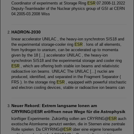
Coordinator of experiments at Storage Ring
ESR
07.2008-11.2022
Deputy-Teamleader of the Nuclear physics group of GSI at CERN
04.2005-03.2008 Wiss
HADRON-2030
linear accelerator UNILAC , the heavy-ion synchrotron SIS18 and
the experimental storage-cooler ring
ESR
. Ions of all elements,
from hydrogen to uranium, can be accelerated up to momenta
given by the 18 [...] accelerator UNILAC , the heavy-ion
synchrotron SIS18 and the experimental storage and cooler ring
ESR
, which are offering both stable ion beams and relativistic
radioactive ion beams. UNILAC The UNILAC [...] nuclei are
produced, identified, and separated in the Fragment Separator (
FRS ). In the storage ring
ESR
, equipped with powerful stochastic
and electron cooling devices, stable or radioactive ion beams can
Neuer Rekord: Extrem langsame Ionen am
CRYRING@ESR eröffnen neue Wege für die Astrophysik
künftiger Experimente. Zukünftig sollen am CRYRING@
ESR
auch
exotische Atomkerne genutzt werden, die in Sternen eine zentrale
Rolle spielen. Da CRYRING@
ESR
über eine eigene Ionenquelle