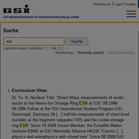
Telefonbuch
Login
English
Suche
Suche
supported query operators: ?, *, &&, ||, !, +, -
Sortierung:
Neueste zuerst
Nach Relevanz
Curriculum Vitae
Dr. Yu. N. Novikov Title: “Direct Mass measurements of exotic
nuclei at the Heavy-Ion Storage Ring
ESR
at GSI” 08.1996-
09.1996 Fellow at the GSI International Student Program GSI,
Darmstadt, Germany 09 [...] half-life measurements of short-lived
nuclides at the fragment separator FRS and the cooler-storage
ring
ESR
” Since 03.2009 Senior Member, the ExtreMe Matter
Institute EMMI at GSI Helmholtz Alliance HA216 “Cosmic [...]
physics and astrophysics with stored ions“ Since 08.2008 GSI