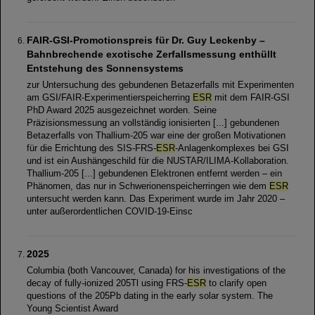
FAIR-GSI-Promotionspreis für Dr. Guy Leckenby –
Bahnbrechende exotische Zerfallsmessung enthüllt
Entstehung des Sonnensystems
zur Untersuchung des gebundenen Betazerfalls mit Experimenten
am GSI/FAIR-Experimentierspeicherring
ESR
mit dem FAIR-GSI
PhD Award 2025 ausgezeichnet worden. Seine
Präzisionsmessung an vollständig ionisierten [...] gebundenen
Betazerfalls von Thallium-205 war eine der großen Motivationen
für die Errichtung des SIS-FRS-
ESR
-Anlagenkomplexes bei GSI
und ist ein Aushängeschild für die NUSTAR/ILIMA-Kollaboration.
Thallium-205 [...] gebundenen Elektronen entfernt werden – ein
Phänomen, das nur in Schwerionenspeicherringen wie dem
ESR
untersucht werden kann. Das Experiment wurde im Jahr 2020 –
unter außerordentlichen COVID-19-Einsc
2025
Columbia (both Vancouver, Canada) for his investigations of the
decay of fully-ionized 205Tl using FRS-
ESR
to clarify open
questions of the 205Pb dating in the early solar system. The
Young Scientist Award