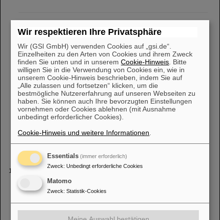
22nd SPARC PhD Award 2025
Wir respektieren Ihre Privatsphäre
bound-state beta decay of fully-ionized thallium (205Tl81+) ions at
the Experimental Storage Ring
ESR
of GSI/FAIR. This
Wir (GSI GmbH) verwenden Cookies auf „gsi.de“.
Einzelheiten zu den Arten von Cookies und ihrem Zweck
measurement has profound impact on the production of lead
finden Sie unten und in unserem
Cookie-Hinweis
. Bitte
(205Pb) in asymptotic giant
willigen Sie in die Verwendung von Cookies ein, wie in
unserem Cookie-Hinweis beschrieben, indem Sie auf
„Alle zulassen und fortsetzen“ klicken, um die
Teilchenbeschleuniger zum Nikolaus – „Saturday
bestmögliche Nutzererfahrung auf unseren Webseiten zu
haben. Sie können auch Ihre bevorzugten Einstellungen
Morning Physics“ besucht GSI/FAIR
vornehmen oder Cookies ablehnen (mit Ausnahme
HADES, an dem Neutronensternmaterie untersucht werden kann,
unbedingt erforderlicher Cookies).
und lernten im Experimentierspeicherring
ESR
die Atomphysik-
Forschung kennen. Ebenfalls auf dem Besuchsprogramm standen
Cookie-Hinweis und weitere Informationen
.
der Hauptkontrollraum und
Essentials
(immer erforderlich)
Zweck
:
Unbedingt erforderliche Cookies
Béatriz Jurado-Apruzzese mit der CNRS-Silbermedaille
und dem Joliot-Curie-Preis geehrt
Matomo
Zweck
:
Statistik-Cookies
untersuchen lassen. Auf diesem Weg konnte sie in den letzten
Jahren Messungen am Experimentierspeicherring
ESR
von
GSI/FAIR durchführen, die vorher nicht möglich waren. „Indem
man mit schweren Atomkernen auf leichte [...] zu Gast. Im Jahr
Meine Auswahl bestätigen