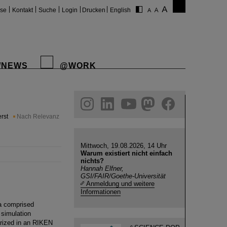
ise
Kontakt
Suche
Login
Drucken
English
/NEWS
@WORK
gram
linkedin
youtube
helmholtz.social
facebook
rst
Nach Relevanz
Mittwoch, 19.08.2026, 14 Uhr
Warum existiert nicht einfach
nichts?
Hannah Elfner,
GSI/FAIR/Goethe-Universität
Anmeldung und weitere
Informationen
a comprised
simulation
rized in an RIKEN