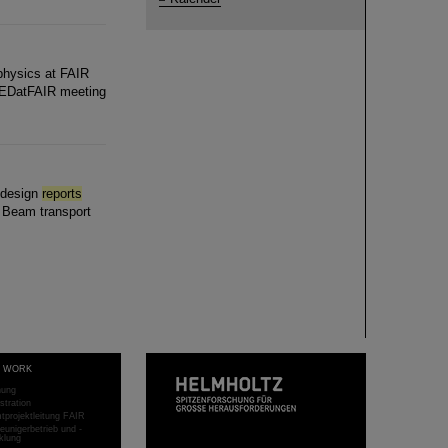
hysics at FAIR
HEDatFAIR meeting
 design
reports
 Beam transport
T WORK
hung
stration
projektleitung FAIR
eunigerbetrieb und -
klung