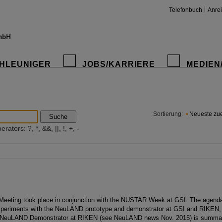
Telefonbuch
Anre
HLEUNIGER
JOBS/KARRIERE
MEDIEN
insta
Sortierung:
Neueste zue
Suche
ators: ?, *, &&, ||, !, +, -
Meeting took place in conjunction with the NUSTAR Week at GSI. The agend
periments with the NeuLAND prototype and demonstrator at GSI and RIKEN, 
the NeuLAND Demonstrator at RIKEN (see NeuLAND news Nov. 2015) is summa