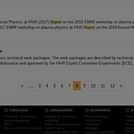
asma Physics at FAIR (2017)
Report
on the 2016 EMMI workshop on plasma p
017 EMMI workshop on plasma physics at FAIR
Report
on the 2019 Annual 
ve
ics technical work packages. The work packages are described by technical
collaboration and approved by the FAIR Expert Committee Experiments (ECE).
«
....
3
4
5
6
7
8
9
10
11
12
»
FORSCHUNG
JOBS/KARRIERE
MEDIEN/NEWS
A
Forschung - Ein Überblick
Angebote für Studierende
Pressemitteilungen
Forsc
Beschleunigeranlage
Ausbildung
News-Archiv
Admini
FAIR
Master / Promotionsarbeiten
FAIR-News
Gesamt
Wissenschaftliche Netzwerke
Duales Studium
Mediathek
Beschl
entwic
Angebote für Schüler*innen
Logos/Erscheinungsbild