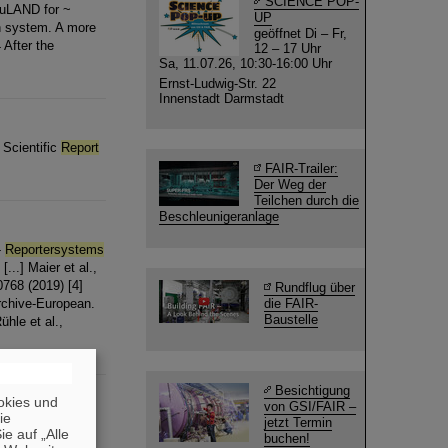
SCIENCE POP-
euLAND for ~
UP
on system. A more
geöffnet Di – Fr,
After the
12 – 17 Uhr
Sa, 11.07.26, 10:30-16:00 Uhr
Ernst-Ludwig-Str. 22
Innenstadt Darmstadt
Scientific
Report
FAIR-Trailer:
Der Weg der
Teilchen durch die
Beschleunigeranlage
-
Reportersystems
...] Maier et al.,
768 (2019) [4]
Rundflug über
 Archive-European.
die FAIR-
Baustelle
ühle et al.,
Besichtigung
okies und
von GSI/FAIR –
die
jetzt Termin
ic
Reports
5 ,
e auf „Alle
buchen!
. O