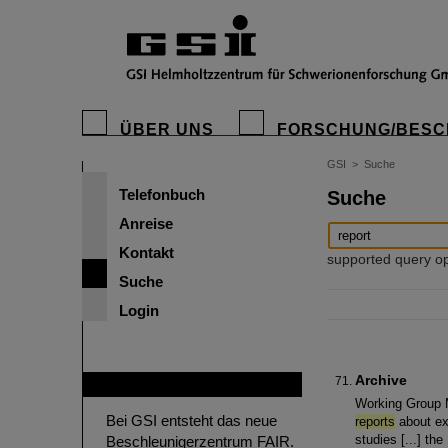
ÜBER UNS
FORSCHUNG/BESC
GSI
>
Suche
Telefonbuch
Suche
Anreise
Kontakt
supported query oper
Suche
Login
Archive
FAIR
Working Group 
Bei GSI entsteht das neue
reports
about ex
studies [...] 
Beschleunigerzentrum FAIR.