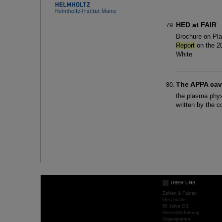
HED at FAIR
Brochure on Pl
Report
on the 2
White
The APPA ca
the plasma phys
written by the 
ÜBER UNS
Zahlen & Fakten
Geschichte
50 Jahre GSI
Geschäftsführung
Organigramm