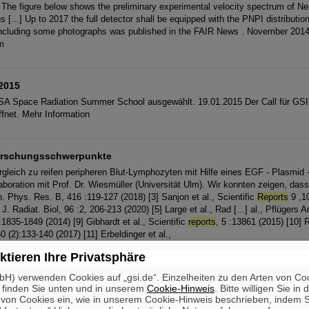
 The figure below shows the preliminary experimental velocity spectrum of N
[...] Up to 2017 the full detector shall be equipped with the PNPI distributi
ncluding some photographs was published in the FAIR News . November 2014 
m
2015
SA Space Radiation Summer School ausgewählt. 19.01.2015 Der Call für GSI 
fnet. Mehr Information
orschungsschwerpunkte
ergleich zu reifen peripheren Blut-Lymphozyten mit Hilfe eines EGF - Plasmid 
boration mit Prof. Dr. Wiesmüller (Universität Ulm). Wir konnten zeigen, dass [
h. Phys. Res. B, 416 :119-127 (2018) [3] Sanjon et al., Scientific
Reports
9 ,10
. J. Radiat. Biol, 96 :2, 206-213 (2020) [5] Large et al., Rad [...] al., Pflügers
:1835-1849 (2014) [9] Gibhardt et al., Scientific
reports
, 5 :13861 (2015) [10] R
 (2):133-140 (2017) [11] Erbeldinger et al.,
ktieren Ihre Privatsphäre
H) verwenden Cookies auf „gsi.de“. Einzelheiten zu den Arten von Co
 finden Sie unten und in unserem
Cookie-Hinweis
. Bitte willigen Sie in 
ighest peak intensities for ultra-short MeV-range ion bunches Nature Scientif
on Cookies ein, wie in unserem Cookie-Hinweis beschrieben, indem Si
 12459 (2015) W. Cayzac, V. Bagnoud, M. M. Basko, A. Blažević, A. Frank, D