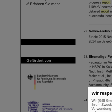
progress
report
.
Erfahren Sie mehr.
110MeV neutrons 
detailed
report
i
successful bea
News-Archiv 
für die 2015 NA
2014 wurde geöf
GSI ist Mitglied bei
Ehemalige F
Gefördert von
-reparatur im V
in HSPC in Kolla
Nucl. Instr. Met
Maier et al., Int
J. Physiol. 467 
Autoimmunity, 50
Wir respe
2015
Wir (GSI Gmb
ihrem Zweck
Roth: Towards h
Verwendung v
Article number: