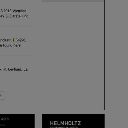
2/2016 Vorträge
ey 3. Darstellung
anckstr.
1
64291
e found here
k, P. Gerhard, La.
»
T WORK
hung