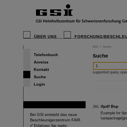
ÜBER UNS
FORSCHUNG/BESCHLE
GSI
>
Suche
Telefonbuch
Suche
Anreise
Kontakt
supported query operat
Suche
Login
FAIR
ifpdf Bsp
Example for ifp
Bei GSI entsteht das neue
\usepackage{gra
Beschleunigerzentrum FAIR.
Erfahren Sie mehr.