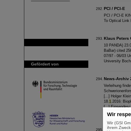
PCI / PCI-E
PCI / PCI-E K
To Optical Link
Klaus Peters
GSI ist Mitglied bei
10 PANDA) 23.00
BaBar) cited 25
07/97 - 06/03 Un
University Boch
Gefördert von
News-Archiv 
Verleihung fin
Schwerionenfo
[...] Holger Kl
18.
1
.2016: Biop
[...] Einsendes
Preis für Ihr Pos
Wir respe
Wir (GSI Gmb
ihrem Zweck
Veröffentlic