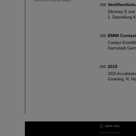
Veröffentlic
Dikomey E und K
1
. Darstellung 
EMMI Contac
Contact ExtreM
Darmstadt Germ
2015
2015 Accelerat
Groening, R. Ho
ÜBER UNS
Zahlen & Fakten