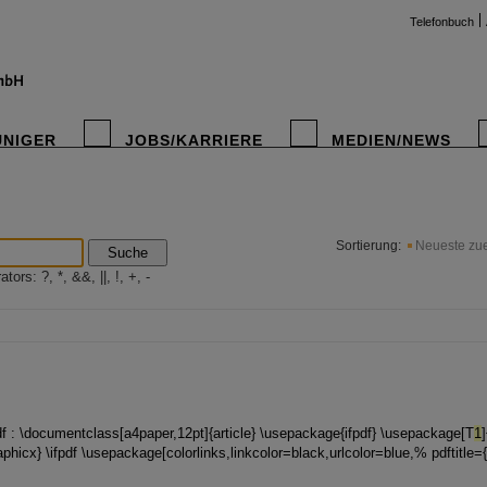
Telefonbuch
UNIGER
JOBS/KARRIERE
MEDIEN/NEWS
instag
Sortierung:
Neueste zue
Suche
ors: ?, *, &&, ||, !, +, -
df : \documentclass[a4paper,12pt]{article} \usepackage{ifpdf} \usepackage[T
1
phicx} \ifpdf \usepackage[colorlinks,linkcolor=black,urlcolor=blue,% pdftitle