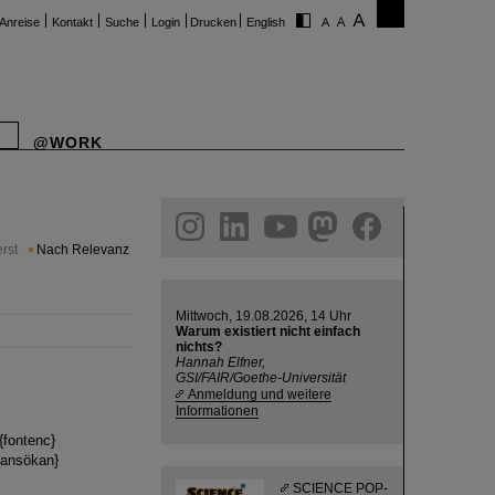
Anreise
Kontakt
Suche
Login
Drucken
English
@WORK
ram
linkedin
youtube
helmholtz.social
facebook
rst
Nach Relevanz
Mittwoch, 19.08.2026, 14 Uhr
Warum existiert nicht einfach
nichts?
Hannah Elfner,
GSI/FAIR/Goethe-Universität
Anmeldung und weitere
Informationen
]{fontenc}
={ansökan}
SCIENCE POP-