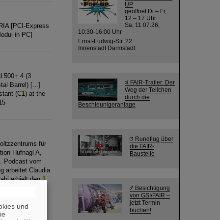
UP
geöffnet Di – Fr,
12 – 17 Uhr
Sa, 11.07.26,
RIA [PCI-Express
10:30-16:00 Uhr
odul in PC]
Ernst-Ludwig-Str. 22
Innenstadt Darmstadt
d 500+ 4 (3
FAIR-Trailer: Der
l Barrel) [...]
Weg der Teilchen
stant (C
1
) at the
durch die
15
Beschleunigeranlage
Rundflug über
oltzzentrums für
die FAIR-
tion Hufnagl A,
Baustelle
st. Podcast vom
g arbeitet Claudia
ahi erhielt den
1
.
Besichtigung
von GSI/FAIR –
jetzt Termin
okies und
buchen!
die