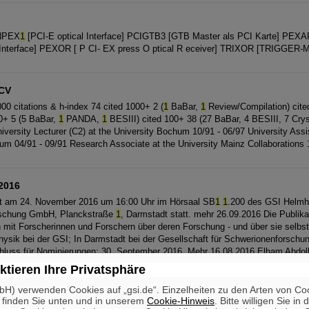
INPEX
1
[PCI-E optical Interface] PCIGTB3 [GTB Master als PCI Karte] PEXA
 Interface] PEXOR [ P CI- EX press O ptical R eceiver] TRIXOR [TRIGGER-M
 CV
0 citations & h-index 74 cited 1000+ 2 (
1
BaBar,
1
Review/Compilation) cite
0+ 5 (5 BaBar,
1
PANDA,
1
BESIII) cited 100+ 38 (27 BaBar, 4 BESIII, 7 Crysta
iversity Lecturer (C2) at the University Bochum 10/91 - 06/97 University Assi
um 04/91 - 09/91 Research Associate at the University Mainz Collaborations 
2016
det am 24. November 2016 um 16:00 Uhr im Hörsaal SB
1
1
.200 des GSI Helmh
rschung GmbH, Planckstraße
1
, Darmstadt statt. mehr 26.09.2016 Die Publika
ein mit Forscherinnen und Forschern über deren Forschung - und über sie selb
hysik bei der GSI; In Darmstadt bei der Gesellschaft für Schwerionenforschun
chluss für Nominierungen: 30. September 2016. Mehr 16.08.2016 Elham Abdoll
ter "Repositing and targeted irradiation of offline preselected single cell nuclei
ktieren Ihre Privatsphäre
H) verwenden Cookies auf „gsi.de“. Einzelheiten zu den Arten von Co
 finden Sie unten und in unserem
Cookie-Hinweis
. Bitte willigen Sie in 
hungen