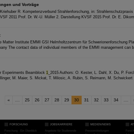
hungen und Vorträge
riehuber R. Kompetenzverbund Strahlenforschung, in: Strahlenschutzpraxis 
KVSF 2011 Prof. Dr. W.-U. Müller 2. Darstellung KVSF 2015 Prof. Dr. E. Dikom
t
e Matter Institute EMMI GSI Helmholtzzentrum für Schwerionenforschung Pl
any The contact data of individual members of the EMMI management can b
or Experiments Beamblock
1
_2015 Authors: O. Kester, L. Dahl, X. Du, P. Forc
llinger, M. Maier, S. Mickat, T. Milosic, A. Rubin, S. Reimann, M. Schwickert
«
....
25
26
27
28
29
30
31
32
33
34
....
FORSCHUNG
JOBS/KARRIERE
MEDIEN/NEWS
A
Forschung - Ein Überblick
Angebote für Studierende
Pressemitteilungen
Forsc