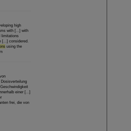
veloping high
s with [...] with
 limitations
 [...] considered.
ons
using the
om
 von
Dosisverteilung
e Geschwindigkeit
nerhalb einer [...]
er
ten frei, die von