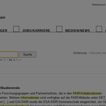
Telefonbuch
IGER
JOBS/KARRIERE
MEDIEN/NEWS
instagr
Sortierung:
Neueste zue
Suche
?, *, &&, ||, !, +, -
 Studierende
ür Forschungsgruppen und Partnerinstitute, die in den
FAIR-Kollaborationen
eiten. Weitere
Informationen
sind verfügbar auf der FAIR-Website unter GET
gen [...] und GSI-FAIR wurde die ESA-FAIR-Sommerschule eingerichtet, um St