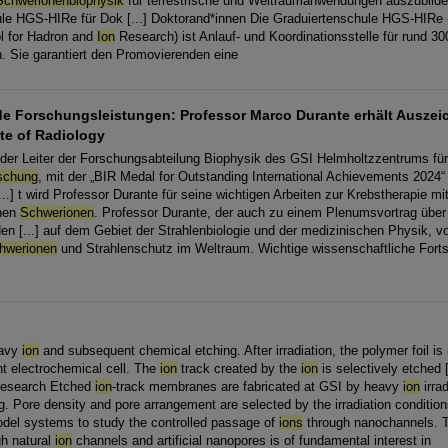
Schwerionenbiophysik
für terrestrische und Weltraumanwendungen auszubilde
le HGS-HIRe für Dok [...] Doktorand*innen Die Graduiertenschule HGS-HIRe 
l for Hadron and
Ion
Research) ist Anlauf- und Koordinationsstelle für rund 30
. Sie garantiert den Promovierenden eine
e Forschungsleistungen: Professor Marco Durante erhält Ausze
ute of Radiology
der Leiter der Forschungsabteilung Biophysik des GSI Helmholtzzentrums für
schung
, mit der „BIR Medal for Outstanding International Achievements 2024“
...] t wird Professor Durante für seine wichtigen Arbeiten zur Krebstherapie mi
chen
Schwerionen
. Professor Durante, der auch zu einem Plenumsvortrag über P
en [...] auf dem Gebiet der Strahlenbiologie und der medizinischen Physik, vor
hwerionen
und Strahlenschutz im Weltraum. Wichtige wissenschaftliche Fortsch
eavy
ion
and subsequent chemical etching. After irradiation, the polymer foil is 
 electrochemical cell. The
ion
track created by the
ion
is selectively etched 
Research Etched
ion
-track membranes are fabricated at GSI by heavy
ion
irra
. Pore density and pore arrangement are selected by the irradiation conditions
el systems to study the controlled passage of
ions
through nanochannels. T
gh natural
ion
channels and artificial nanopores is of fundamental interest in