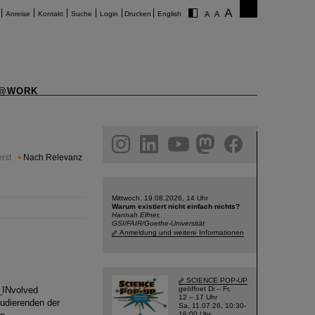
Anreise
Kontakt
Suche
Login
Drucken
English
@WORK
am
linkedin
youtube
helmholtz.social
facebook
rst
Nach Relevanz
Mittwoch, 19.08.2026, 14 Uhr
Warum existiert nicht einfach nichts?
Hannah Elfner,
GSI/FAIR/Goethe-Universität
Anmeldung und weitere Informationen
SCIENCE POP-UP
_INvolved
geöffnet Di – Fr,
12 – 17 Uhr
udierenden der
Sa, 11.07.26, 10:30-
16:00 Uhr