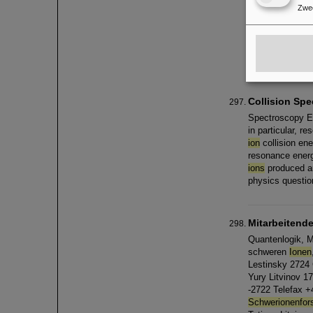
Diese News basi
Zwe
Großraum Frank
die Bedingunge
Administratione
und
Collision Sp
Spectroscopy El
in particular, r
ion
collision ene
resonance energ
ions
produced an
physics question
Mitarbeitend
Quantenlogik, M
schweren
Ionen
Lestinsky 2724
Yury Litvinov 1
-2722 Telefax +
Schwerionenfor