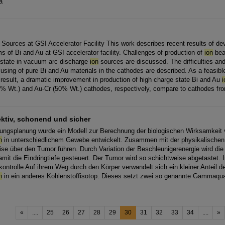
a
Sources at GSI Accelerator Facility This work describes recent results of de
 of Bi and Au at GSI accelerator facility. Challenges of production of
ion
beam
 state in vacuum arc discharge
ion
sources are discussed. The difficulties and
using of pure Bi and Au materials in the cathodes are described. As a feasible
t result, a dramatic improvement in production of high charge state Bi and Au
i
% Wt.) and Au-Cr (50% Wt.) cathodes, respectively, compare to cathodes fr
ektiv, schonend und sicher
lungsplanung wurde ein Modell zur Berechnung der biologischen Wirksamkeit
n
in unterschiedlichem Gewebe entwickelt. Zusammen mit der physikalischen 
äzise über den Tumor führen. Durch Variation der Beschleunigerenergie wird di
mit die Eindringtiefe gesteuert. Der Tumor wird so schichtweise abgetastet. In
kontrolle Auf ihrem Weg durch den Körper verwandelt sich ein kleiner Anteil d
n
in ein anderes Kohlenstoffisotop. Dieses setzt zwei so genannte Gammaquan
«
....
25
26
27
28
29
30
31
32
33
34
....
»