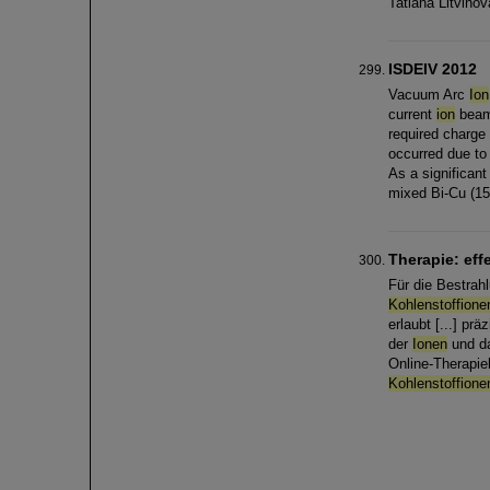
Tatiana Litvinov
ISDEIV 2012
Vacuum Arc
Ion
current
ion
beams
required charge
occurred due to 
As a significan
mixed Bi-Cu (15
Therapie: eff
Für die Bestrah
Kohlenstoffione
erlaubt [...] pr
der
Ionen
und da
Online-Therapie
Kohlenstoffione