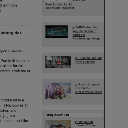
n.
Ernst-Ludwig-Str. 22
(Helmholtz
Innenstadt Darmstadt
0
FAIR-Trailer: Der
Weg der Teilchen
ichnung des
durch die
Beschleunigeranlage
 geehrt worden.
t
Rundflug über die
artikeltherapie in
FAIR-Baustelle
 allem für die
ritte erreichte er
Besichtigung von
GSI/FAIR –
jetzt Termin buchen!
introduced in a
[...] Nanopores @
diation and
Blog Beam On
 [...] are
o understand the
Menschen
...hinter GSI und