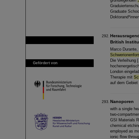
grundlegenden
Graduiertenschu
Graduate Schoo
Doktorand*innen
Herausragend
GSI ist Mitglied bei
British Instit
Marco Durante, 
Schwerionenfor
Die Verleihung [
Gefördert von
hochenergetis
London eingelad
Therapie mit
Sc
auf dem Gebiet
Nanoporen
with a single h
two-compartment
GSI Materials 
chemical etching
employed as mod
ionic flow throu