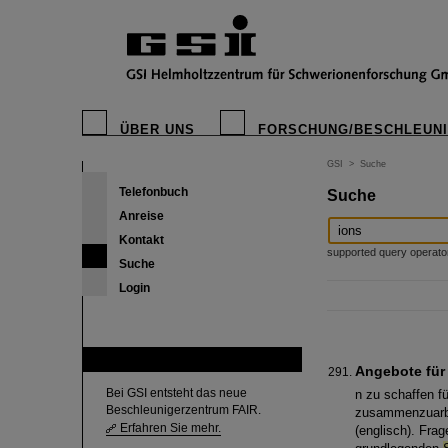
ÜBER UNS
FORSCHUNG/BESCHLEUN
GSI
>
Suche
Telefonbuch
Suche
Anreise
Kontakt
supported query operators: 
Suche
Login
FAIR
Angebote für
Bei GSI entsteht das neue
n zu schaffen f
Beschleunigerzentrum FAIR.
zusammenzuarb
Erfahren Sie mehr.
(englisch). Fra