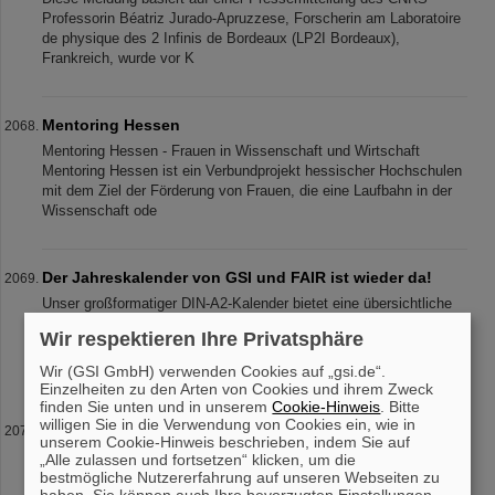
Professorin Béatriz Jurado-Apruzzese, Forscherin am Laboratoire
de physique des 2 Infinis de Bordeaux (LP2I Bordeaux),
Frankreich, wurde vor K
Mentoring Hessen
Mentoring Hessen - Frauen in Wissenschaft und Wirtschaft
Mentoring Hessen ist ein Verbundprojekt hessischer Hochschulen
mit dem Ziel der Förderung von Frauen, die eine Laufbahn in der
Wissenschaft ode
Der Jahreskalender von GSI und FAIR ist wieder da!
Unser großformatiger DIN-A2-Kalender bietet eine übersichtliche
Darstellung aller Feiertage und Schulferien sowie ausreichend
Wir respektieren Ihre Privatsphäre
Platz für persönliche Notizen. Mit attraktiven Bildern von GSI und
FAIR is
Wir (GSI GmbH) verwenden Cookies auf „gsi.de“.
Einzelheiten zu den Arten von Cookies und ihrem Zweck
finden Sie unten und in unserem
Cookie-Hinweis
. Bitte
willigen Sie in die Verwendung von Cookies ein, wie in
Dr. Andrea Fischer aus dem
unserem Cookie-Hinweis beschrieben, indem Sie auf
Bundesforschungsministerium zur neuen GSI-
„Alle zulassen und fortsetzen“ klicken, um die
Aufsichtsratsvorsitzenden gewählt
bestmögliche Nutzererfahrung auf unseren Webseiten zu
haben. Sie können auch Ihre bevorzugten Einstellungen