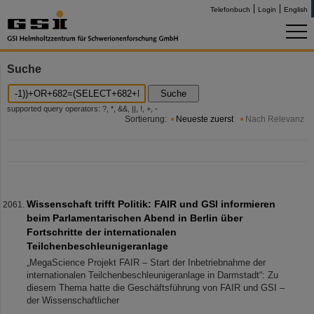
Telefonbuch
Login
English
Suche
Suche
supported query operators: ?, *, &&, ||, !, +, -
Sortierung:
Neueste zuerst
Nach Relevanz
Wissenschaft trifft Politik: FAIR und GSI informieren
beim Parlamentarischen Abend in Berlin über
Fortschritte der internationalen
Teilchenbeschleunigeranlage
„MegaScience Projekt FAIR – Start der Inbetriebnahme der
internationalen Teilchenbeschleunigeranlage in Darmstadt“: Zu
diesem Thema hatte die Geschäftsführung von FAIR und GSI –
der Wissenschaftlicher