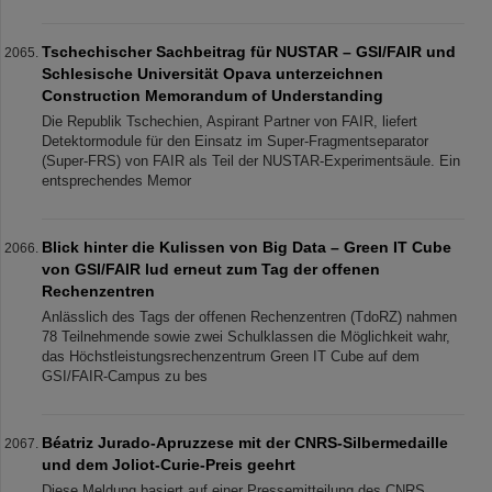
Tschechischer Sachbeitrag für NUSTAR – GSI/FAIR und
Schlesische Universität Opava unterzeichnen
Construction Memorandum of Understanding
Die Republik Tschechien, Aspirant Partner von FAIR, liefert
Detektormodule für den Einsatz im Super-Fragmentseparator
(Super-FRS) von FAIR als Teil der NUSTAR-Experimentsäule. Ein
entsprechendes Memor
Blick hinter die Kulissen von Big Data – Green IT Cube
von GSI/FAIR lud erneut zum Tag der offenen
Rechenzentren
Anlässlich des Tags der offenen Rechenzentren (TdoRZ) nahmen
78 Teilnehmende sowie zwei Schulklassen die Möglichkeit wahr,
das Höchstleistungsrechenzentrum Green IT Cube auf dem
GSI/FAIR-Campus zu bes
Béatriz Jurado-Apruzzese mit der CNRS-Silbermedaille
und dem Joliot-Curie-Preis geehrt
Diese Meldung basiert auf einer Pressemitteilung des CNRS