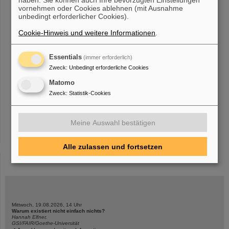
Der GSI-Aufsichtsrat hat Dr. Andrea Fischer in seiner Sitzung am
vornehmen oder Cookies ablehnen (mit Ausnahme
13. November 2025 einstimmig zu seiner neuen Vorsitzenden
unbedingt erforderlicher Cookies).
gewählt. Andrea Fischer ist Unterabteilungsleiterin „Großgeräte
und Grundlage
Cookie-Hinweis und weitere Informationen
.
Essentials
(immer erforderlich)
«
....
202
203
204
205
206
207
208
209
Zweck
:
Unbedingt erforderliche Cookies
210
211
....
»
Matomo
Zweck
:
Statistik-Cookies
Meine Auswahl bestätigen
Alle zulassen und fortsetzen
instagram
linkedin
youtube
helmholtz.social
facebook
Mittwoch, 19.08.2026, 14 Uhr
Warum existiert nicht einfach nichts?
Hannah Elfner,
GSI/FAIR/Goethe-Universität