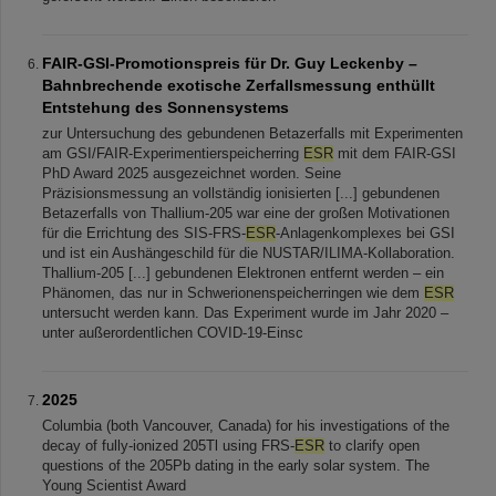
FAIR-GSI-Promotionspreis für Dr. Guy Leckenby –
Bahnbrechende exotische Zerfallsmessung enthüllt
Entstehung des Sonnensystems
zur Untersuchung des gebundenen Betazerfalls mit Experimenten
am GSI/FAIR-Experimentierspeicherring
ESR
mit dem FAIR-GSI
PhD Award 2025 ausgezeichnet worden. Seine
Präzisionsmessung an vollständig ionisierten [...] gebundenen
Betazerfalls von Thallium-205 war eine der großen Motivationen
für die Errichtung des SIS-FRS-
ESR
-Anlagenkomplexes bei GSI
und ist ein Aushängeschild für die NUSTAR/ILIMA-Kollaboration.
Thallium-205 [...] gebundenen Elektronen entfernt werden – ein
Phänomen, das nur in Schwerionenspeicherringen wie dem
ESR
untersucht werden kann. Das Experiment wurde im Jahr 2020 –
unter außerordentlichen COVID-19-Einsc
2025
Columbia (both Vancouver, Canada) for his investigations of the
decay of fully-ionized 205Tl using FRS-
ESR
to clarify open
questions of the 205Pb dating in the early solar system. The
Young Scientist Award