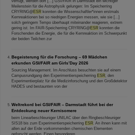
verfügt, werden dort [...] GSI/FAIR in Darmstadt ein wichtiger
Meilenstein für die Astrophysik gelungen: Im Speicherring
CRYRING@
ESR
konnten die Wissenschaftler*innen erstmals
Kernreaktionen bei so niedrigen Energien messen, wie sie [...]
solch geringem Tempo überhaupt miteinander reagieren, extrem
gering ist. Im FAIR-Speicherring CRYRING@
ESR
konnten die
Forschenden die Energie, die für die Kernreaktion im Schwerpunkt
der beiden Teilchen zur
Begeisterung für die Forschung – 69 Mädchen
erkunden GSI/FAIR am Girls’Day 2026
Sourcing Management. Im Anschluss besuchten sie auf einem
Campusrundgang den Experimentierspeicherring
ESR
, den
Experimentierplatz für die Medizinforschung und den Großdetektor
HADES und bestaunten von der
Weltrekord bei GSI/FAIR – Darmstadt führt bei der
Entdeckung neuer Kernisomere
beim Linearbeschleuniger UNILAC über den Ringbeschleuniger
SIS18 bis zum Experimentierspeicherring
ESR
. An ihnen kann mit
allen auf der Erde vorkommenden chemischen Elementen
geforscht werden. Einen besonderen