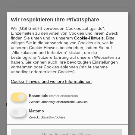
22nd SPARC PhD Award 2025
Wir respektieren Ihre Privatsphäre
bound-state beta decay of fully-ionized thallium (205Tl81+) ions at
the Experimental Storage Ring
ESR
of GSI/FAIR. This
Wir (GSI GmbH) verwenden Cookies auf „gsi.de“.
Einzelheiten zu den Arten von Cookies und ihrem Zweck
measurement has profound impact on the production of lead
finden Sie unten und in unserem
Cookie-Hinweis
. Bitte
(205Pb) in asymptotic giant
willigen Sie in die Verwendung von Cookies ein, wie in
unserem Cookie-Hinweis beschrieben, indem Sie auf
„Alle zulassen und fortsetzen“ klicken, um die
Teilchenbeschleuniger zum Nikolaus – „Saturday
bestmögliche Nutzererfahrung auf unseren Webseiten zu
haben. Sie können auch Ihre bevorzugten Einstellungen
Morning Physics“ besucht GSI/FAIR
vornehmen oder Cookies ablehnen (mit Ausnahme
HADES, an dem Neutronensternmaterie untersucht werden kann,
unbedingt erforderlicher Cookies).
und lernten im Experimentierspeicherring
ESR
die Atomphysik-
Forschung kennen. Ebenfalls auf dem Besuchsprogramm standen
Cookie-Hinweis und weitere Informationen
.
der Hauptkontrollraum und
Essentials
(immer erforderlich)
Zweck
:
Unbedingt erforderliche Cookies
Béatriz Jurado-Apruzzese mit der CNRS-Silbermedaille
und dem Joliot-Curie-Preis geehrt
Matomo
Zweck
:
Statistik-Cookies
untersuchen lassen. Auf diesem Weg konnte sie in den letzten
Jahren Messungen am Experimentierspeicherring
ESR
von
GSI/FAIR durchführen, die vorher nicht möglich waren. „Indem
man mit schweren Atomkernen auf leichte [...] zu Gast. Im Jahr
Meine Auswahl bestätigen