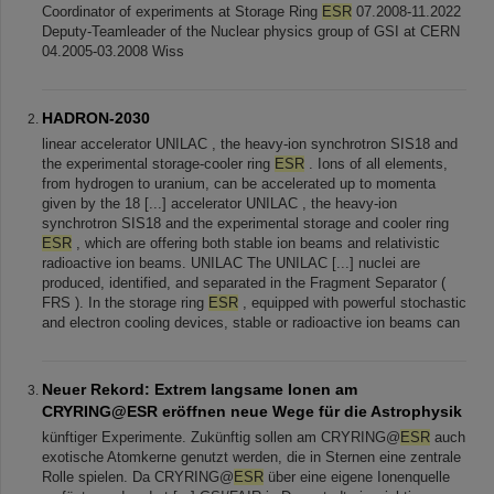
Coordinator of experiments at Storage Ring
ESR
07.2008-11.2022
Deputy-Teamleader of the Nuclear physics group of GSI at CERN
04.2005-03.2008 Wiss
HADRON-2030
linear accelerator UNILAC , the heavy-ion synchrotron SIS18 and
the experimental storage-cooler ring
ESR
. Ions of all elements,
from hydrogen to uranium, can be accelerated up to momenta
given by the 18 [...] accelerator UNILAC , the heavy-ion
synchrotron SIS18 and the experimental storage and cooler ring
ESR
, which are offering both stable ion beams and relativistic
radioactive ion beams. UNILAC The UNILAC [...] nuclei are
produced, identified, and separated in the Fragment Separator (
FRS ). In the storage ring
ESR
, equipped with powerful stochastic
and electron cooling devices, stable or radioactive ion beams can
Neuer Rekord: Extrem langsame Ionen am
CRYRING@ESR eröffnen neue Wege für die Astrophysik
künftiger Experimente. Zukünftig sollen am CRYRING@
ESR
auch
exotische Atomkerne genutzt werden, die in Sternen eine zentrale
Rolle spielen. Da CRYRING@
ESR
über eine eigene Ionenquelle