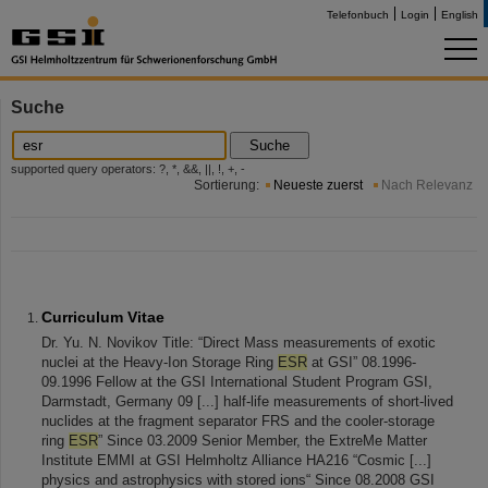
Telefonbuch
Login
English
Suche
Suche
supported query operators: ?, *, &&, ||, !, +, -
Sortierung:
Neueste zuerst
Nach Relevanz
Curriculum Vitae
Dr. Yu. N. Novikov Title: “Direct Mass measurements of exotic
nuclei at the Heavy-Ion Storage Ring
ESR
at GSI” 08.1996-
09.1996 Fellow at the GSI International Student Program GSI,
Darmstadt, Germany 09 [...] half-life measurements of short-lived
nuclides at the fragment separator FRS and the cooler-storage
ring
ESR
” Since 03.2009 Senior Member, the ExtreMe Matter
Institute EMMI at GSI Helmholtz Alliance HA216 “Cosmic [...]
physics and astrophysics with stored ions“ Since 08.2008 GSI