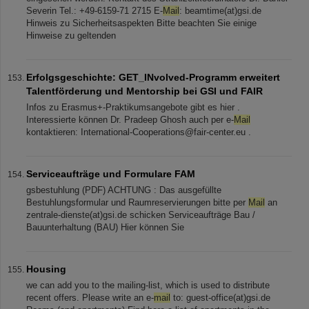
Severin Tel.: +49-6159-71 2715 E-
Mail
: beamtime(at)gsi.de
Hinweis zu Sicherheitsaspekten Bitte beachten Sie einige
Hinweise zu geltenden
Erfolgsgeschichte: GET_INvolved-Programm erweitert
Talentförderung und Mentorship bei GSI und FAIR
Infos zu Erasmus+-Praktikumsangebote gibt es hier .
Interessierte können Dr. Pradeep Ghosh auch per e-
Mail
kontaktieren: International-Cooperations@fair-center.eu .
Serviceaufträge und Formulare FAM
gsbestuhlung (PDF) ACHTUNG : Das ausgefüllte
Bestuhlungsformular und Raumreservierungen bitte per
Mail
an
zentrale-dienste(at)gsi.de schicken Serviceaufträge Bau /
Bauunterhaltung (BAU) Hier können Sie
Housing
we can add you to the mailing-list, which is used to distribute
recent offers. Please write an e-
mail
to: guest-office(at)gsi.de