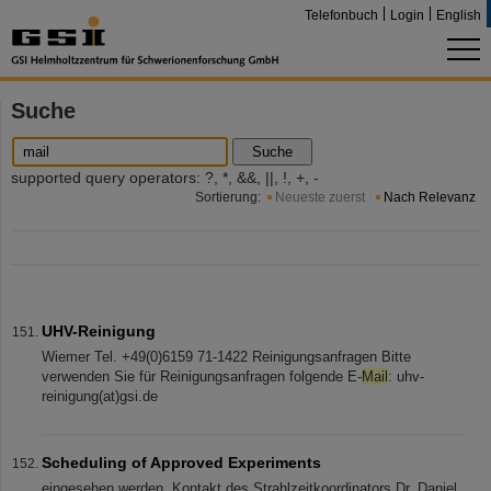
Telefonbuch
Login
English
Suche
Suche
supported query operators: ?, *, &&, ||, !, +, -
Sortierung:
Neueste zuerst
Nach Relevanz
UHV-Reinigung
Wiemer Tel. +49(0)6159 71-1422 Reinigungsanfragen Bitte
verwenden Sie für Reinigungsanfragen folgende E-
Mail
: uhv-
reinigung(at)gsi.de
Scheduling of Approved Experiments
eingesehen werden. Kontakt des Strahlzeitkoordinators Dr. Daniel