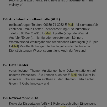
Rooms (and apartments) Find here a list of apartments in the
vicinity of
Ausfuhr-/Exportkontrolle (AFK)
trollbeauftragter Telefon: 06159-71-3032 E-
Mail
: felix.arndt(at)fair-
center.eu Frauke Pfeffer Sachbearbeitung Ausfuhrkontrolle
Telefon: 06159-71-2910 E-
Mail
: f.pfeffer(at)gsi.de Was ist
Ausfuhr-/Expor [...] lichtig oder verboten sein können:
Warenversand Weitergabe von technischen Unterlagen (z.B. per
E-
Mail
) Veröffentlichungen Technologietransfer Technische
Dienstleistungen Wissensvermittlung Auch der Versand
Data Center
verschiedenen Themen Anleitungen bzw. Dokumentationen auf
unseren Webseiten . Sie können auch per E-
Mail
ein Ticket in
unserem Ticketsystem eröffnen zu den Themen: Data Center
Green IT Cube Innovativ und
News-Archiv 2013
Kopie der Dissertation (pdf) − 1 Referenzschreiben Einsendung