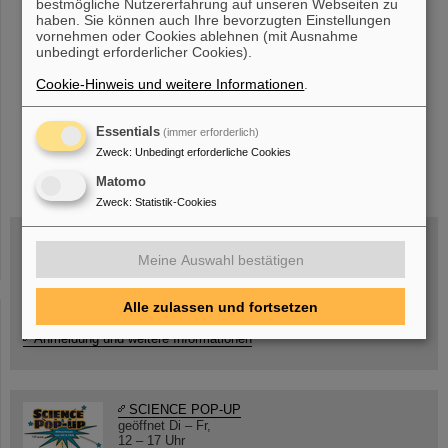
bestmögliche Nutzererfahrung auf unseren Webseiten zu
haben. Sie können auch Ihre bevorzugten Einstellungen
20
»
vornehmen oder Cookies ablehnen (mit Ausnahme
unbedingt erforderlicher Cookies).
Cookie-Hinweis und weitere Informationen
.
Essentials
(immer erforderlich)
Zweck
:
Unbedingt erforderliche Cookies
instagram
linkedin
youtube
helmholtz.social
facebook
Matomo
Zweck
:
Statistik-Cookies
Meine Auswahl bestätigen
Mittwoch, 19.08.2026, 14 Uhr
Warum existiert nicht einfach nichts?
Alle zulassen und fortsetzen
Hannah Elfner,
GSI/FAIR/Goethe-Universität
Anmeldung und weitere Informationen
SCIENCE POP-UP
geöffnet Di – Fr,
12 – 17 Uhr