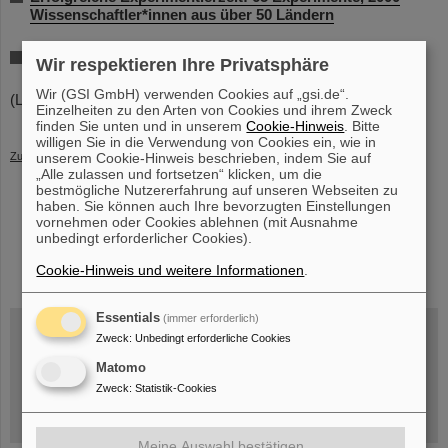
Wissenschaftler*innen aus über 50 Ländern
Tag der offenen Tür in der Hessischen Landesvertretung
Wir respektieren Ihre Privatsphäre
in Berlin: GSI und FAIR ziehen positive Bilanz
Wir (GSI GmbH) verwenden Cookies auf „gsi.de“.
(LW)
Einzelheiten zu den Arten von Cookies und ihrem Zweck
finden Sie unten und in unserem
Cookie-Hinweis
. Bitte
willigen Sie in die Verwendung von Cookies ein, wie in
unserem Cookie-Hinweis beschrieben, indem Sie auf
Zurück
„Alle zulassen und fortsetzen“ klicken, um die
bestmögliche Nutzererfahrung auf unseren Webseiten zu
haben. Sie können auch Ihre bevorzugten Einstellungen
vornehmen oder Cookies ablehnen (mit Ausnahme
unbedingt erforderlicher Cookies).
instagram
linkedin
youtube
helmholtz.social
facebook
Cookie-Hinweis und weitere Informationen
.
Essentials
(immer erforderlich)
Zweck
:
Unbedingt erforderliche Cookies
Mittwoch, 19.08.2026, 14 Uhr
Matomo
Warum existiert nicht einfach nichts?
Zweck
:
Statistik-Cookies
Hannah Elfner,
GSI/FAIR/Goethe-Universität
Anmeldung und weitere Informationen
Meine Auswahl bestätigen