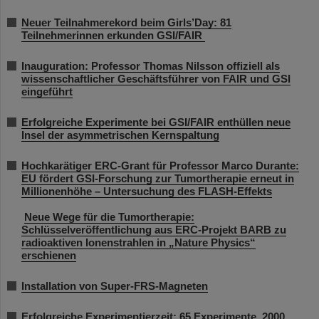
Neuer Teilnahmerekord beim Girls’Day: 81
Teilnehmerinnen erkunden GSI/FAIR
Inauguration: Professor Thomas Nilsson offiziell als
wissenschaftlicher Geschäftsführer von FAIR und GSI
eingeführt
Erfolgreiche Experimente bei GSI/FAIR enthüllen neue
Insel der asymmetrischen Kernspaltung
Hochkarätiger ERC-Grant für Professor Marco Durante:
EU fördert GSI-Forschung zur Tumortherapie erneut in
Millionenhöhe – Untersuchung des FLASH-Effekts
Neue Wege für die Tumortherapie:
Schlüsselveröffentlichung aus ERC-Projekt BARB zu
radioaktiven Ionenstrahlen in „Nature Physics“
erschienen
Installation von Super-FRS-Magneten
Erfolgreiche Experimentierzeit: 65 Experimente, 2000