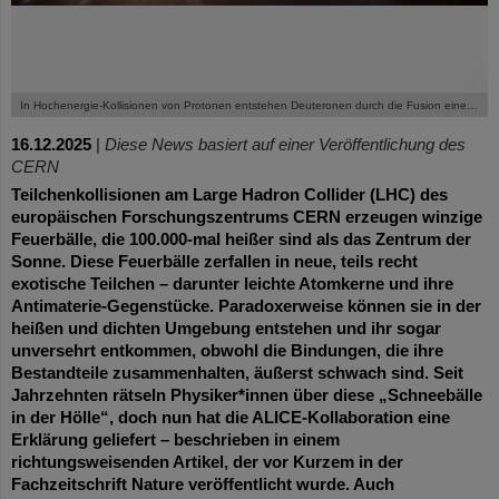
©
In Hochenergie-Kollisionen von Protonen entstehen Deuteronen durch die Fusion eines frisch erzeugten Protons mit einem ebenso neu entstandenen Neutron. Die Fusion wird dabei von einem Pion katalysiert.
16.12.2025
|
Diese News basiert auf einer Veröffentlichung des
CERN
Teilchenkollisionen am Large Hadron Collider (LHC) des
europäischen Forschungszentrums CERN erzeugen winzige
Feuerbälle, die 100.000-mal heißer sind als das Zentrum der
Sonne. Diese Feuerbälle zerfallen in neue, teils recht
exotische Teilchen – darunter leichte Atomkerne und ihre
Antimaterie-Gegenstücke. Paradoxerweise können sie in der
heißen und dichten Umgebung entstehen und ihr sogar
unversehrt entkommen, obwohl die Bindungen, die ihre
Bestandteile zusammenhalten, äußerst schwach sind. Seit
Jahrzehnten rätseln Physiker*innen über diese „Schneebälle
in der Hölle“, doch nun hat die ALICE-Kollaboration eine
Erklärung geliefert – beschrieben in einem
richtungsweisenden Artikel, der vor Kurzem in der
Fachzeitschrift Nature veröffentlicht wurde. Auch