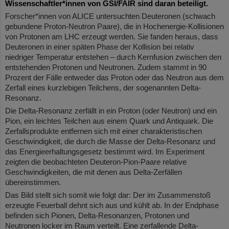
Wissenschaftler*innen von GSI/FAIR sind daran beteiligt.
Forscher*innen von ALICE untersuchten Deuteronen (schwach
gebundene Proton-Neutron Paare), die in Hochenergie-Kollisionen
von Protonen am LHC erzeugt werden. Sie fanden heraus, dass
Deuteronen in einer späten Phase der Kollision bei relativ
niedriger Temperatur entstehen – durch Kernfusion zwischen den
entstehenden Protonen und Neutronen. Zudem stammt in 90
Prozent der Fälle entweder das Proton oder das Neutron aus dem
Zerfall eines kurzlebigen Teilchens, der sogenannten Delta-
Resonanz.
Die Delta-Resonanz zerfällt in ein Proton (oder Neutron) und ein
Pion, ein leichtes Teilchen aus einem Quark und Antiquark. Die
Zerfallsprodukte entfernen sich mit einer charakteristischen
Geschwindigkeit, die durch die Masse der Delta-Resonanz und
das Energieerhaltungsgesetz bestimmt wird. Im Experiment
zeigten die beobachteten Deuteron-Pion-Paare relative
Geschwindigkeiten, die mit denen aus Delta-Zerfällen
übereinstimmen.
Das Bild stellt sich somit wie folgt dar: Der im Zusammenstoß
erzeugte Feuerball dehnt sich aus und kühlt ab. In der Endphase
befinden sich Pionen, Delta-Resonanzen, Protonen und
Neutronen locker im Raum verteilt. Eine zerfallende Delta-