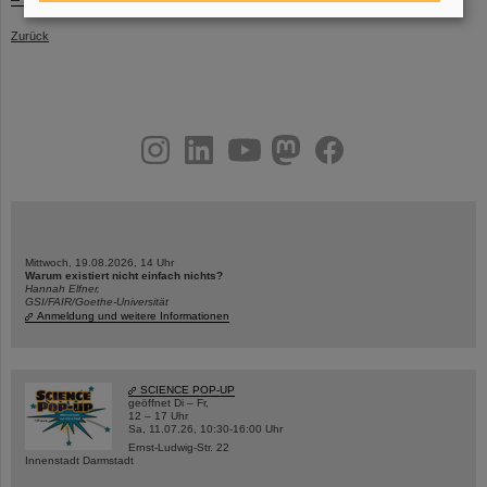
Zurück
instagram
linkedin
youtube
helmholtz.social
facebook
Mittwoch, 19.08.2026, 14 Uhr
Warum existiert nicht einfach nichts?
Hannah Elfner,
GSI/FAIR/Goethe-Universität
Anmeldung und weitere Informationen
SCIENCE POP-UP
geöffnet Di – Fr,
12 – 17 Uhr
Sa, 11.07.26, 10:30-16:00 Uhr
Ernst-Ludwig-Str. 22
Innenstadt Darmstadt