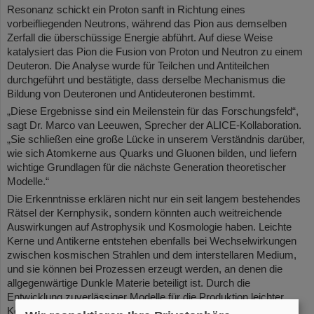
Resonanz schickt ein Proton sanft in Richtung eines
vorbeifliegenden Neutrons, während das Pion aus demselben
Zerfall die überschüssige Energie abführt. Auf diese Weise
katalysiert das Pion die Fusion von Proton und Neutron zu einem
Deuteron. Die Analyse wurde für Teilchen und Antiteilchen
durchgeführt und bestätigte, dass derselbe Mechanismus die
Bildung von Deuteronen und Antideuteronen bestimmt.
„Diese Ergebnisse sind ein Meilenstein für das Forschungsfeld“,
sagt Dr. Marco van Leeuwen, Sprecher der ALICE-Kollaboration.
„Sie schließen eine große Lücke in unserem Verständnis darüber,
wie sich Atomkerne aus Quarks und Gluonen bilden, und liefern
wichtige Grundlagen für die nächste Generation theoretischer
Modelle.“
Die Erkenntnisse erklären nicht nur ein seit langem bestehendes
Rätsel der Kernphysik, sondern könnten auch weitreichende
Auswirkungen auf Astrophysik und Kosmologie haben. Leichte
Kerne und Antikerne entstehen ebenfalls bei Wechselwirkungen
zwischen kosmischen Strahlen und dem interstellaren Medium,
und sie können bei Prozessen erzeugt werden, an denen die
allgegenwärtige Dunkle Materie beteiligt ist. Durch die
Entwicklung zuverlässiger Modelle für die Produktion leichter
Kerne und Antikerne können Physiker*innen Daten der