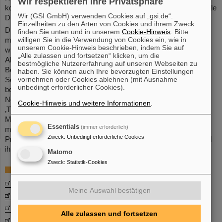
Wir respektieren Ihre Privatsphäre
kosmischen Strahlung besser interpretieren und mögliche Signale
Wir (GSI GmbH) verwenden Cookies auf „gsi.de“.
Dunkler Materie identifizieren.
Einzelheiten zu den Arten von Cookies und ihrem Zweck
Die für diese Analyse verwendeten geladenen Teilchen wurden
finden Sie unten und in unserem
Cookie-Hinweis
. Bitte
willigen Sie in die Verwendung von Cookies ein, wie in
mit der Time Projection Chamber (TPC) gemessen – dem
unserem Cookie-Hinweis beschrieben, indem Sie auf
wichtigsten Tracking- und Teilchenidentifikationsdetektor des
„Alle zulassen und fortsetzen“ klicken, um die
ALICE-Experiments. Die TPC wurde mit maßgeblicher
bestmögliche Nutzererfahrung auf unseren Webseiten zu
Beteiligung des GSI Helmholtzzentrums für
haben. Sie können auch Ihre bevorzugten Einstellungen
vornehmen oder Cookies ablehnen (mit Ausnahme
Schwerionenforschung in Darmstadt gebaut, kalibriert und
unbedingt erforderlicher Cookies).
betrieben. „Das Pion unterstützt die Fusion von Proton und
Neutron und übernimmt gewissermaßen die Rolle des
Cookie-Hinweis und weitere Informationen
.
‚Trauzeugen‘ bei ihrer Hochzeit“, sagt Professorin Silvia
Masciocchi, Leiterin des ALICE-Teams bei GSI/FAIR. „Einmal
Essentials
(immer erforderlich)
mehr demonstriert ALICE seine einzigartige Vielseitigkeit und
Zweck
:
Unbedingt erforderliche Cookies
Präzision bei den anspruchsvollen Messungen von Teilchen und
ihren Korrelationen am LHC.“
(ALICE/BP)
Matomo
Zweck
:
Statistik-Cookies
Weitere Informationen
Wissenschaftliche Veröffentlichung in „Nature“
Meine Auswahl bestätigen
Webseite der ALICE-Kollaboration
ALICE bei GSI/FAIR
Alle zulassen und fortsetzen
Mitteilung des CERN