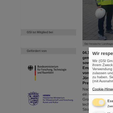
GSI ist Mitglied bei
Gefördert von
04.11.2025
|
Der 
Wir respe
gemeinsam mit se
Wir (GSI Gmb
sowie den Baufor
ihrem Zweck
Empfangen wurden
Verwendung v
von GSI und FAIR
zulassen und
zu haben. Si
Jörg Blaurock, T
(mit Ausnahm
Presse- und Öffen
Cookie-Hinwe
Nach einer einführ
ein Rundgang über
Großforschungsan
Ess
technischem Anlag
Zwe
Strahlführungsstr