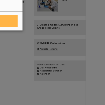
FAIR.
a. Einblicke in
nd R3B.
ung des FAIR-
einschaft.
(LW)
Umgang mit den Auswirkungen des
Kriegs in der Ukraine
GSI-FAIR Kolloquium
Aktuelle Termine
Veranstaltungen bei GSI:
GSI-Kolloquium
Accelerator Seminar
Kalender