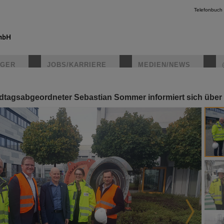
Telefonbuch
IGER
JOBS/KARRIERE
MEDIEN/NEWS
dtagsabgeordneter Sebastian Sommer informiert sich über
instagr