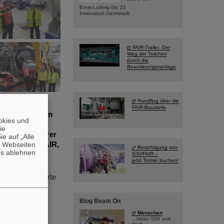
Ernst-Ludwig-Str. 22
Innenstadt Darmstadt
FAIR-Trailer: Der
Weg der Teilchen
durch die
Beschleunigeranlage
Rundflug über die
hte GSI/FAIR
FAIR-Baustelle
hen Aktivitäten
okies und
ormieren.
die
 Geschäftsführer
e auf „Alle
von GSI und FAIR,
n Webseiten
Besichtigung von
es ablehnen
eter aus der
GSI/FAIR –
jetzt Termin buchen!
uarbeiten, führte
ichen
de mit
Blog Beam On
rale
Menschen
owie eines der
...hinter GSI und