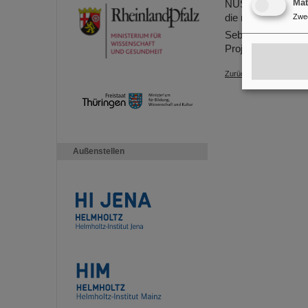
Ma
NUSTAR-Experiment
Zwe
die medizinische 
Sebastian Sommer 
Projekts für den 
Zurück
Außenstellen