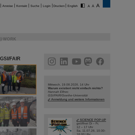
Anreise
Kontakt
Suche
Login
Drucken
English
@WORK
 GSI/FAIR
am
linkedin
youtube
helmholtz.social
facebook
Mittwoch, 19.08.2026, 14 Uhr
Warum existiert nicht einfach nichts?
Hannah Elfner,
GSI/FAIR/Goethe-Universität
Anmeldung und weitere Informationen
SCIENCE POP-UP
geöffnet Di – Fr,
12 – 17 Uhr
Sa, 11.07.26, 10:30-
16:00 Uhr