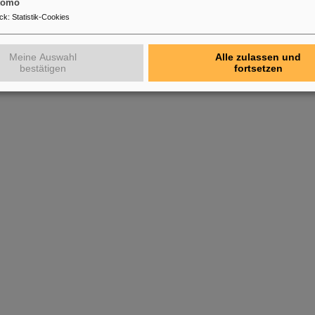
tomo
e. Eine anschließende Tour durch die bestehende GSI-Anlage bot u.
ck
:
Statistik-Cookies
Forschung zur Ionenstrahltherapie sowie Experimente wie HADES u
zeigte sich sehr beeindruckt von den Fortschritten und der Bedeut
Wissenschaftsstandort Hessen und die internationale Forschungsgem
Meine Auswahl
Alle zulassen und
bestätigen
fortsetzen