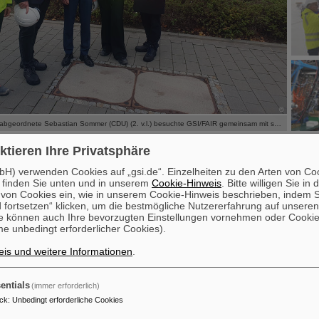
©
©
©
©
Der hessische Landtagsabgeordnete Sebastian Sommer (CDU) (2. v.l.) besuchte GSI/FAIR gemeinsam mit seinem Büroleiter Daniel Georgi (r.) und wurde von der GSI/FAIR-Geschäftsführung begrüßt.
hessische Landtagsabgeordnete Sebastian Sommer (CDU) besuc
ktieren Ihre Privatsphäre
inem Büroleiter Daniel Georgi, um sich über die wissenschaftlic
H) verwenden Cookies auf „gsi.de“. Einzelheiten zu den Arten von Co
tschritt des internationalen Beschleunigerzentrums FAIR zu inf
 finden Sie unten und in unserem
Cookie-Hinweis
. Bitte willigen Sie in 
 die Gäste von Prof. Dr. Thomas Nilsson, Wissenschaftlichem
on Cookies ein, wie in unserem Cookie-Hinweis beschrieben, indem Si
, Dr. Katharina Stummeyer, Administrativer Geschäftsführerin 
 fortsetzen“ klicken, um die bestmögliche Nutzererfahrung auf unsere
e können auch Ihre bevorzugten Einstellungen vornehmen oder Cooki
echnischem Geschäftsführer von GSI und FAIR, sowie Dr. Ingo P
e unbedingt erforderlicher Cookies).
tlichkeitsarbeit.
is und weitere Informationen
.
enden Präsentation zu Forschung, Infrastruktur und dem Stand der Ba
 die FAIR-Baustelle zu wesentlichen Bereichen der im Aufbau befindl
lage. Besichtigt wurden unter anderem das Hauptversorgungsgebäu
entials
(immer erforderlich)
enbereich und Dachplattform, der SIS100-Beschleunigertunnel, zent
ck
:
Unbedingt erforderliche Cookies
ukturen sowie Gebäude für die FAIR-Experimente CBM, Super-FRS s