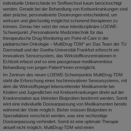
individuelle Unterschiede im Stoffwechsel kaum berücksichtigt
werden. Gerade bei der Behandlung von Krebserkrankungen sind
aber präzise, personalisierte Dosierungen entscheidend, um
wirksam und gleichzeitig möglichst schonend therapieren zu
können. Genau hier setzt der neue interdisziplinäre LOEWE-
Schwerpunkt „Personalisierte Medizintechnik für das
therapeutische Drug-Monitoring am Point-of-Care in der
pädiatrischen Onkologie – MultiDrug-TDM“ an: Das Team der TU
Darmstadt und der Goethe-Universität Frankfurt erforscht ein
innovatives Sensorsystem, das Wirkstoffkonzentrationen in
Echtzeit erfasst und so eine passgenaue medikamentöse
Behandlung von jungen Patient*innen ermöglicht.
Im Zentrum des neuen LOEWE-Schwerpunkts MultiDrug-TDM
steht die Erforschung eines hochinnovativen Sensorsystems, mit
dem die Wirkstoffspiegel lebensrettender Medikamente bei
Kindern und Jugendlichen mit Krebserkrankungen direkt auf der
Krankenstation aus kleinsten Blutproben bestimmt werden. Somit
wird eine individuelle Dosisanpassung von Medikamenten bereits
während der Visite möglich. Bisher müssen Blutproben in
Speziallabore verschickt werden, was eine rechtzeitige
Dosisanpassung verhindert. Somit ist eine optimale Therapie
aktuell nicht möglich. MultiDrug-TDM wird einen