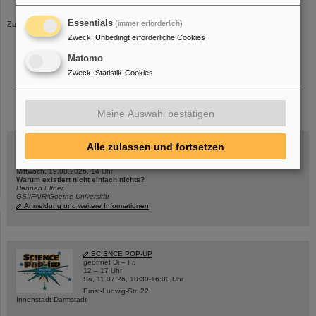
Essentials
(immer erforderlich)
Zurück
Zweck
:
Unbedingt erforderliche Cookies
Matomo
Zweck
:
Statistik-Cookies
instagram
linkedin
youtube
helmholtz.social
facebook
Meine Auswahl bestätigen
Alle zulassen und fortsetzen
Mittwoch, 19.08.2026, 14 Uhr
Warum existiert nicht einfach nichts?
Hannah Elfner,
GSI/FAIR/Goethe-Universität
Anmeldung und weitere Informationen
SCIENCE POP-UP
geöffnet Di – Fr,
12 – 17 Uhr
Sa, 11.07.26, 10:30-16:00 Uhr
Ernst-Ludwig-Str. 22
Innenstadt Darmstadt