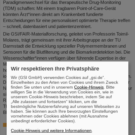
Paradigmenwechsel für das therapeutische Drug-Monitoring
(TDM) schaffen: Mit einem tragbaren Point-of-Care-Gerät
könnten Ärzt*innen direkt am Krankenbett fundierte
Entscheidungen für eine personalisiert optimierte Therapie treffen
– schnell, datenbasiert und patientenzentriert.
Die GSI/FAIR-Materialforschung, geleitet von Professorin Toimil-
Molares, trägt gemeinsam mit ihrer Arbeitsgruppe an der TU
Darmstadt die Entwicklung spezieller Polymermembranen und
Sensoren für die Blutfilterung und die Biomarkerdetektion bei. Die
Wissenschaftler*innen verfügen über führende Expertise in der
Modifizierung und Nanostrukturierung von Materialien mit
Wir respektieren Ihre Privatsphäre
hochenergetischen Schwerionen, wie etwa der Herstellung
ionenspurgeätzter Polymermembranen und einzelner Nanoporen.
Wir (GSI GmbH) verwenden Cookies auf „gsi.de“.
Einzelheiten zu den Arten von Cookies und ihrem Zweck
Diese fortschrittlichen Technologien sollen durch die Nutzung der
finden Sie unten und in unserem
Cookie-Hinweis
. Bitte
Nanoporen einen smarten, mikrofluidischen Filtrationsprozess zur
willigen Sie in die Verwendung von Cookies ein, wie in
simultanen Bestimmung von Wirkstoffen und Biomarkern durch
unserem Cookie-Hinweis beschrieben, indem Sie auf
Raman-Spektroskopie und somit eine präzisere Anpassung der
„Alle zulassen und fortsetzen“ klicken, um die
bestmögliche Nutzererfahrung auf unseren Webseiten zu
Therapie ermöglichen und den Kindern schmerzhafte
haben. Sie können auch Ihre bevorzugten Einstellungen
Blutentnahmen ersparen.
(CP)
vornehmen oder Cookies ablehnen (mit Ausnahme
unbedingt erforderlicher Cookies).
Weitere Informationen
Cookie-Hinweis und weitere Informationen
.
Pressemitteilung der Technischen Universität Darmstadt