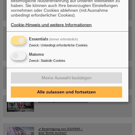
bestmögliche Nutzererfahrung auf unseren Webseiten zu
Warum existiert nicht einfach nichts?
Hannah Elfner,
haben. Sie können auch Ihre bevorzugten Einstellungen
GSI/FAIR/Goethe-Universität
vornehmen oder Cookies ablehnen (mit Ausnahme
Anmeldung und weitere Informationen
unbedingt erforderlicher Cookies).
Cookie-Hinweis und weitere Informationen
.
SCIENCE POP-UP
geöffnet Di – Fr,
Essentials
(immer erforderlich)
12 – 17 Uhr
Sa, 11.07.26, 10:30-16:00 Uhr
Zweck
:
Unbedingt erforderliche Cookies
Ernst-Ludwig-Str. 22
Innenstadt Darmstadt
Matomo
Zweck
:
Statistik-Cookies
FAIR-Trailer: Der Weg der Teilchen durch die
Beschleunigeranlage
Meine Auswahl bestätigen
Alle zulassen und fortsetzen
Rundflug über die FAIR-Baustelle
Besichtigung von GSI/FAIR –
jetzt Termin buchen!