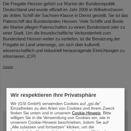
Die Fregatte Hessen gehört zur Marine der Bundesrepublik
Deutschland und wurde offiziell im Jahr 2006 in Wilhelmshaven
als drittes Schiff der Sachsen-Klasse in Dienst gestellt. Sie ist das
Patenschiff des Bundeslandes Hessen. Viele Schiffe und Boote
der Marine pflegen Patenschaften zu einem Bundesland oder zu
einer Stadt. Um die freundschaftliche Verbundenheit zum
Bundesland Hessen weiter zu vertiefen, ist die Besatzung der
Fregatte im Land unterwegs, um sich über kulturell,
wissenschaftlich und industriell herausragende Einrichtungen zu
informieren.
(CP)
Zurück
Wir respektieren Ihre Privatsphäre
instagram
linkedin
youtube
helmholtz.social
facebook
Wir (GSI GmbH) verwenden Cookies auf „gsi.de“.
Einzelheiten zu den Arten von Cookies und ihrem Zweck
finden Sie unten und in unserem
Cookie-Hinweis
. Bitte
willigen Sie in die Verwendung von Cookies ein, wie in
unserem Cookie-Hinweis beschrieben, indem Sie auf
„Alle zulassen und fortsetzen“ klicken, um die
Mittwoch, 19.08.2026, 14 Uhr