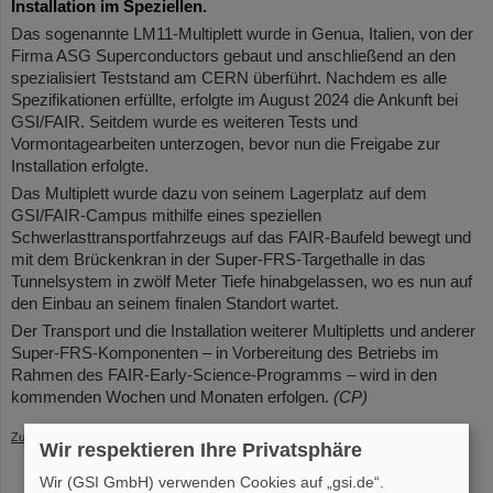
Installation im Speziellen.
Das sogenannte LM11-Multiplett wurde in Genua, Italien, von der
Firma ASG Superconductors gebaut und anschließend an den
spezialisiert Teststand am CERN überführt. Nachdem es alle
Spezifikationen erfüllte, erfolgte im August 2024 die Ankunft bei
GSI/FAIR. Seitdem wurde es weiteren Tests und
Vormontagearbeiten unterzogen, bevor nun die Freigabe zur
Installation erfolgte.
Das Multiplett wurde dazu von seinem Lagerplatz auf dem
GSI/FAIR-Campus mithilfe eines speziellen
Schwerlasttransportfahrzeugs auf das FAIR-Baufeld bewegt und
mit dem Brückenkran in der Super-FRS-Targethalle in das
Tunnelsystem in zwölf Meter Tiefe hinabgelassen, wo es nun auf
den Einbau an seinem finalen Standort wartet.
Der Transport und die Installation weiterer Multipletts und anderer
Super-FRS-Komponenten – in Vorbereitung des Betriebs im
Rahmen des FAIR-Early-Science-Programms – wird in den
kommenden Wochen und Monaten erfolgen.
(CP)
Zurück
Wir respektieren Ihre Privatsphäre
Wir (GSI GmbH) verwenden Cookies auf „gsi.de“.