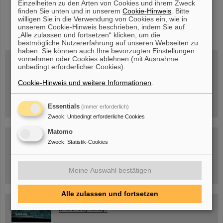
Einzelheiten zu den Arten von Cookies und ihrem Zweck
finden Sie unten und in unserem
Cookie-Hinweis
. Bitte
willigen Sie in die Verwendung von Cookies ein, wie in
instagram
linkedin
youtube
helmholtz.social
facebook
unserem Cookie-Hinweis beschrieben, indem Sie auf
„Alle zulassen und fortsetzen“ klicken, um die
bestmögliche Nutzererfahrung auf unseren Webseiten zu
haben. Sie können auch Ihre bevorzugten Einstellungen
vornehmen oder Cookies ablehnen (mit Ausnahme
unbedingt erforderlicher Cookies).
Mittwoch, 19.08.2026, 14 Uhr
Cookie-Hinweis und weitere Informationen
.
Warum existiert nicht einfach nichts?
Hannah Elfner,
GSI/FAIR/Goethe-Universität
Anmeldung und weitere Informationen
Essentials
(immer erforderlich)
Zweck
:
Unbedingt erforderliche Cookies
Matomo
SCIENCE POP-UP
Zweck
:
Statistik-Cookies
geöffnet Di – Fr,
12 – 17 Uhr
Sa, 11.07.26, 10:30-16:00 Uhr
Ernst-Ludwig-Str. 22
Innenstadt Darmstadt
Meine Auswahl bestätigen
Alle zulassen und fortsetzen
FAIR-Trailer: Der Weg der Teilchen durch die
Beschleunigeranlage