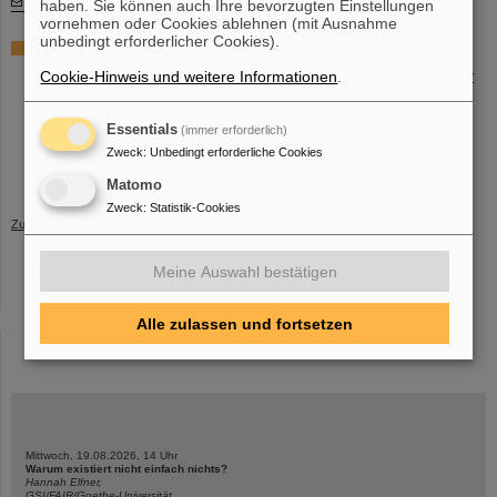
international-cooperations(at)fair-center.eu
.
(BP)
haben. Sie können auch Ihre bevorzugten Einstellungen
vornehmen oder Cookies ablehnen (mit Ausnahme
unbedingt erforderlicher Cookies).
Weitere Informationen
Cookie-Hinweis und weitere Informationen
.
Frankreichs Beteiligung bei FAIR:
https://fair-center.de/ueber/partner/fr
Internationale Kooperationen:
www.fair-center.eu/get_involved
Procope-Mobilitäts-Programm:
https://www.wissenschaft-
Essentials
(immer erforderlich)
frankreich.de/procope-mobilitaet/
Zweck
:
Unbedingt erforderliche Cookies
Wissenschaftsabteilung der französischen Botschaft in Berlin:
https://de.ambafrance.org/Wissenschaftsabteilung-18411
Matomo
Zweck
:
Statistik-Cookies
Zurück
Meine Auswahl bestätigen
Alle zulassen und fortsetzen
instagram
linkedin
youtube
helmholtz.social
facebook
Mittwoch, 19.08.2026, 14 Uhr
Warum existiert nicht einfach nichts?
Hannah Elfner,
GSI/FAIR/Goethe-Universität