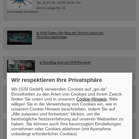
Sa, 11.07.26, 10:30-16:00 Uhr
Ernst-Ludwig-Str. 22
Innenstadt Darmstadt
FAIR-Trailer: Der Weg der Teilchen durch die
Beschleunigeranlage
Rundflug über die FAIR-Baustelle
Wir respektieren Ihre Privatsphäre
Wir (GSI GmbH) verwenden Cookies auf „gsi.de“.
Besichtigung von GSI/FAIR –
Einzelheiten zu den Arten von Cookies und ihrem Zweck
jetzt Termin buchen!
finden Sie unten und in unserem
Cookie-Hinweis
. Bitte
willigen Sie in die Verwendung von Cookies ein, wie in
unserem Cookie-Hinweis beschrieben, indem Sie auf
„Alle zulassen und fortsetzen“ klicken, um die
bestmögliche Nutzererfahrung auf unseren Webseiten zu
haben. Sie können auch Ihre bevorzugten Einstellungen
Blog Beam On
vornehmen oder Cookies ablehnen (mit Ausnahme
Menschen
...hinter GSI und FAIR.
unbedingt erforderlicher Cookies).