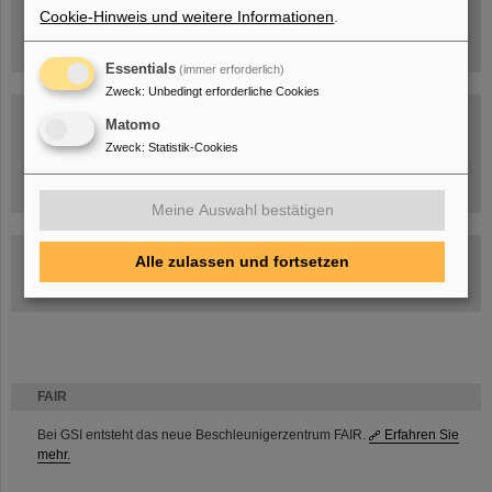
Cookie-Hinweis und weitere Informationen
.
Essentials
(immer erforderlich)
Zweck
:
Unbedingt erforderliche Cookies
Matomo
Zweck
:
Statistik-Cookies
Umgang mit den Auswirkungen des Kriegs in der Ukraine
Meine Auswahl bestätigen
GSI-FAIR Kolloquium
Alle zulassen und fortsetzen
Aktuelle Termine
FAIR
Bei GSI entsteht das neue Beschleunigerzentrum FAIR.
Erfahren Sie
mehr.