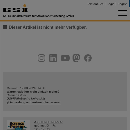
Telefonbuch
Login
English
Dieser Artikel ist nicht mehr verfügbar.
instagram
linkedin
youtube
helmholtz.social
facebook
Mittwoch, 19.08.2026, 14 Uhr
Warum existiert nicht einfach nichts?
Hannah Elfner,
GSI/FAIR/Goethe-Universität
Anmeldung und weitere Informationen
SCIENCE POP-UP
geöffnet Di – Fr,
12 – 17 Uhr