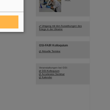
FAIR.
Umgang mit den Auswirkungen des
Kriegs in der Ukraine
GSI-FAIR Kolloquium
Aktuelle Termine
Veranstaltungen bei GSI:
GSI-Kolloquium
Accelerator Seminar
Kalender