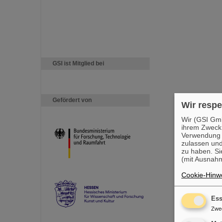
GSI ist Mitglied bei
Gefördert von
Wir respe
Wir (GSI Gmb
ihrem Zweck
Verwendung v
zulassen und
zu haben. Si
(mit Ausnahm
Cookie-Hinwe
Ess
Zwe