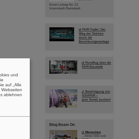
Ernst-Ludwig-Str. 22
Innenstadt Darmstadt
FAIR-Trailer: Der
Weg der Teilchen
durch die
Beschleunigeranlage
Rundflug über die
FAIR-Baustelle
okies und
die
e auf „Alle
n Webseiten
Besichtigung von
es ablehnen
GSI/FAIR –
jetzt Termin buchen!
Blog Beam On
Menschen
...hinter GSI und