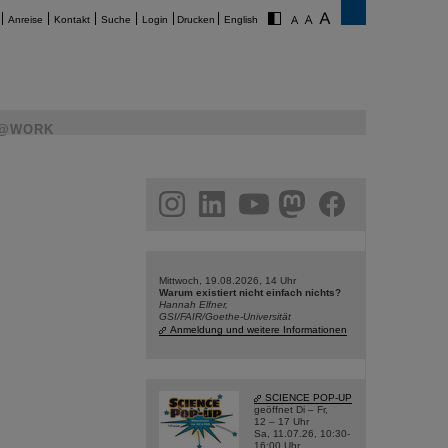
Anreise
Kontakt
Suche
Login
Drucken
English
@WORK
am
linkedin
youtube
helmholtz.social
facebook
Mittwoch, 19.08.2026, 14 Uhr
Warum existiert nicht einfach nichts?
Hannah Elfner,
GSI/FAIR/Goethe-Universität
Anmeldung und weitere Informationen
SCIENCE POP-UP
geöffnet Di – Fr,
12 – 17 Uhr
Sa, 11.07.26, 10:30-
16:00 Uhr