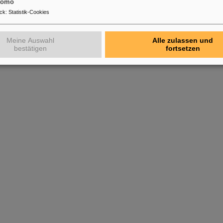
tomo
ck
:
Statistik-Cookies
Meine Auswahl
Alle zulassen und
bestätigen
fortsetzen