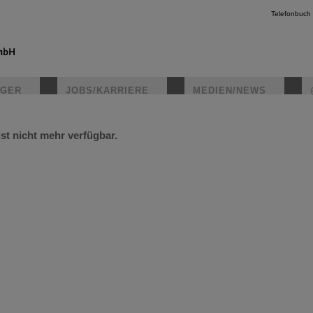
Telefonbuch
IGER
JOBS/KARRIERE
MEDIEN/NEWS
ist nicht mehr verfügbar.
instagr