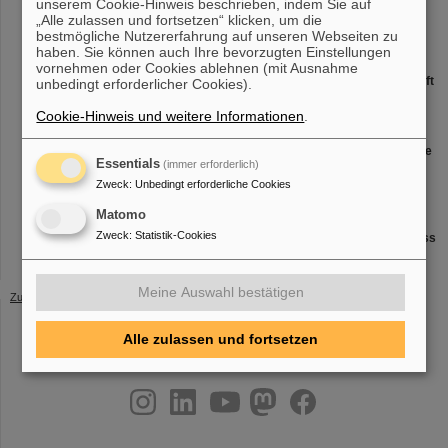
unserem Cookie-Hinweis beschrieben, indem Sie auf
Wissenschaftsgeschichte
„Alle zulassen und fortsetzen“ klicken, um die
Peter Engels, Stadtarchiv Darmstadt
bestmögliche Nutzererfahrung auf unseren Webseiten zu
haben. Sie können auch Ihre bevorzugten Einstellungen
Mittwoch, 18.10.2023, 14 Uhr
vornehmen oder Cookies ablehnen (mit Ausnahme
Die Kunst der Präzision: Wie Strahlentherapie bewegte Tumore trifft
unbedingt erforderlicher Cookies).
Lennart Volz, GSI/FAIR
Cookie-Hinweis und weitere Informationen
.
Mittwoch, 15.11.2023, 14 Uhr
Röntgen-Astrophysik im Labor (Wie man die Signale heißer Objekte
Essentials
(immer erforderlich)
im Weltall entschlüsselt)
Sonja Bernitt, Helmholtz-Institut Jena
Zweck
:
Unbedingt erforderliche Cookies
Matomo
Mittwoch, 06.12.2023, 14 Uhr
Zweck
:
Statistik-Cookies
Quanten mit höchsten Energien – der Mensch unter Dauerbeschuss
Joachim Enders, Technische Universität Darmstadt
Meine Auswahl bestätigen
Zurück
Alle zulassen und fortsetzen
instagram
linkedin
youtube
helmholtz.social
facebook