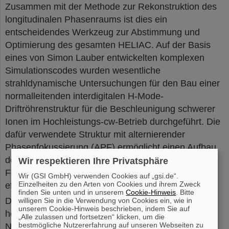
Zusammen mit der Methode zur Rekonstruktion des
longitudinalen Phasenraums ist dies ein
entscheidendes Werkzeug zur Abstimmung und
Optimierung des gesamten HELIAC. Auf der Basis
eines von Simon Lauber entwickelten komplexen
Simulationscodes wurden wesentliche
strahldynamische Untersuchungen für den Bau einer
normalleitenden interdigitalen H-Mode-
Driftröhrenstruktur für die Beschleunigung schwerer
Ionen im Hochleistungs-cw-Betrieb durchgeführt. Die
dafür verwendete Struktur mit alternierender
Phasenfokussierung (APF) ermöglicht einen Aufbau
des Beschleunigers ohne zusätzliche interne
Wir respektieren Ihre Privatsphäre
Fokussierlinsen und damit eine sehr kompakte und
Wir (GSI GmbH) verwenden Cookies auf „gsi.de“.
Einzelheiten zu den Arten von Cookies und ihrem Zweck
effiziente Beschleunigerstruktur.
finden Sie unten und in unserem
Cookie-Hinweis
. Bitte
Der FAIR-GSI PhD Award wird jährlich für eine
willigen Sie in die Verwendung von Cookies ein, wie in
unserem Cookie-Hinweis beschrieben, indem Sie auf
hervorragende Dissertation des Vorjahres vergeben.
„Alle zulassen und fortsetzen“ klicken, um die
bestmögliche Nutzererfahrung auf unseren Webseiten zu
Nominiert werden können Arbeiten, die von GSI im