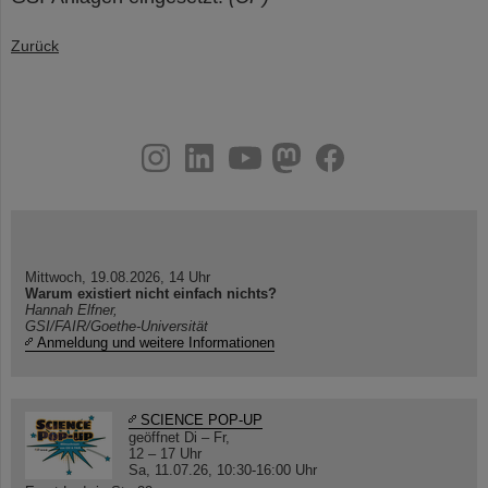
Zurück
instagram
linkedin
youtube
helmholtz.social
facebook
Mittwoch, 19.08.2026, 14 Uhr
Warum existiert nicht einfach nichts?
Hannah Elfner,
GSI/FAIR/Goethe-Universität
Anmeldung und weitere Informationen
SCIENCE POP-UP
geöffnet Di – Fr,
12 – 17 Uhr
Sa, 11.07.26, 10:30-16:00 Uhr