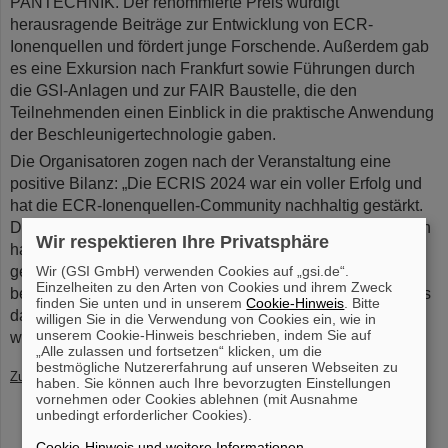
PANTECHNIK. Der renommierte Preis würdigt
herausragende Beiträge zur Entwicklung von ECR-
Ionenquellen und fördert junge Forschende. Außerdem gab
es eine Exkursion nach Frankfurt sowie Führungen durch
die GSI-Anlagen und zur FAIR Baustelle, die den
Teilnehmenden einen Einblick in die praktische Anwendung
der Beschleunigertechnologie gaben.
Die Organisatoren zogen nach der Veranstaltung eine
positive Bilanz: „Die ECRIS 2024 war ein voller Erfolg und
hat die ECR-Ionenquellen-Community nachhaltig gestärkt.
Die präsentierten Forschungsergebnisse und Diskussionen
Wir respektieren Ihre Privatsphäre
haben wertvolle Impulse für zukünftige Entwicklungen
gegeben. Wir sind stolz darauf, dass GSI Gastgeber dieser
Wir (GSI GmbH) verwenden Cookies auf „gsi.de“.
Einzelheiten zu den Arten von Cookies und ihrem Zweck
bedeutenden internationalen Konferenz war und freuen uns
finden Sie unten und in unserem
Cookie-Hinweis
. Bitte
darauf, die Ergebnisse und Erkenntnisse mit der
willigen Sie in die Verwendung von Cookies ein, wie in
unserem Cookie-Hinweis beschrieben, indem Sie auf
wissenschaftlichen Gemeinschaft zu teilen.“
(BP)
„Alle zulassen und fortsetzen“ klicken, um die
bestmögliche Nutzererfahrung auf unseren Webseiten zu
Zurück
haben. Sie können auch Ihre bevorzugten Einstellungen
vornehmen oder Cookies ablehnen (mit Ausnahme
unbedingt erforderlicher Cookies).
Cookie-Hinweis und weitere Informationen
.