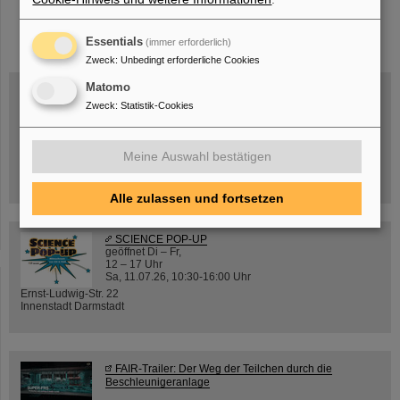
instagram
linkedin
youtube
helmholtz.social
facebook
Essentials
(immer erforderlich)
Zweck
:
Unbedingt erforderliche Cookies
Matomo
Zweck
:
Statistik-Cookies
Mittwoch, 19.08.2026, 14 Uhr
Warum existiert nicht einfach nichts?
Hannah Elfner,
Meine Auswahl bestätigen
GSI/FAIR/Goethe-Universität
Anmeldung und weitere Informationen
Alle zulassen und fortsetzen
SCIENCE POP-UP
geöffnet Di – Fr,
12 – 17 Uhr
Sa, 11.07.26, 10:30-16:00 Uhr
Ernst-Ludwig-Str. 22
Innenstadt Darmstadt
FAIR-Trailer: Der Weg der Teilchen durch die
Beschleunigeranlage