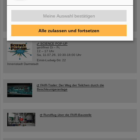
Mittwoch, 19.08.2026, 14 Uhr
Warum existiert nicht einfach nichts?
Hannah Elfner,
Meine Auswahl bestätigen
GSI/FAIR/Goethe-Universität
Anmeldung und weitere Informationen
Alle zulassen und fortsetzen
SCIENCE POP-UP
geöffnet Di – Fr,
12 – 17 Uhr
Sa, 11.07.26, 10:30-16:00 Uhr
Ernst-Ludwig-Str. 22
Innenstadt Darmstadt
FAIR-Trailer: Der Weg der Teilchen durch die
Beschleunigeranlage
Rundflug über die FAIR-Baustelle