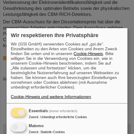
Verbesserung der Elektronenidentifikationsfähigkeit und die
Gewährleistung des optimalen Betriebs sowie der physikalischen
Leistungsfähigkeit des CBM-RICH-Detektors.
Der CBM-Ausschuss für den Dissertationspreis hat über die
eingereichten Arbeiten entschieden. Dem Ausschuss gehören
Petr Chaloupka, Lokesh Kumar und Alberica Toia (Vorsitz) an.
Wir respektieren Ihre Privatsphäre
CBM-Sprecherin ist Tetyana Galatyuk, Vorsitzende des CBM-
Wir (GSI GmbH) verwenden Cookies auf „gsi.de“.
Kollaborationsausschusses Hanna Zbroszczyk.
(CP)
Einzelheiten zu den Arten von Cookies und ihrem Zweck
finden Sie unten und in unserem
Cookie-Hinweis
. Bitte
willigen Sie in die Verwendung von Cookies ein, wie in
Weitere Informationen
unserem Cookie-Hinweis beschrieben, indem Sie auf
CBM-Kollaboration
„Alle zulassen und fortsetzen“ klicken, um die
bestmögliche Nutzererfahrung auf unseren Webseiten zu
haben. Sie können auch Ihre bevorzugten Einstellungen
Zurück
vornehmen oder Cookies ablehnen (mit Ausnahme
unbedingt erforderlicher Cookies).
Cookie-Hinweis und weitere Informationen
.
instagram
linkedin
youtube
helmholtz.social
facebook
Essentials
(immer erforderlich)
Zweck
:
Unbedingt erforderliche Cookies
Matomo
Zweck
:
Statistik-Cookies