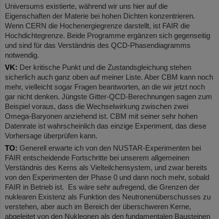
Universums existierte, während wir uns hier auf die
Eigenschaften der Materie bei hohen Dichten konzentrieren.
Wenn CERN die Hochenergiegrenze darstellt, ist FAIR die
Hochdichtegrenze. Beide Programme ergänzen sich gegenseitig
und sind für das Verständnis des QCD-Phasendiagramms
notwendig.
VK:
Der kritische Punkt und die Zustandsgleichung stehen
sicherlich auch ganz oben auf meiner Liste. Aber CBM kann noch
mehr, vielleicht sogar Fragen beantworten, an die wir jetzt noch
gar nicht denken. Jüngste Gitter-QCD-Berechnungen sagen zum
Beispiel voraus, dass die Wechselwirkung zwischen zwei
Omega-Baryonen anziehend ist. CBM mit seiner sehr hohen
Datenrate ist wahrscheinlich das einzige Experiment, das diese
Vorhersage überprüfen kann.
TO:
Generell erwarte ich von den NUSTAR-Experimenten bei
FAIR entscheidende Fortschritte bei unserem allgemeinen
Verständnis des Kerns als Vielteilchensystem, und zwar bereits
von den Experimenten der Phase 0 und dann noch mehr, sobald
FAIR in Betrieb ist. Es wäre sehr aufregend, die Grenzen der
nuklearen Existenz als Funktion des Neutronenüberschusses zu
verstehen, aber auch im Bereich der überschweren Kerne,
abgeleitet von den Nukleonen als den fundamentalen Bausteinen