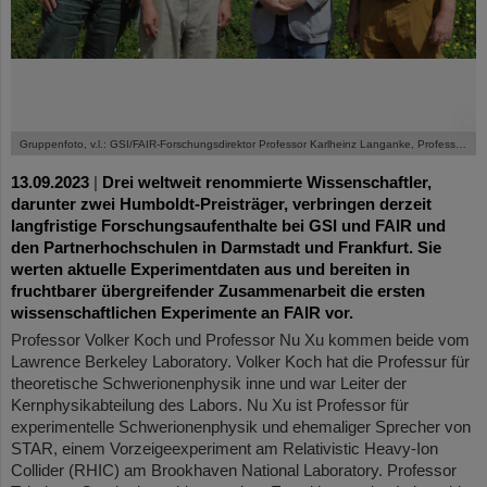
©
Gruppenfoto, v.l.: GSI/FAIR-Forschungsdirektor Professor Karlheinz Langanke, Professor Nu Xu, Professor Taka Otsuka und Professor Volker Koch.
13.09.2023
|
Drei weltweit renommierte Wissenschaftler,
darunter zwei Humboldt-Preisträger, verbringen derzeit
langfristige Forschungsaufenthalte bei GSI und FAIR und
den Partnerhochschulen in Darmstadt und Frankfurt. Sie
werten aktuelle Experimentdaten aus und bereiten in
fruchtbarer übergreifender Zusammenarbeit die ersten
wissenschaftlichen Experimente an FAIR vor.
Professor Volker Koch und Professor Nu Xu kommen beide vom
Lawrence Berkeley Laboratory. Volker Koch hat die Professur für
theoretische Schwerionenphysik inne und war Leiter der
Kernphysikabteilung des Labors. Nu Xu ist Professor für
experimentelle Schwerionenphysik und ehemaliger Sprecher von
STAR, einem Vorzeigeexperiment am Relativistic Heavy-Ion
Collider (RHIC) am Brookhaven National Laboratory. Professor