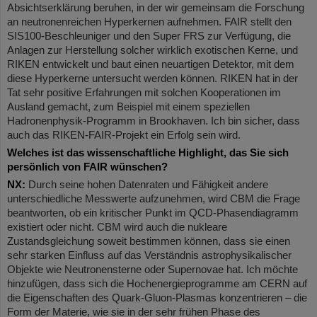
Absichtserklärung beruhen, in der wir gemeinsam die Forschung
an neutronenreichen Hyperkernen aufnehmen. FAIR stellt den
SIS100-Beschleuniger und den Super FRS zur Verfügung, die
Anlagen zur Herstellung solcher wirklich exotischen Kerne, und
RIKEN entwickelt und baut einen neuartigen Detektor, mit dem
diese Hyperkerne untersucht werden können. RIKEN hat in der
Tat sehr positive Erfahrungen mit solchen Kooperationen im
Ausland gemacht, zum Beispiel mit einem speziellen
Hadronenphysik-Programm in Brookhaven. Ich bin sicher, dass
auch das RIKEN-FAIR-Projekt ein Erfolg sein wird.
Welches ist das wissenschaftliche Highlight, das Sie sich
persönlich von FAIR wünschen?
NX:
Durch seine hohen Datenraten und Fähigkeit andere
unterschiedliche Messwerte aufzunehmen, wird CBM die Frage
beantworten, ob ein kritischer Punkt im QCD-Phasendiagramm
existiert oder nicht. CBM wird auch die nukleare
Zustandsgleichung soweit bestimmen können, dass sie einen
sehr starken Einfluss auf das Verständnis astrophysikalischer
Objekte wie Neutronensterne oder Supernovae hat. Ich möchte
hinzufügen, dass sich die Hochenergieprogramme am CERN auf
die Eigenschaften des Quark-Gluon-Plasmas konzentrieren – die
Form der Materie, wie sie in der sehr frühen Phase des