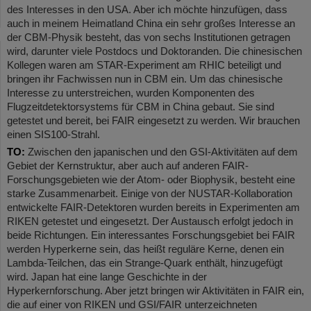
des Interesses in den USA. Aber ich möchte hinzufügen, dass
auch in meinem Heimatland China ein sehr großes Interesse an
der CBM-Physik besteht, das von sechs Institutionen getragen
wird, darunter viele Postdocs und Doktoranden. Die chinesischen
Kollegen waren am STAR-Experiment am RHIC beteiligt und
bringen ihr Fachwissen nun in CBM ein. Um das chinesische
Interesse zu unterstreichen, wurden Komponenten des
Flugzeitdetektorsystems für CBM in China gebaut. Sie sind
getestet und bereit, bei FAIR eingesetzt zu werden. Wir brauchen
einen SIS100-Strahl.
TO:
Zwischen den japanischen und den GSI-Aktivitäten auf dem
Gebiet der Kernstruktur, aber auch auf anderen FAIR-
Forschungsgebieten wie der Atom- oder Biophysik, besteht eine
starke Zusammenarbeit. Einige von der NUSTAR-Kollaboration
entwickelte FAIR-Detektoren wurden bereits in Experimenten am
RIKEN getestet und eingesetzt. Der Austausch erfolgt jedoch in
beide Richtungen. Ein interessantes Forschungsgebiet bei FAIR
werden Hyperkerne sein, das heißt reguläre Kerne, denen ein
Lambda-Teilchen, das ein Strange-Quark enthält, hinzugefügt
wird. Japan hat eine lange Geschichte in der
Hyperkernforschung. Aber jetzt bringen wir Aktivitäten in FAIR ein,
die auf einer von RIKEN und GSI/FAIR unterzeichneten