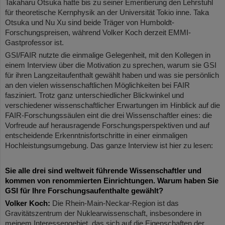
Takaharu Otsuka hatte bis zu seiner Emeritierung den Lehrstuhl
für theoretische Kernphysik an der Universität Tokio inne. Taka
Otsuka und Nu Xu sind beide Träger von Humboldt-
Forschungspreisen, während Volker Koch derzeit EMMI-
Gastprofessor ist.
GSI/FAIR nutzte die einmalige Gelegenheit, mit den Kollegen in
einem Interview über die Motivation zu sprechen, warum sie GSI
für ihren Langzeitaufenthalt gewählt haben und was sie persönlich
an den vielen wissenschaftlichen Möglichkeiten bei FAIR
fasziniert. Trotz ganz unterschiedlicher Blickwinkel und
verschiedener wissenschaftlicher Erwartungen im Hinblick auf die
FAIR-Forschungssäulen eint die drei Wissenschaftler eines: die
Vorfreude auf herausragende Forschungsperspektiven und auf
entscheidende Erkenntnisfortschritte in einer einmaligen
Hochleistungsumgebung. Das ganze Interview ist hier zu lesen:
Sie alle drei sind weltweit führende Wissenschaftler und
kommen von renommierten Einrichtungen. Warum haben Sie
GSI für Ihre Forschungsaufenthalte gewählt?
Volker Koch:
Die Rhein-Main-Neckar-Region ist das
Gravitätszentrum der Nuklearwissenschaft, insbesondere in
meinem Interessengebiet, das sich auf die Eigenschaften der