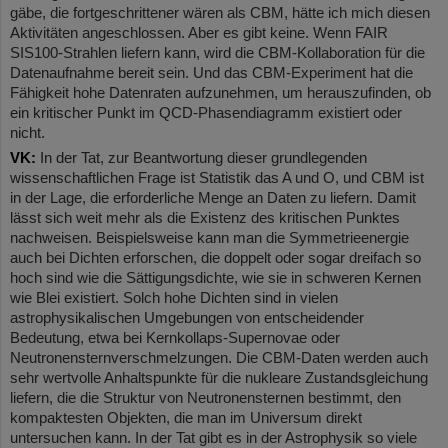
gäbe, die fortgeschrittener wären als CBM, hätte ich mich diesen
Aktivitäten angeschlossen. Aber es gibt keine. Wenn FAIR
SIS100-Strahlen liefern kann, wird die CBM-Kollaboration für die
Datenaufnahme bereit sein. Und das CBM-Experiment hat die
Fähigkeit hohe Datenraten aufzunehmen, um herauszufinden, ob
ein kritischer Punkt im QCD-Phasendiagramm existiert oder
nicht.
VK:
In der Tat, zur Beantwortung dieser grundlegenden
wissenschaftlichen Frage ist Statistik das A und O, und CBM ist
in der Lage, die erforderliche Menge an Daten zu liefern. Damit
lässt sich weit mehr als die Existenz des kritischen Punktes
nachweisen. Beispielsweise kann man die Symmetrieenergie
auch bei Dichten erforschen, die doppelt oder sogar dreifach so
hoch sind wie die Sättigungsdichte, wie sie in schweren Kernen
wie Blei existiert. Solch hohe Dichten sind in vielen
astrophysikalischen Umgebungen von entscheidender
Bedeutung, etwa bei Kernkollaps-Supernovae oder
Neutronensternverschmelzungen. Die CBM-Daten werden auch
sehr wertvolle Anhaltspunkte für die nukleare Zustandsgleichung
liefern, die die Struktur von Neutronensternen bestimmt, den
kompaktesten Objekten, die man im Universum direkt
untersuchen kann. In der Tat gibt es in der Astrophysik so viele