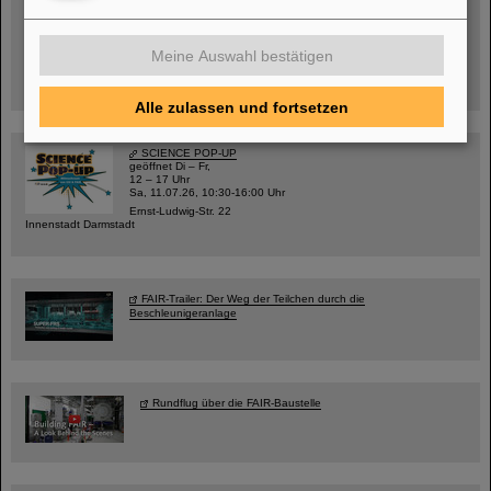
Mittwoch, 19.08.2026, 14 Uhr
Warum existiert nicht einfach nichts?
Hannah Elfner,
Meine Auswahl bestätigen
GSI/FAIR/Goethe-Universität
Anmeldung und weitere Informationen
Alle zulassen und fortsetzen
SCIENCE POP-UP
geöffnet Di – Fr,
12 – 17 Uhr
Sa, 11.07.26, 10:30-16:00 Uhr
Ernst-Ludwig-Str. 22
Innenstadt Darmstadt
FAIR-Trailer: Der Weg der Teilchen durch die
Beschleunigeranlage
Rundflug über die FAIR-Baustelle