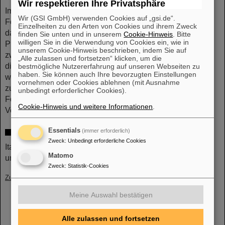
Wir respektieren Ihre Privatsphäre
Im Rahmen des Projekts werden die beiden
Wir (GSI GmbH) verwenden Cookies auf „gsi.de“.
Forschungsgruppen ihre Ressourcen für ein Ziel bündeln,
Einzelheiten zu den Arten von Cookies und ihrem Zweck
das sonst allein nicht erreicht werden könnte. Das weitere
finden Sie unten und in unserem
Cookie-Hinweis
. Bitte
willigen Sie in die Verwendung von Cookies ein, wie in
Projektergebnis wird eine dauerhafte Zusammenarbeit
unserem Cookie-Hinweis beschrieben, indem Sie auf
zwischen den italienischen und deutschen Gruppen sein,
„Alle zulassen und fortsetzen“ klicken, um die
die den Austausch von Studierenden und
bestmögliche Nutzererfahrung auf unseren Webseiten zu
haben. Sie können auch Ihre bevorzugten Einstellungen
wissenschaftlichem Personal, den routinemäßigen Zugang
vornehmen oder Cookies ablehnen (mit Ausnahme
zu den jeweiligen Einrichtungen, weitere gemeinsame
unbedingt erforderlicher Cookies).
Forschungsinitiativen und wissenschaftliche
Cookie-Hinweis und weitere Informationen
.
Veröffentlichungen ermöglicht.
(CP)
Essentials
(immer erforderlich)
Weitere Informationen
Zweck
:
Unbedingt erforderliche Cookies
Italienisches Ministerium für auswärtige Angelegenheiten
Matomo
und internationale Zusammenarbeit (
MAECI
)
Zweck
:
Statistik-Cookies
Zurück
Meine Auswahl bestätigen
Alle zulassen und fortsetzen