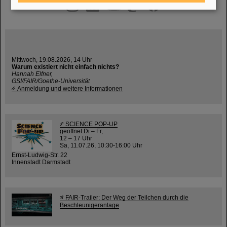
instagram
linkedin
youtube
helmholtz.social
facebook
Mittwoch, 19.08.2026, 14 Uhr
Warum existiert nicht einfach nichts?
Hannah Elfner,
GSI/FAIR/Goethe-Universität
Anmeldung und weitere Informationen
SCIENCE POP-UP
geöffnet Di – Fr,
12 – 17 Uhr
Sa, 11.07.26, 10:30-16:00 Uhr
Ernst-Ludwig-Str. 22
Innenstadt Darmstadt
FAIR-Trailer: Der Weg der Teilchen durch die
Beschleunigeranlage