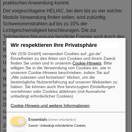
praktischen Anwendung kommt.
Der vorgeschlagene HELIAC, bei dem bis zu vier solcher
Module Verwendung finden sollen, wird zukünftig
Schwerionenstrahlen auf bis zu 10% der
Lichtgeschwindigkeit beschleunigen. Die zur
Teilchenbeschleunigung benötigte Energie wird durch den
Einsatz der Supraleitung gegenüber konventionellen
Wir respektieren Ihre Privatsphäre
Beschleunigern um bis zu 90% reduziert. Die
Wir (GSI GmbH) verwenden Cookies auf „gsi.de“.
neuentwickelten Kryomodule tragen somit in erheblichem
Einzelheiten zu den Arten von Cookies und ihrem Zweck
Umfang zur Energieeinsparung und damit zur CO
-
finden Sie unten und in unserem
Cookie-Hinweis
. Bitte
2
willigen Sie in die Verwendung von Cookies ein, wie in
Reduktion bei.
unserem Cookie-Hinweis beschrieben, indem Sie auf
„Alle zulassen und fortsetzen“ klicken, um die
Nach Genehmigung, Finanzierungszusage und
bestmögliche Nutzererfahrung auf unseren Webseiten zu
Implementierung des HELIAC-Projektes stehen die
haben. Sie können auch Ihre bevorzugten Einstellungen
vornehmen oder Cookies ablehnen (mit Ausnahme
vollständig montierten und getesteten Module dann
unbedingt erforderlicher Cookies).
zukünftig den Wissenschaftler*innen zur Verfügung, um mit
Dauerstrich-Schwerionenteilchenstrahl höchster Intensität
Cookie-Hinweis und weitere Informationen
.
u.a. kernphysikalische, kernchemische und
materialwissenschaftliche Experimente durchzuführen.
Essentials
(immer erforderlich)
Zu dem Erfolg haben insbesondere die Mitarbeitenden der
Zweck
:
Unbedingt erforderliche Cookies