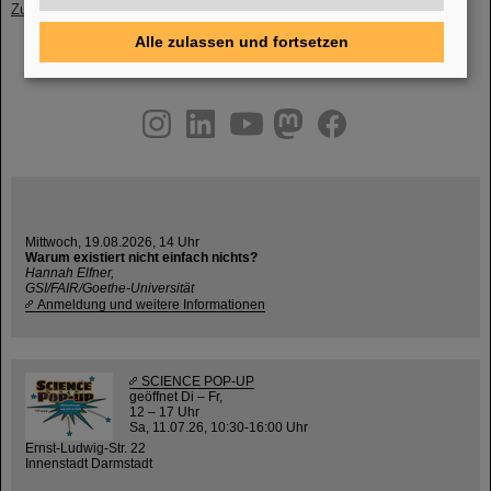
Zurück
Alle zulassen und fortsetzen
instagram
linkedin
youtube
helmholtz.social
facebook
Mittwoch, 19.08.2026, 14 Uhr
Warum existiert nicht einfach nichts?
Hannah Elfner,
GSI/FAIR/Goethe-Universität
Anmeldung und weitere Informationen
SCIENCE POP-UP
geöffnet Di – Fr,
12 – 17 Uhr
Sa, 11.07.26, 10:30-16:00 Uhr
Ernst-Ludwig-Str. 22
Innenstadt Darmstadt