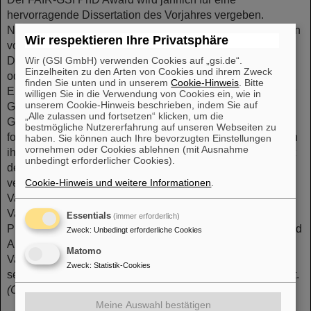
hervorragende Dissertation des Vorjahres vergeben.
Nominiert werden können Arbeiten, die von GSI im Rahmen
Wir respektieren Ihre Privatsphäre
von strategischen Partnerschaften mit den Universitäten
Darmstadt, Frankfurt, Gießen, Heidelberg, Jena und Mainz
Wir (GSI GmbH) verwenden Cookies auf „gsi.de“.
Einzelheiten zu den Arten von Cookies und ihrem Zweck
oder im Rahmen des Forschungs- und
finden Sie unten und in unserem
Cookie-Hinweis
. Bitte
Entwicklungsprogramms gefördert wurden. Im Rahmen der
willigen Sie in die Verwendung von Cookies ein, wie in
unserem Cookie-Hinweis beschrieben, indem Sie auf
Graduiertenschule HGS-HIRe (Helmholtz-
„Alle zulassen und fortsetzen“ klicken, um die
Graduiertenschule für Hadronen- und Ionenforschung)
bestmögliche Nutzererfahrung auf unseren Webseiten zu
forschen derzeit mehr als 300 Doktorand*innen im Rahmen
haben. Sie können auch Ihre bevorzugten Einstellungen
vornehmen oder Cookies ablehnen (mit Ausnahme
ihrer Promotion zu mit GSI/FAIR verbundenen Themen. Mit
unbedingt erforderlicher Cookies).
dem Sponsor des Preises, der Pfeiffer Vacuum GmbH,
verbindet GSI eine langjährige Partnerschaft. Pfeiffer
Cookie-Hinweis und weitere Informationen
.
Vacuum ist ein weltweit führender Anbieter von
Vakuumlösungen. Neben Turbopumpen umfasst das
Essentials
(immer erforderlich)
Produktportfolio Vorvakuumpumpen, Lecksucher, Mess- und
Zweck
:
Unbedingt erforderliche Cookies
Analysegeräte, Vakuumkomponenten sowie
Matomo
Vakuumkammern. Lösungen von Pfeiffer Vacuum werden
Zweck
:
Statistik-Cookies
seit Jahrzehnten erfolgreich in den GSI-Anlagen eingesetzt.
(CP)
Meine Auswahl bestätigen