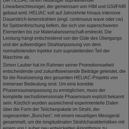
Der HELIAC ist ein neuartiger supraleitender
Linearbeschleuniger, der gemeinsam von HIM und GSI/FAIR
gebaut wird. HELIAC soll auf Jahrzehnte hinaus intensive
Dauerstrich-Ionenstrahlen (
engl.
continuous wave oder cw)
für Spitzenforschung liefern, die sich von superschweren
Elementen bis zur Materialwissenschaft erstreckt. Die
Leistung hängt entscheidend von der Güte des Übergangs
und der aufwendigen Strahlanpassung von dem
normalleitenden Injektor zum supraleitenden Teil der
Maschine ab.
Simon Lauber hat im Rahmen seiner Promotionsarbeit
entscheidende und zukunftsweisende Beiträge geleistet, die
für die Realisierung des gesamten HELIAC-Projekts von
immenser Bedeutung sind. Um eine korrekte
Phasenraumanpassung zu ermöglichen, muss der
komplette sechsdimensionale Phasenraum explizit bekannt
sein. Kürzlich wurden ausreichend experimentelle Daten
über die Form der Teilchenpakete im Strahl, der
sogenannten „Bunches“, mit einem neuartigen Messgerät
gesammelt, um die longitudinalen Strahlcharakteristiken mit
einem von Lauber neu entwickelten Algorithmus zu