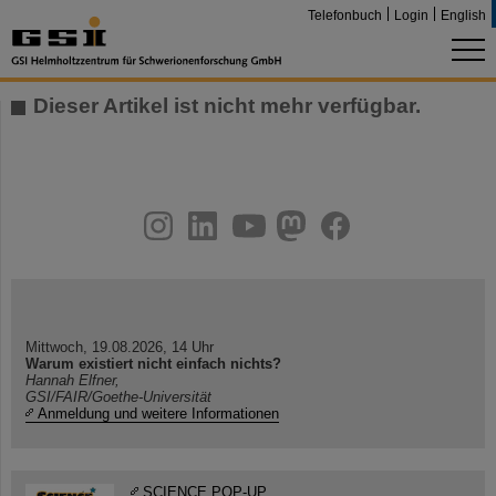
Telefonbuch
Login
English
Dieser Artikel ist nicht mehr verfügbar.
instagram
linkedin
youtube
helmholtz.social
facebook
Mittwoch, 19.08.2026, 14 Uhr
Warum existiert nicht einfach nichts?
Hannah Elfner,
GSI/FAIR/Goethe-Universität
Anmeldung und weitere Informationen
SCIENCE POP-UP