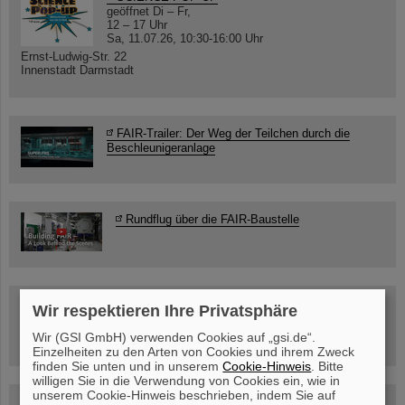
geöffnet Di – Fr,
12 – 17 Uhr
Sa, 11.07.26, 10:30-16:00 Uhr
Ernst-Ludwig-Str. 22
Innenstadt Darmstadt
FAIR-Trailer: Der Weg der Teilchen durch die
Beschleunigeranlage
Rundflug über die FAIR-Baustelle
Besichtigung von GSI/FAIR –
Wir respektieren Ihre Privatsphäre
jetzt Termin buchen!
Wir (GSI GmbH) verwenden Cookies auf „gsi.de“.
Einzelheiten zu den Arten von Cookies und ihrem Zweck
finden Sie unten und in unserem
Cookie-Hinweis
. Bitte
willigen Sie in die Verwendung von Cookies ein, wie in
unserem Cookie-Hinweis beschrieben, indem Sie auf
Blog Beam On