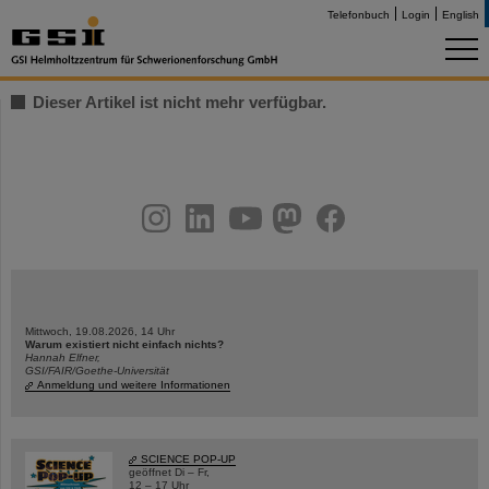
Telefonbuch
Login
English
Dieser Artikel ist nicht mehr verfügbar.
instagram
linkedin
youtube
helmholtz.social
facebook
Mittwoch, 19.08.2026, 14 Uhr
Warum existiert nicht einfach nichts?
Hannah Elfner,
GSI/FAIR/Goethe-Universität
Anmeldung und weitere Informationen
SCIENCE POP-UP
geöffnet Di – Fr,
12 – 17 Uhr