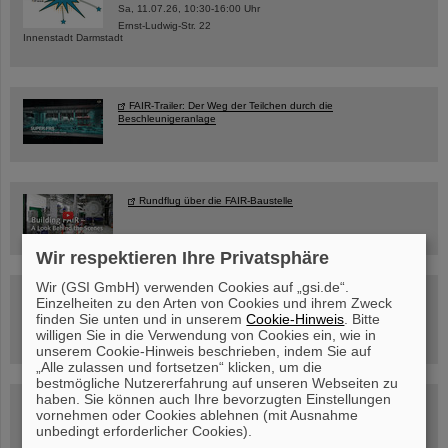
Sa, 11.07.26, 10:30-16:00 Uhr
Ernst-Ludwig-Str. 22
Innenstadt Darmstadt
FAIR-Trailer: Der Weg der Teilchen durch die
Beschleunigeranlage
Rundflug über die FAIR-Baustelle
Wir respektieren Ihre Privatsphäre
Wir (GSI GmbH) verwenden Cookies auf „gsi.de“.
Besichtigung von GSI/FAIR –
Einzelheiten zu den Arten von Cookies und ihrem Zweck
jetzt Termin buchen!
finden Sie unten und in unserem
Cookie-Hinweis
. Bitte
willigen Sie in die Verwendung von Cookies ein, wie in
unserem Cookie-Hinweis beschrieben, indem Sie auf
„Alle zulassen und fortsetzen“ klicken, um die
bestmögliche Nutzererfahrung auf unseren Webseiten zu
haben. Sie können auch Ihre bevorzugten Einstellungen
Blog Beam On
vornehmen oder Cookies ablehnen (mit Ausnahme
Menschen
...hinter GSI und FAIR.
unbedingt erforderlicher Cookies).