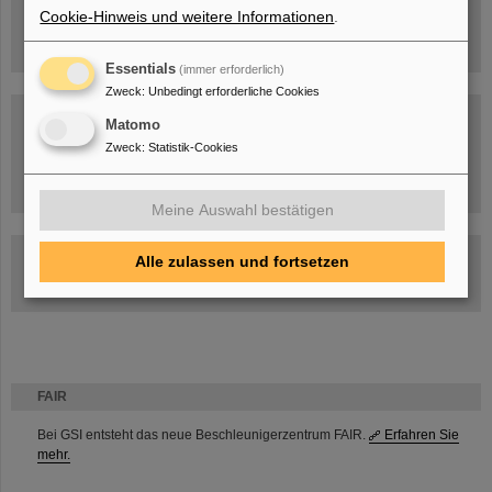
Cookie-Hinweis und weitere Informationen
.
Essentials
(immer erforderlich)
Zweck
:
Unbedingt erforderliche Cookies
Matomo
Zweck
:
Statistik-Cookies
Umgang mit den Auswirkungen des Kriegs in der Ukraine
Meine Auswahl bestätigen
GSI-FAIR Kolloquium
Alle zulassen und fortsetzen
Aktuelle Termine
FAIR
Bei GSI entsteht das neue Beschleunigerzentrum FAIR.
Erfahren Sie
mehr.