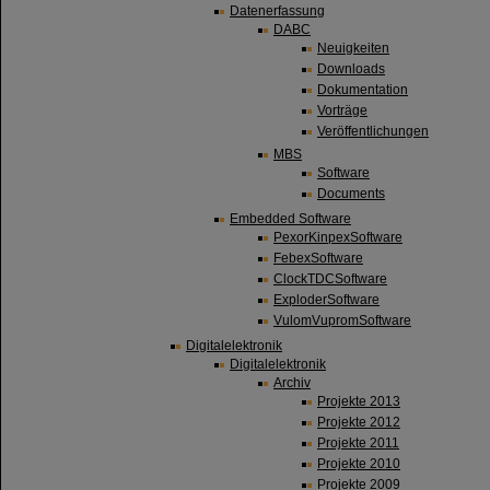
Datenerfassung
DABC
Neuigkeiten
Downloads
Dokumentation
Vorträge
Veröffentlichungen
MBS
Software
Documents
Embedded Software
PexorKinpexSoftware
FebexSoftware
ClockTDCSoftware
ExploderSoftware
VulomVupromSoftware
Digitalelektronik
Digitalelektronik
Archiv
Projekte 2013
Projekte 2012
Projekte 2011
Projekte 2010
Projekte 2009