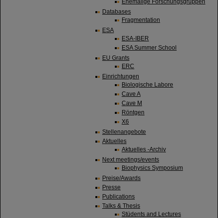
Ehemalige Forschungsgruppen
Databases
Fragmentation
ESA
ESA-IBER
ESA Summer School
EU Grants
ERC
Einrichtungen
Biologische Labore
Cave A
Cave M
Röntgen
X6
Stellenangebote
Aktuelles
Aktuelles -Archiv
Next meetings/events
Biophysics Symposium
Preise/Awards
Presse
Publications
Talks & Thesis
Stüdents and Lectures