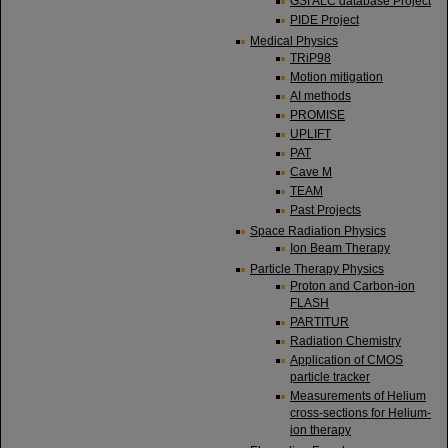
GSI ALC database Project
PIDE Project
Medical Physics
TRiP98
Motion mitigation
AI methods
PROMISE
UPLIFT
PAT
Cave M
TEAM
Past Projects
Space Radiation Physics
Ion Beam Therapy
Particle Therapy Physics
Proton and Carbon-ion
FLASH
PARTITUR
Radiation Chemistry
Application of CMOS
particle tracker
Measurements of Helium
cross-sections for Helium-
ion therapy