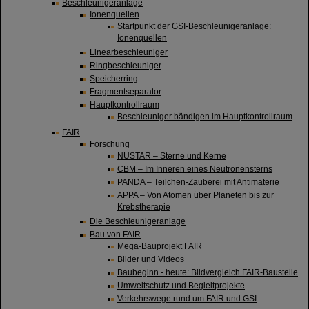
Beschleunigeranlage
Ionenquellen
Startpunkt der GSI-Beschleunigeranlage:
Ionenquellen
Linearbeschleuniger
Ringbeschleuniger
Speicherring
Fragmentseparator
Hauptkontrollraum
Beschleuniger bändigen im Hauptkontrollraum
FAIR
Forschung
NUSTAR – Sterne und Kerne
CBM – Im Inneren eines Neutronensterns
PANDA – Teilchen-Zauberei mit Antimaterie
APPA – Von Atomen über Planeten bis zur
Krebstherapie
Die Beschleunigeranlage
Bau von FAIR
Mega-Bauprojekt FAIR
Bilder und Videos
Baubeginn - heute: Bildvergleich FAIR-Baustelle
Umweltschutz und Begleitprojekte
Verkehrswege rund um FAIR und GSI