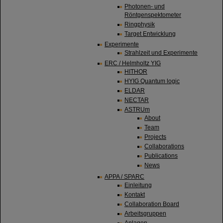
Photonen- und
Röntgenspektometer
Ringphysik
Target Entwicklung
Experimente
Strahlzeit und Experimente
ERC / Helmholtz YIG
HITHOR
HYIG Quantum logic
ELDAR
NECTAR
ASTRUm
About
Team
Projects
Collaborations
Publications
News
APPA / SPARC
Einleitung
Kontakt
Collaboration Board
Arbeitsgruppen