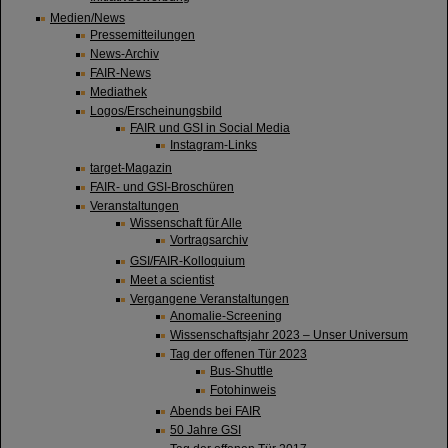
Medien/News
Pressemitteilungen
News-Archiv
FAIR-News
Mediathek
Logos/Erscheinungsbild
FAIR und GSI in Social Media
Instagram-Links
target-Magazin
FAIR- und GSI-Broschüren
Veranstaltungen
Wissenschaft für Alle
Vortragsarchiv
GSI/FAIR-Kolloquium
Meet a scientist
Vergangene Veranstaltungen
Anomalie-Screening
Wissenschaftsjahr 2023 – Unser Universum
Tag der offenen Tür 2023
Bus-Shuttle
Fotohinweis
Abends bei FAIR
50 Jahre GSI