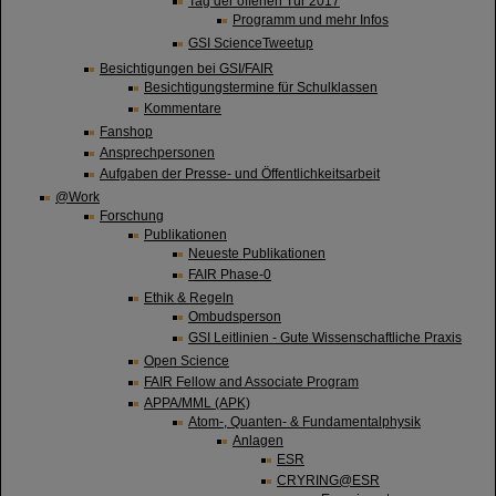
Tag der offenen Tür 2017
Programm und mehr Infos
GSI ScienceTweetup
Besichtigungen bei GSI/FAIR
Besichtigungstermine für Schulklassen
Kommentare
Fanshop
Ansprechpersonen
Aufgaben der Presse- und Öffentlichkeitsarbeit
@Work
Forschung
Publikationen
Neueste Publikationen
FAIR Phase-0
Ethik & Regeln
Ombudsperson
GSI Leitlinien - Gute Wissenschaftliche Praxis
Open Science
FAIR Fellow and Associate Program
APPA/MML (APK)
Atom-, Quanten- & Fundamentalphysik
Anlagen
ESR
CRYRING@ESR