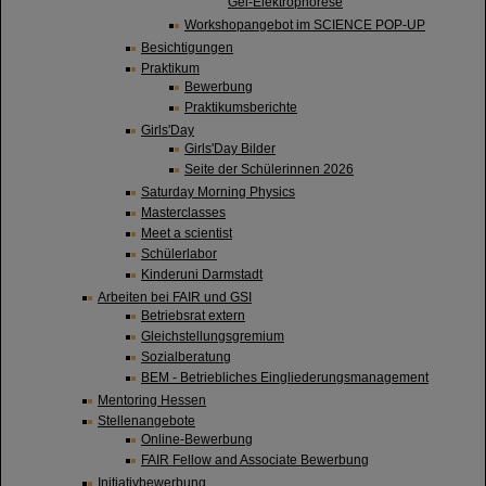
Gel-Elektrophorese
Workshopangebot im SCIENCE POP-UP
Besichtigungen
Praktikum
Bewerbung
Praktikumsberichte
Girls'Day
Girls'Day Bilder
Seite der Schülerinnen 2026
Saturday Morning Physics
Masterclasses
Meet a scientist
Schülerlabor
Kinderuni Darmstadt
Arbeiten bei FAIR und GSI
Betriebsrat extern
Gleichstellungsgremium
Sozialberatung
BEM - Betriebliches Eingliederungsmanagement
Mentoring Hessen
Stellenangebote
Online-Bewerbung
FAIR Fellow and Associate Bewerbung
Initiativbewerbung