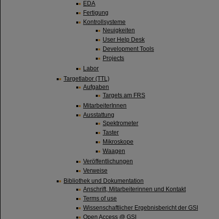
EDA
Fertigung
Kontrollsysteme
Neuigkeiten
User Help Desk
Development Tools
Projects
Labor
Targetlabor (TTL)
Aufgaben
Targets am FRS
MitarbeiterInnen
Ausstattung
Spektrometer
Taster
Mikroskope
Waagen
Veröffentlichungen
Verweise
Bibliothek und Dokumentation
Anschrift, Mitarbeiterinnen und Kontakt
Terms of use
Wissenschaftlicher Ergebnisbericht der GSI
Open Access @ GSI