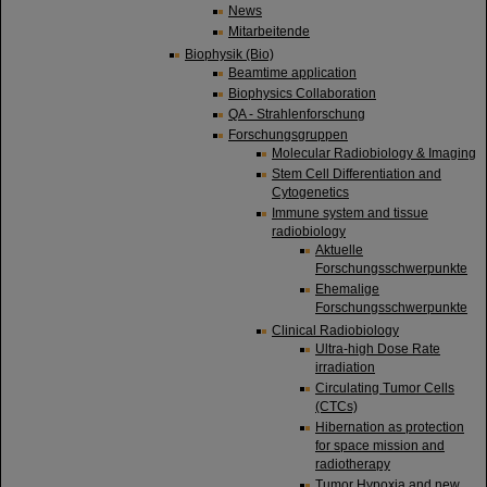
News
Mitarbeitende
Biophysik (Bio)
Beamtime application
Biophysics Collaboration
QA - Strahlenforschung
Forschungsgruppen
Molecular Radiobiology & Imaging
Stem Cell Differentiation and
Cytogenetics
Immune system and tissue
radiobiology
Aktuelle
Forschungsschwerpunkte
Ehemalige
Forschungsschwerpunkte
Clinical Radiobiology
Ultra-high Dose Rate
irradiation
Circulating Tumor Cells
(CTCs)
Hibernation as protection
for space mission and
radiotherapy
Tumor Hypoxia and new