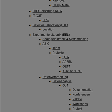
Kilonova
Heavy Metal
FAIR Forschung NRW
IT (CIT)
HPC
Detector Laboratory (DTL)
Location
Experimentelektronik (EEL)
Analogelektronik & Systemdesign
ASIC
Team
Projekte
QFW
APFEL
GET4
ATR16/CTR16
Datenverarbeitung
Datenanalyse
Go4
Dokumentation
Konferenzen
Pakete
Workshops
Projekt