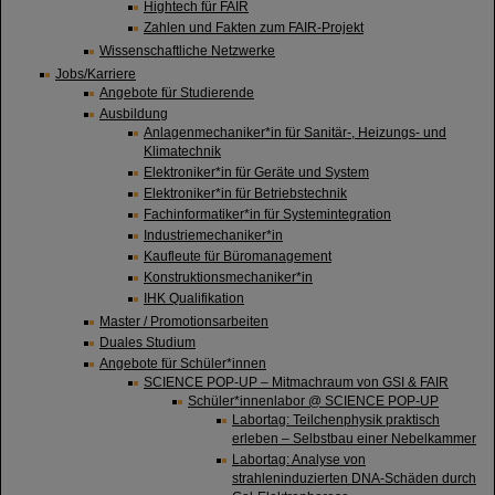
Hightech für FAIR
Zahlen und Fakten zum FAIR-Projekt
Wissenschaftliche Netzwerke
Jobs/Karriere
Angebote für Studierende
Ausbildung
Anlagenmechaniker*in für Sanitär-, Heizungs- und
Klimatechnik
Elektroniker*in für Geräte und System
Elektroniker*in für Betriebstechnik
Fachinformatiker*in für Systemintegration
Industriemechaniker*in
Kaufleute für Büromanagement
Konstruktionsmechaniker*in
IHK Qualifikation
Master / Promotionsarbeiten
Duales Studium
Angebote für Schüler*innen
SCIENCE POP-UP – Mitmachraum von GSI & FAIR
Schüler*innenlabor @ SCIENCE POP-UP
Labortag: Teilchenphysik praktisch
erleben – Selbstbau einer Nebelkammer
Labortag: Analyse von
strahleninduzierten DNA-Schäden durch