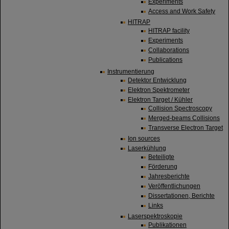
Experiments
Access and Work Safety
HITRAP
HITRAP facility
Experiments
Collaborations
Publications
Instrumentierung
Detektor Entwicklung
Elektron Spektrometer
Elektron Target / Kühler
Collision Spectroscopy
Merged-beams Collisions
Transverse Electron Target
Ion sources
Laserkühlung
Beteiligte
Förderung
Jahresberichte
Veröffentlichungen
Dissertationen, Berichte
Links
Laserspektroskopie
Publikationen