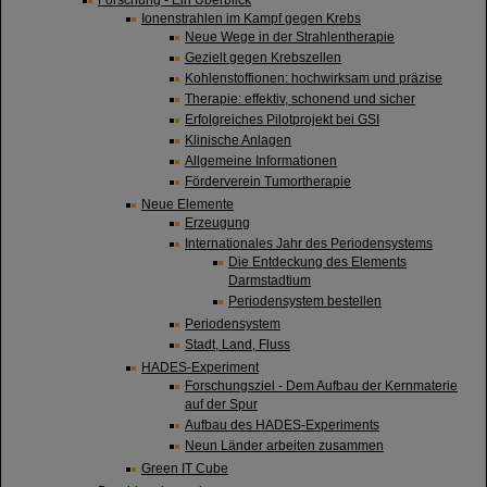
Forschung - Ein Überblick
Ionenstrahlen im Kampf gegen Krebs
Neue Wege in der Strahlentherapie
Gezielt gegen Krebszellen
Kohlenstoffionen: hochwirksam und präzise
Therapie: effektiv, schonend und sicher
Erfolgreiches Pilotprojekt bei GSI
Klinische Anlagen
Allgemeine Informationen
Förderverein Tumortherapie
Neue Elemente
Erzeugung
Internationales Jahr des Periodensystems
Die Entdeckung des Elements
Darmstadtium
Periodensystem bestellen
Periodensystem
Stadt, Land, Fluss
HADES-Experiment
Forschungsziel - Dem Aufbau der Kernmaterie
auf der Spur
Aufbau des HADES-Experiments
Neun Länder arbeiten zusammen
Green IT Cube