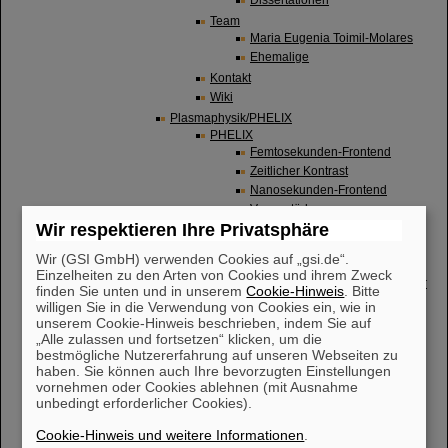
Dissertationen
Team
Maria Eugenia Toimil-Molares
Ehemalige
Kontakt
Wiki
Plasmaphysik/PHELIX
PHELIX
Femtosekunden-Frontend
Zeitlicher Kontrast
Nanosekunden-Frontend
Vorverstärker
Wir respektieren Ihre Privatsphäre
Hauptverstärker
Pulskompressor
Wir (GSI GmbH) verwenden Cookies auf „gsi.de“.
Petawatt Targetbereich
Einzelheiten zu den Arten von Cookies und ihrem Zweck
SEPPL Backlighter Laser
finden Sie unten und in unserem
Cookie-Hinweis
. Bitte
Kontrollsystem
willigen Sie in die Verwendung von Cookies ein, wie in
unserem Cookie-Hinweis beschrieben, indem Sie auf
Timing-System
„Alle zulassen und fortsetzen“ klicken, um die
Sicherheit
bestmögliche Nutzererfahrung auf unseren Webseiten zu
Reinräume
haben. Sie können auch Ihre bevorzugten Einstellungen
Anlagen in der Experimenthalle (Z6)
vornehmen oder Cookies ablehnen (mit Ausnahme
nhelix-Laser
unbedingt erforderlicher Cookies).
Anlagen bei SIS18 (HHT)
Cookie-Hinweis und weitere Informationen
.
HHT Beamline