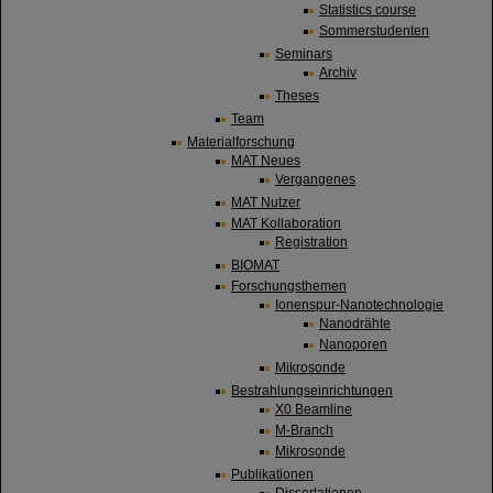
Statistics course
Sommerstudenten
Seminars
Archiv
Theses
Team
Materialforschung
MAT Neues
Vergangenes
MAT Nutzer
MAT Kollaboration
Registration
BIOMAT
Forschungsthemen
Ionenspur-Nanotechnologie
Nanodrähte
Nanoporen
Mikrosonde
Bestrahlungseinrichtungen
X0 Beamline
M-Branch
Mikrosonde
Publikationen