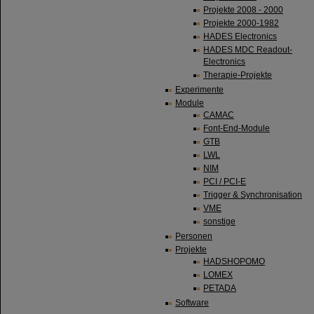
Projekte 2008 - 2000
Projekte 2000-1982
HADES Electronics
HADES MDC Readout-
Electronics
Therapie-Projekte
Experimente
Module
CAMAC
Font-End-Module
GTB
LWL
NIM
PCI / PCI-E
Trigger & Synchronisation
VME
sonstige
Personen
Projekte
HADSHOPOMO
LOMEX
PETADA
Software