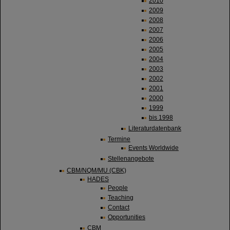
2010
2009
2008
2007
2006
2005
2004
2003
2002
2001
2000
1999
bis 1998
Literaturdatenbank
Termine
Events Worldwide
Stellenangebote
CBM/NQM/MU (CBK)
HADES
People
Teaching
Contact
Opportunities
CBM