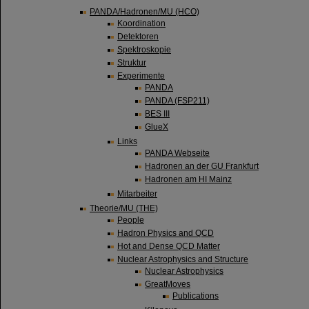
PANDA/Hadronen/MU (HCO)
Koordination
Detektoren
Spektroskopie
Struktur
Experimente
PANDA
PANDA (FSP211)
BES III
GlueX
Links
PANDA Webseite
Hadronen an der GU Frankfurt
Hadronen am HI Mainz
Mitarbeiter
Theorie/MU (THE)
People
Hadron Physics and QCD
Hot and Dense QCD Matter
Nuclear Astrophysics and Structure
Nuclear Astrophysics
GreatMoves
Publications