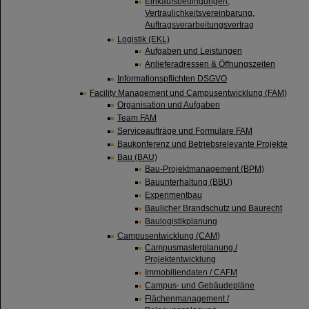
Einkaufsbedingungen,
Vertraulichkeitsvereinbarung,
Auftragsverarbeitungsvertrag
Logistik (EKL)
Aufgaben und Leistungen
Anlieferadressen & Öffnungszeiten
Informationspflichten DSGVO
Facility Management und Campusentwicklung (FAM)
Organisation und Aufgaben
Team FAM
Serviceaufträge und Formulare FAM
Baukonferenz und Betriebsrelevante Projekte
Bau (BAU)
Bau-Projektmanagement (BPM)
Bauunterhaltung (BBU)
Experimentbau
Baulicher Brandschutz und Baurecht
Baulogistikplanung
Campusentwicklung (CAM)
Campusmasterplanung /
Projektentwicklung
Immobiliendaten / CAFM
Campus- und Gebäudepläne
Flächenmanagement /