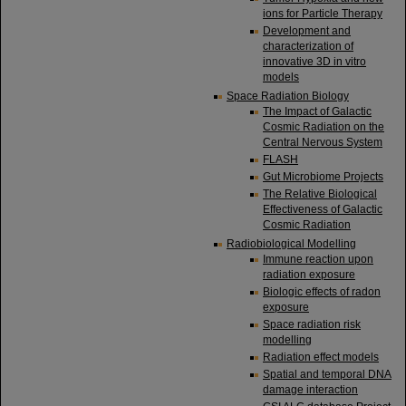
ions for Particle Therapy
Development and
characterization of
innovative 3D in vitro
models
Space Radiation Biology
The Impact of Galactic
Cosmic Radiation on the
Central Nervous System
FLASH
Gut Microbiome Projects
The Relative Biological
Effectiveness of Galactic
Cosmic Radiation
Radiobiological Modelling
Immune reaction upon
radiation exposure
Biologic effects of radon
exposure
Space radiation risk
modelling
Radiation effect models
Spatial and temporal DNA
damage interaction