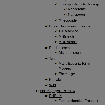
Ionenspur-Nanotechnologie
Nanodrähte
Nanoporen
Mikrosonde
Bestrahlungseinrichtungen
X0 Beamline
M-Branch
Mikrosonde
Publikationen
Dissertationen
Team
Maria Eugenia Toimil-
Molares
Ehemalige
Kontakt
Wiki
Plasmaphysik/PHELIX
PHELIX
Femtosekunden-Frontend