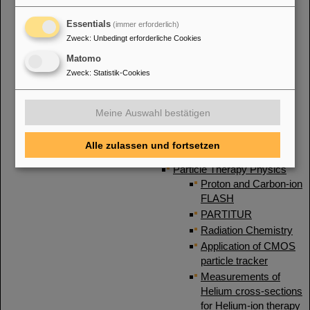
Motion mitigation
AI methods
Essentials
(immer erforderlich)
Zweck
:
Unbedingt erforderliche Cookies
PROMISE
UPLIFT
Matomo
PAT
Zweck
:
Statistik-Cookies
Cave M
TEAM
Meine Auswahl bestätigen
Past Projects
Space Radiation Physics
Alle zulassen und fortsetzen
Ion Beam Therapy
Particle Therapy Physics
Proton and Carbon-ion
FLASH
PARTITUR
Radiation Chemistry
Application of CMOS
particle tracker
Measurements of
Helium cross-sections
for Helium-ion therapy