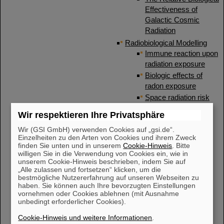
Effectiveness of
Galactic Cosmic
Radiation
Radiobiological Modelling
Immune reaction upon
radiation exposure
Biologic effects of
radon exposure
Space radiation risk
modelling
Wir respektieren Ihre Privatsphäre
Radiation effect
Wir (GSI GmbH) verwenden Cookies auf „gsi.de“.
models
Einzelheiten zu den Arten von Cookies und ihrem Zweck
Spatial and temporal
finden Sie unten und in unserem
Cookie-Hinweis
. Bitte
DNA damage
willigen Sie in die Verwendung von Cookies ein, wie in
unserem Cookie-Hinweis beschrieben, indem Sie auf
interaction
„Alle zulassen und fortsetzen“ klicken, um die
GSI ALC database
bestmögliche Nutzererfahrung auf unseren Webseiten zu
Project
haben. Sie können auch Ihre bevorzugten Einstellungen
vornehmen oder Cookies ablehnen (mit Ausnahme
PIDE Project
unbedingt erforderlicher Cookies).
Medical Physics
Cookie-Hinweis und weitere Informationen
.
TRiP98