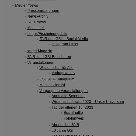
Medien/News
Pressemitteilungen
News-Archiv
FAIR-News
Mediathek
Logos/Erscheinungsbild
FAIR und GSI in Social Media
Instagram-Links
target-Magazin
FAIR- und GSI-Broschüren
Veranstaltungen
Wissenschaft für Alle
Vortragsarchiv
GSI/FAIR-Kolloquium
Meet a scientist
Vergangene Veranstaltungen
Anomalie-Screening
Wissenschaftsjahr 2023 – Unser Universum
Tag der offenen Tür 2023
Bus-Shuttle
Fotohinweis
Abends bei FAIR
50 Jahre GSI