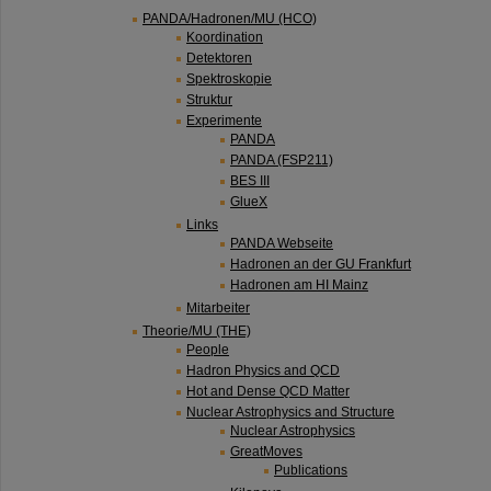
PANDA/Hadronen/MU (HCO)
Koordination
Detektoren
Spektroskopie
Struktur
Experimente
PANDA
PANDA (FSP211)
BES III
GlueX
Links
PANDA Webseite
Hadronen an der GU Frankfurt
Hadronen am HI Mainz
Mitarbeiter
Theorie/MU (THE)
People
Hadron Physics and QCD
Hot and Dense QCD Matter
Nuclear Astrophysics and Structure
Nuclear Astrophysics
GreatMoves
Publications