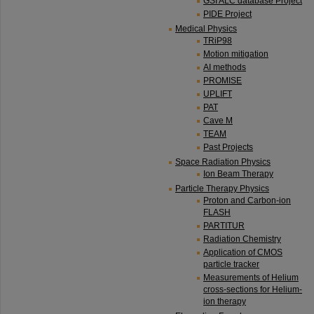
GSI ALC database Project
PIDE Project
Medical Physics
TRiP98
Motion mitigation
AI methods
PROMISE
UPLIFT
PAT
Cave M
TEAM
Past Projects
Space Radiation Physics
Ion Beam Therapy
Particle Therapy Physics
Proton and Carbon-ion
FLASH
PARTITUR
Radiation Chemistry
Application of CMOS
particle tracker
Measurements of Helium
cross-sections for Helium-
ion therapy