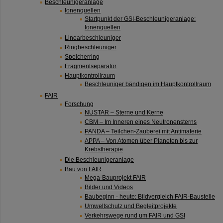
Beschleunigeranlage
Ionenquellen
Startpunkt der GSI-Beschleunigeranlage:
Ionenquellen
Linearbeschleuniger
Ringbeschleuniger
Speicherring
Fragmentseparator
Hauptkontrollraum
Beschleuniger bändigen im Hauptkontrollraum
FAIR
Forschung
NUSTAR – Sterne und Kerne
CBM – Im Inneren eines Neutronensterns
PANDA – Teilchen-Zauberei mit Antimaterie
APPA – Von Atomen über Planeten bis zur
Krebstherapie
Die Beschleunigeranlage
Bau von FAIR
Mega-Bauprojekt FAIR
Bilder und Videos
Baubeginn - heute: Bildvergleich FAIR-Baustelle
Umweltschutz und Begleitprojekte
Verkehrswege rund um FAIR und GSI