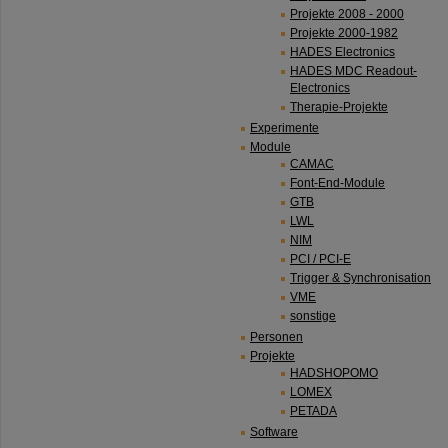
Projekte 2008 - 2000
Projekte 2000-1982
HADES Electronics
HADES MDC Readout-
Electronics
Therapie-Projekte
Experimente
Module
CAMAC
Font-End-Module
GTB
LWL
NIM
PCI / PCI-E
Trigger & Synchronisation
VME
sonstige
Personen
Projekte
HADSHOPOMO
LOMEX
PETADA
Software