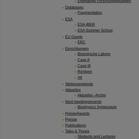
Ehemalige Forschungsgruppen
Databases
Fragmentation
ESA
ESA-IBER
ESA Summer School
EU Grants
ERC
Einrichtungen
Biologische Labore
Cave A
Cave M
Röntgen
X6
Stellenangebote
Aktuelles
Aktuelles -Archiv
Next meetings/events
Biophysics Symposium
Preise/Awards
Presse
Publications
Talks & Thesis
Stüdents and Lectures