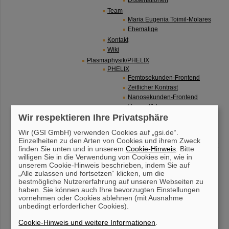
Dissertationen
Team
Maria Eugenia Toimil-Molares
Ehemalige
Kontakt
Wiki
Plasmaphysik/PHELIX
PHELIX
Femtosekunden-Frontend
Zeitlicher Kontrast
Nanosekunden-Frontend
Vorverstärker
Wir respektieren Ihre Privatsphäre
Hauptverstärker
Pulskompressor
Wir (GSI GmbH) verwenden Cookies auf „gsi.de“.
Petawatt Targetbereich
Einzelheiten zu den Arten von Cookies und ihrem Zweck
SEPPL Backlighter Laser
finden Sie unten und in unserem
Cookie-Hinweis
. Bitte
Kontrollsystem
willigen Sie in die Verwendung von Cookies ein, wie in
unserem Cookie-Hinweis beschrieben, indem Sie auf
Timing-System
„Alle zulassen und fortsetzen“ klicken, um die
Sicherheit
bestmögliche Nutzererfahrung auf unseren Webseiten zu
Reinräume
haben. Sie können auch Ihre bevorzugten Einstellungen
Anlagen in der Experimenthalle (Z6)
vornehmen oder Cookies ablehnen (mit Ausnahme
nhelix-Laser
unbedingt erforderlicher Cookies).
Anlagen bei SIS18 (HHT)
Cookie-Hinweis und weitere Informationen
.
HHT Beamline