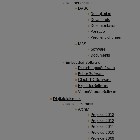
Datenerfassung
DABC
Neuigkeiten
Downloads
Dokumentation
Vorträge
Veröffentlichungen
MBS
Software
Documents
Embedded Software
PexorKinpexSoftware
FebexSoftware
ClockTDCSoftware
ExploderSoftware
VulomVupromSoftware
Digitalelektronik
Digitalelektronik
Archiv
Projekte 2013
Projekte 2012
Projekte 2011
Projekte 2010
Projekte 2009