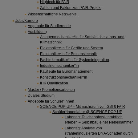
Hightech für FAIR
Zahlen und Fakten zum FAIR-Projekt
Wissenschaftliche Netzwerke
Jobs/Karriere
Angebote für Studierende
Ausbildung
Anlagenmechaniker*in für Sanitär-, Heizungs- und
Klimatechnik
Elektroniker*in für Geräte und System
Elektroniker*in für Betriebstechnik
Fachinformatiker*in für Systemintegration
Industriemechaniker*in
Kaufleute für Büromanagement
Konstruktionsmechaniker*in
IHK Qualifikation
Master / Promotionsarbeiten
Duales Studium
Angebote für Schüler*innen
SCIENCE POP-UP – Mitmachraum von GSI & FAIR
Schüler*innenlabor @ SCIENCE POP-UP
Labortag: Teilchenphysik praktisch
erleben – Selbstbau einer Nebelkammer
Labortag: Analyse von
strahleninduzierten DNA-Schäden durch