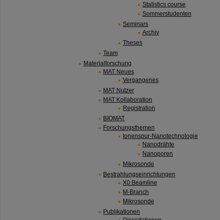
Statistics course
Sommerstudenten
Seminars
Archiv
Theses
Team
Materialforschung
MAT Neues
Vergangenes
MAT Nutzer
MAT Kollaboration
Registration
BIOMAT
Forschungsthemen
Ionenspur-Nanotechnologie
Nanodrähte
Nanoporen
Mikrosonde
Bestrahlungseinrichtungen
X0 Beamline
M-Branch
Mikrosonde
Publikationen