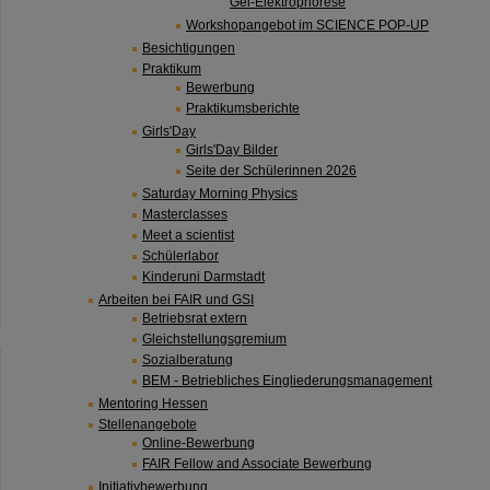
Gel-Elektrophorese
Workshopangebot im SCIENCE POP-UP
Besichtigungen
Praktikum
Bewerbung
Praktikumsberichte
Girls'Day
Girls'Day Bilder
Seite der Schülerinnen 2026
Saturday Morning Physics
Masterclasses
Meet a scientist
Schülerlabor
Kinderuni Darmstadt
Arbeiten bei FAIR und GSI
Betriebsrat extern
Gleichstellungsgremium
Sozialberatung
BEM - Betriebliches Eingliederungsmanagement
Mentoring Hessen
Stellenangebote
Online-Bewerbung
FAIR Fellow and Associate Bewerbung
Initiativbewerbung