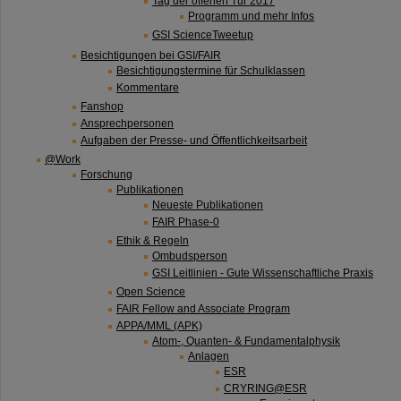
Tag der offenen Tür 2017
Programm und mehr Infos
GSI ScienceTweetup
Besichtigungen bei GSI/FAIR
Besichtigungstermine für Schulklassen
Kommentare
Fanshop
Ansprechpersonen
Aufgaben der Presse- und Öffentlichkeitsarbeit
@Work
Forschung
Publikationen
Neueste Publikationen
FAIR Phase-0
Ethik & Regeln
Ombudsperson
GSI Leitlinien - Gute Wissenschaftliche Praxis
Open Science
FAIR Fellow and Associate Program
APPA/MML (APK)
Atom-, Quanten- & Fundamentalphysik
Anlagen
ESR
CRYRING@ESR