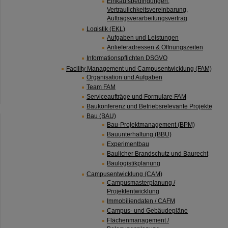
Einkaufsbedingungen,
Vertraulichkeitsvereinbarung,
Auftragsverarbeitungsvertrag
Logistik (EKL)
Aufgaben und Leistungen
Anlieferadressen & Öffnungszeiten
Informationspflichten DSGVO
Facility Management und Campusentwicklung (FAM)
Organisation und Aufgaben
Team FAM
Serviceaufträge und Formulare FAM
Baukonferenz und Betriebsrelevante Projekte
Bau (BAU)
Bau-Projektmanagement (BPM)
Bauunterhaltung (BBU)
Experimentbau
Baulicher Brandschutz und Baurecht
Baulogistikplanung
Campusentwicklung (CAM)
Campusmasterplanung /
Projektentwicklung
Immobiliendaten / CAFM
Campus- und Gebäudepläne
Flächenmanagement /