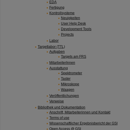
EDA
Fertigung
Kontrollsysteme
Neuigkeiten
User Help Desk
Development Tools
Projects
Labor
Targetlabor (TTL)
Aufgaben
Targets am FRS
MitarbeiterInnen
Ausstattung
Spektrometer
Taster
Mikroskope
Waagen
Veröffentlichungen
Verweise
Bibliothek und Dokumentation
Anschrift, Mitarbeiterinnen und Kontakt
Terms of use
Wissenschaftlicher Ergebnisbericht der GSI
Open Access @ GSI