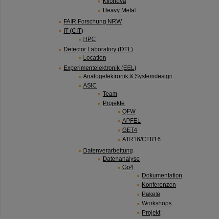
Kilonova
Heavy Metal
FAIR Forschung NRW
IT (CIT)
HPC
Detector Laboratory (DTL)
Location
Experimentelektronik (EEL)
Analogelektronik & Systemdesign
ASIC
Team
Projekte
QFW
APFEL
GET4
ATR16/CTR16
Datenverarbeitung
Datenanalyse
Go4
Dokumentation
Konferenzen
Pakete
Workshops
Projekt