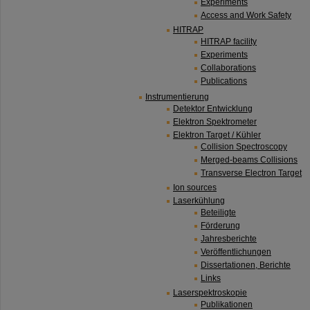
Experiments
Access and Work Safety
HITRAP
HITRAP facility
Experiments
Collaborations
Publications
Instrumentierung
Detektor Entwicklung
Elektron Spektrometer
Elektron Target / Kühler
Collision Spectroscopy
Merged-beams Collisions
Transverse Electron Target
Ion sources
Laserkühlung
Beteiligte
Förderung
Jahresberichte
Veröffentlichungen
Dissertationen, Berichte
Links
Laserspektroskopie
Publikationen