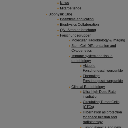
News
Mitarbeitende
Biophysik (Bio)
Beamtime application
Biophysics Collaboration
QA - Strahlenforschung
Forschungsgruppen
Molecular Radiobiology & Imaging
Stem Cell Differentiation and
Cytogenetics
Immune system and tissue
radiobiology
Aktuelle
Forschungsschwerpunkte
Ehemalige
Forschungsschwerpunkte
Clinical Radiobiology
Ultra-high Dose Rate
irradiation
Circulating Tumor Cells
(CTCs)
Hibernation as protection
for space mission and
radiotherapy
Tumor Hypoxia and new