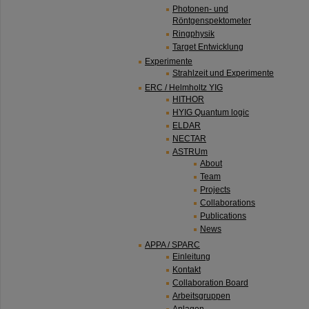
Photonen- und
Röntgenspektometer
Ringphysik
Target Entwicklung
Experimente
Strahlzeit und Experimente
ERC / Helmholtz YIG
HITHOR
HYIG Quantum logic
ELDAR
NECTAR
ASTRUm
About
Team
Projects
Collaborations
Publications
News
APPA / SPARC
Einleitung
Kontakt
Collaboration Board
Arbeitsgruppen