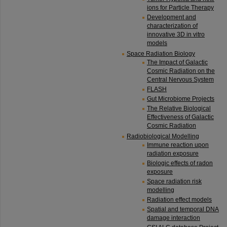
ions for Particle Therapy
Development and
characterization of
innovative 3D in vitro
models
Space Radiation Biology
The Impact of Galactic
Cosmic Radiation on the
Central Nervous System
FLASH
Gut Microbiome Projects
The Relative Biological
Effectiveness of Galactic
Cosmic Radiation
Radiobiological Modelling
Immune reaction upon
radiation exposure
Biologic effects of radon
exposure
Space radiation risk
modelling
Radiation effect models
Spatial and temporal DNA
damage interaction