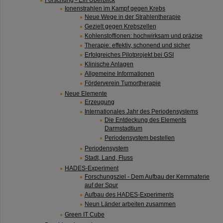
Forschung - Ein Überblick
Ionenstrahlen im Kampf gegen Krebs
Neue Wege in der Strahlentherapie
Gezielt gegen Krebszellen
Kohlenstoffionen: hochwirksam und präzise
Therapie: effektiv, schonend und sicher
Erfolgreiches Pilotprojekt bei GSI
Klinische Anlagen
Allgemeine Informationen
Förderverein Tumortherapie
Neue Elemente
Erzeugung
Internationales Jahr des Periodensystems
Die Entdeckung des Elements
Darmstadtium
Periodensystem bestellen
Periodensystem
Stadt, Land, Fluss
HADES-Experiment
Forschungsziel - Dem Aufbau der Kernmaterie
auf der Spur
Aufbau des HADES-Experiments
Neun Länder arbeiten zusammen
Green IT Cube