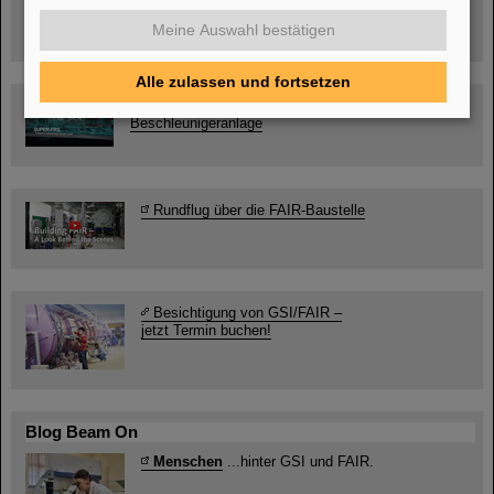
Ernst-Ludwig-Str. 22
Innenstadt Darmstadt
Meine Auswahl bestätigen
Alle zulassen und fortsetzen
FAIR-Trailer: Der Weg der Teilchen durch die
Beschleunigeranlage
Rundflug über die FAIR-Baustelle
Besichtigung von GSI/FAIR –
jetzt Termin buchen!
Blog Beam On
Menschen
...hinter GSI und FAIR.