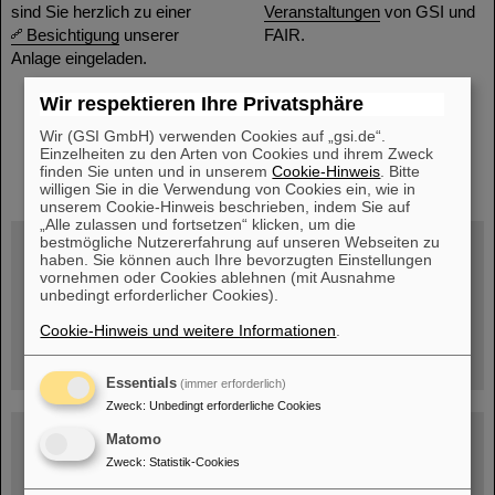
sind Sie herzlich zu einer
Veranstaltungen
von GSI und
Besichtigung
unserer
FAIR.
Anlage eingeladen.
Wir respektieren Ihre Privatsphäre
Wir (GSI GmbH) verwenden Cookies auf „gsi.de“.
Einzelheiten zu den Arten von Cookies und ihrem Zweck
instagram
linkedin
youtube
helmholtz.social
facebook
finden Sie unten und in unserem
Cookie-Hinweis
. Bitte
willigen Sie in die Verwendung von Cookies ein, wie in
unserem Cookie-Hinweis beschrieben, indem Sie auf
„Alle zulassen und fortsetzen“ klicken, um die
bestmögliche Nutzererfahrung auf unseren Webseiten zu
haben. Sie können auch Ihre bevorzugten Einstellungen
vornehmen oder Cookies ablehnen (mit Ausnahme
Mittwoch, 19.08.2026, 14 Uhr
unbedingt erforderlicher Cookies).
Warum existiert nicht einfach nichts?
Hannah Elfner,
Cookie-Hinweis und weitere Informationen
.
GSI/FAIR/Goethe-Universität
Anmeldung und weitere Informationen
Essentials
(immer erforderlich)
Zweck
:
Unbedingt erforderliche Cookies
SCIENCE POP-UP
Matomo
geöffnet Di – Fr,
Zweck
:
Statistik-Cookies
12 – 17 Uhr
Sa, 11.07.26, 10:30-16:00 Uhr