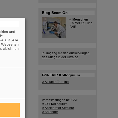
Blog Beam On
Menschen
...hinter GSI und
FAIR.
okies und
die
e auf „Alle
n Webseiten
es ablehnen
Umgang mit den Auswirkungen
des Kriegs in der Ukraine
GSI-FAIR Kolloquium
Aktuelle Termine
Veranstaltungen bei GSI:
GSI-Kolloquium
Accelerator Seminar
Kalender