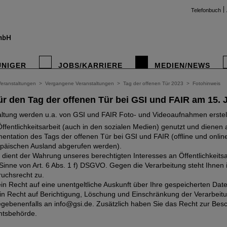
Telefonbuch
UNIGER
JOBS/KARRIERE
MEDIEN/NEWS
Veranstaltungen
>
Vergangene Veranstaltungen
>
Tag der offenen Tür 2023
>
Fotohinweis
ür den Tag der offenen Tür bei GSI und FAIR am 15. J
instag
altung werden u.a. von GSI und FAIR Foto- und Videoaufnahmen erstell
ffentlichkeitsarbeit (auch in den sozialen Medien) genutzt und diene
ntation des Tags der offenen Tür bei GSI und FAIR (offline und onli
päischen Ausland abgerufen werden).
 dient der Wahrung unseres berechtigten Interesses an Öffentlichkeitsa
inne von Art. 6 Abs. 1 f) DSGVO. Gegen die Verarbeitung steht Ihnen
ruchsrecht zu.
in Recht auf eine unentgeltliche Auskunft über Ihre gespeicherten Dat
 Recht auf Berichtigung, Löschung und Einschränkung der Verarbeitun
gebenenfalls an info@gsi.de. Zusätzlich haben Sie das Recht zur Bes
htsbehörde.