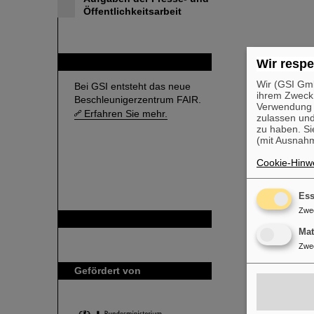
Öffentlichkeitsarbeit
FAIR
Wir respe
Wir (GSI Gmb
Bei GSI entsteht das neue
ihrem Zweck
Beschleunigerzentrum FAIR.
Verwendung v
Erfahren Sie mehr.
zulassen und
zu haben. Si
(mit Ausnahm
Cookie-Hinwe
Ess
Zwe
GSI ist Mitglied bei
Ma
Zwe
Gefördert von