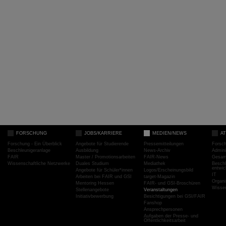
FORSCHUNG
JOBS/KARRIERE
MEDIEN/NEWS
A
Forschung - Ein Überblick
Angebote für Studierende
Pressemitteilungen
Forsc
Beschleunigeranlage
Ausbildung
News-Archiv
Admini
FAIR
Master / Promotionsarbeiten
FAIR-News
Gesamt
Wissenschaftliche Netzwerke
Duales Studium
Mediathek
Beschl
entwic
Angebote für Schüler*innen
Logos/Erscheinungsbild
IT
Arbeiten bei FAIR und GSI
target-Magazin
Organi
Mentoring Hessen
FAIR- und GSI-Broschüren
Wissen
Stellenangebote
Veranstaltungen
Initiativbewerbung
Besichtigungen bei GSI/FAIR
Fanshop
Ansprechpersonen
Aufgaben der Presse- und
Öffentlichkeitsarbeit