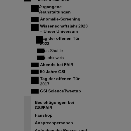
Vergangene
Veranstaltungen
Anomalie-Screening
Wissenschaftsjahr 2023
– Unser Universum
Tag der offenen Tür
2023
Bus-Shuttle
Fotohinweis
Abends bei FAIR
50 Jahre GSI
Tag der offenen Tür
2017
GSI ScienceTweetup
Besichtigungen bei
GSI/FAIR
Fanshop
Ansprechpersonen
Aufgaben der Presse- und