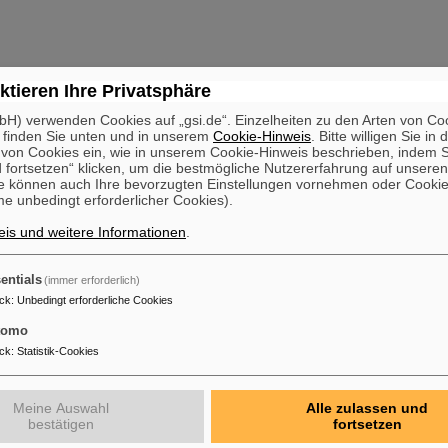
ktieren Ihre Privatsphäre
H) verwenden Cookies auf „gsi.de“. Einzelheiten zu den Arten von Co
 finden Sie unten und in unserem
Cookie-Hinweis
. Bitte willigen Sie in 
on Cookies ein, wie in unserem Cookie-Hinweis beschrieben, indem Si
 fortsetzen“ klicken, um die bestmögliche Nutzererfahrung auf unsere
e können auch Ihre bevorzugten Einstellungen vornehmen oder Cooki
e unbedingt erforderlicher Cookies).
is und weitere Informationen
.
entials
(immer erforderlich)
ck
:
Unbedingt erforderliche Cookies
tomo
ck
:
Statistik-Cookies
Meine Auswahl
Alle zulassen und
bestätigen
fortsetzen