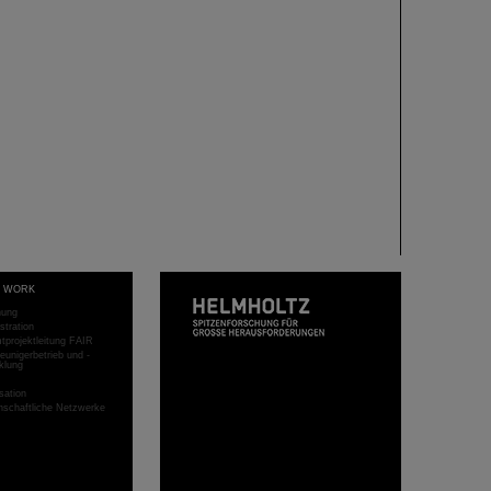
T WORK
hung
stration
projektleitung FAIR
eunigerbetrieb und -
klung
sation
schaftliche Netzwerke