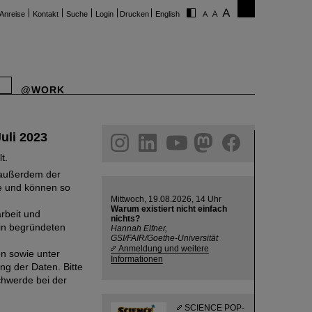
Anreise
Kontakt
Suche
Login
Drucken
English
@WORK
uli 2023
ram
linkedin
youtube
helmholtz.social
facebook
t.
n außerdem der
ne und können so
Mittwoch, 19.08.2026, 14 Uhr
Warum existiert nicht einfach
rbeit und
nichts?
 in begründeten
Hannah Elfner,
GSI/FAIR/Goethe-Universität
Anmeldung und weitere
en sowie unter
Informationen
g der Daten. Bitte
chwerde bei der
SCIENCE POP-