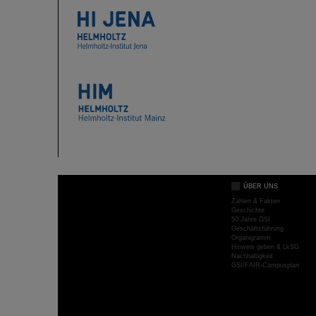
ÜBER UNS
Zahlen & Fakten
Geschichte
50 Jahre GSI
Geschäftsführung
Organigramm
Hinweis geben & LkSG
Nachhaltigkeit
GSI/FAIR-Campusplan