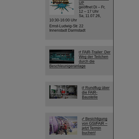
UP
geöffnet Di – Fr,
12 – 17 Uhr
Sa, 11.07.26,
10:30-16:00 Uhr
Ernst-Ludwig-Str. 22
Innenstadt Darmstadt
FAIR-Trailer: Der
Weg der Teilchen
durch die
Beschleunigeranlage
Rundflug über
die FAIR-
Baustelle
Besichtigung
von GSI/FAIR –
jetzt Termin
buchen!