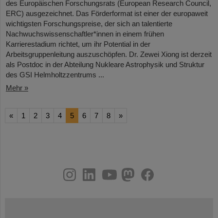
des Europäischen Forschungsrats (European Research Council,
ERC) ausgezeichnet. Das Förderformat ist einer der europaweit
wichtigsten Forschungspreise, der sich an talentierte
Nachwuchswissenschaftler*innen in einem frühen
Karrierestadium richtet, um ihr Potential in der
Arbeitsgruppenleitung auszuschöpfen. Dr. Zewei Xiong ist derzeit
als Postdoc in der Abteilung Nukleare Astrophysik und Struktur
des GSI Helmholtzzentrums ...
Mehr »
«
1
2
3
4
5
6
7
8
»
instagram
linkedin
youtube
helmholtz.social
facebook