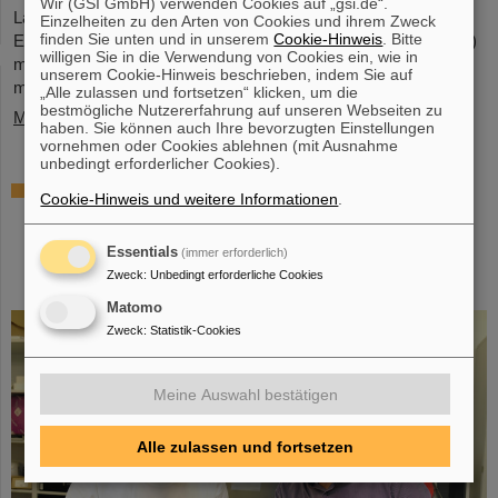
Wir (GSI GmbH) verwenden Cookies auf „gsi.de“.
Laboren der Johannes Gutenberg-Universität Mainz einen
Einzelheiten zu den Arten von Cookies und ihrem Zweck
finden Sie unten und in unserem
Cookie-Hinweis
. Bitte
Einblick in die Struktur von Fermium-Atomkernen (Element 100)
willigen Sie in die Verwendung von Cookies ein, wie in
mit unterschiedlichen Anzahlen an Neutronen zu gewinnen. Mit
unserem Cookie-Hinweis beschrieben, indem Sie auf
modernen Laserspektroskopietechniken bestimmten sie…
„Alle zulassen und fortsetzen“ klicken, um die
bestmögliche Nutzererfahrung auf unseren Webseiten zu
Mehr »
haben. Sie können auch Ihre bevorzugten Einstellungen
vornehmen oder Cookies ablehnen (mit Ausnahme
unbedingt erforderlicher Cookies).
Das schwerste bisher chemisch
Cookie-Hinweis und weitere Informationen
.
untersuchte Element – In Experimenten bei
GSI/FAIR gelingt Bestimmung der
Essentials
(immer erforderlich)
Eigenschaften von Moscovium und
Zweck
:
Unbedingt erforderliche Cookies
Nihonium
Matomo
Zweck
:
Statistik-Cookies
Meine Auswahl bestätigen
Alle zulassen und fortsetzen