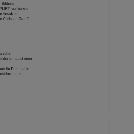
r Bildung,
UPLIFT“ vor kurzem
en Ansatz zu
r Christian Graeff
päischen
derformat ist einer
m ihr Potential in
ostdoc in der
.