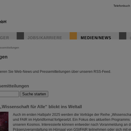
Telefonbuch
IGER
JOBS/KARRIERE
MEDIEN/NEWS
ssemitteilungen
ngen
instagr
eren Sie Web-News und Pressemitteilungen über unseren RSS-Feed.
semitteilungen
„Wissenschaft für Alle“ blickt ins Weltall
Auch im ersten Halbjahr 2025 werden die Vorträge der Reihe „Wissenschaft
und FAIR im Hybridformat fortgesetzt. Ein Fokus des aktuellen Programms l
unseren Kosmos. Interessierte können entweder nach Voranmeldung an d
Präsenzveranstaltung im Hörsaal von GSI/FAIR teilnehmen oder sich mit e