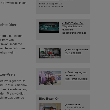
n Einwahllink in die
Ernst-Ludwig-Str. 22
Innenstadt Darmstadt
FAIR-Trailer: Der
ichte über
Weg der Teilchen
durch die
Beschleunigeranlage
Energie durch den
n Strom von
n. Obwohl moderne
ben bezüglich ihrer
Rundflug über die
tehen – ein
FAIR-Baustelle
Besichtigung von
zer-Preis
GSI/FAIR –
jetzt Termin buchen!
r-Preis geehrt: Dr.
nd Dr. Yuri Simeonov
 ihre Dissertationen,
t dem Preis würdigt
lich herausragende
Blog Beam On
Menschen
...hinter GSI und