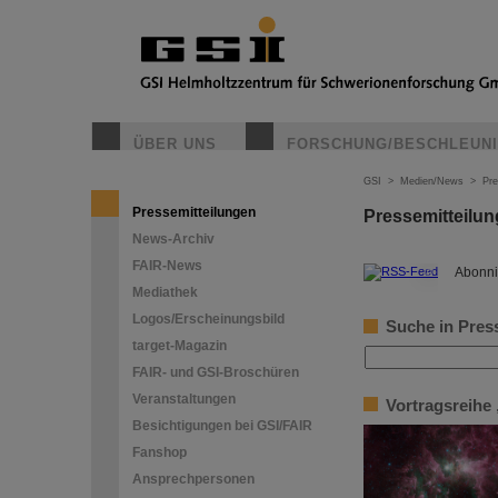
ÜBER UNS
FORSCHUNG/BESCHLEUN
GSI
>
Medien/News
>
Pre
Pressemitteilungen
Pressemitteilu
News-Archiv
FAIR-News
©
Abonni
Mediathek
Logos/Erscheinungsbild
Suche in Pres
target-Magazin
FAIR- und GSI-Broschüren
Veranstaltungen
Vortragsreihe 
Besichtigungen bei GSI/FAIR
Fanshop
Ansprechpersonen