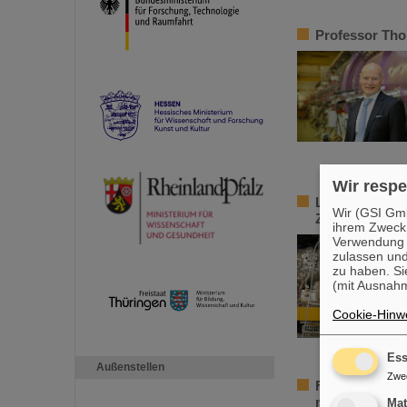
Professor Tho
Wir respe
Lange angestr
Wir (GSI Gmb
Zeitskala der
ihrem Zweck
Verwendung v
zulassen und
zu haben. Si
(mit Ausnahm
Cookie-Hinwe
Ess
Außenstellen
Zwe
Fermium bei G
mit Laserlicht
Ma