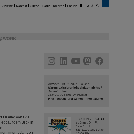
Anreise
Kontakt
Suche
Login
Drucken
English
@WORK
am
linkedin
youtube
helmholtz.social
facebook
Mittwoch, 19.08.2026, 14 Uhr
Warum existiert nicht einfach nichts?
Hannah Elfner,
GSI/FAIR/Goethe-Universität
Anmeldung und weitere Informationen
 für Alle“ von GSI
SCIENCE POP-UP
iegt auf dem Blick in
geöffnet Di – Fr,
12 – 17 Uhr
er
Sa, 11.07.26, 10:30-
inem internetfähigen
16:00 Uhr