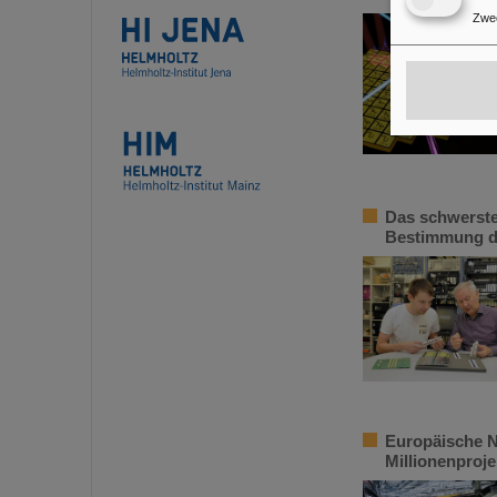
Zwe
Das schwerste
Bestimmung d
Europäische N
Millionenproje