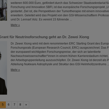
weiteren 600.000 Euro, gefördert durch das Schweizer Staatssekretariat fü
Forschung und Innovation SBFI, ist das europäische Forschungsprojekt „
gestartet. Ziel ist, die Perspektiven der Tumortherapie mit einem innovativ
erweitern. Geleitet wird das Projekt von den GSI-Wissenschaftlern Professo
und Dr. Lennart Volz. Es vereint 15 führende ...
Mehr »
Grant für Neutrinoforschung geht an Dr. Zewei Xiong
Dr. Zewei Xiong wird mit dem renommierten ERC Starting Grant des Euro
Forschungsrats (European Research Council, ERC) ausgezeichnet. Das För
der europaweit wichtigsten Forschungspreise, der sich an talentierte
Nachwuchswissenschaftler*innen in einem frühen Karrierestadium richtet, u
der Arbeitsgruppenleitung auszuschöpfen. Dr. Zewei Xiong ist derzeit als P
Abteilung Nukleare Astrophysik und Struktur des GSI Helmholtzzentrums ..
Mehr »
5
6
7
8
»