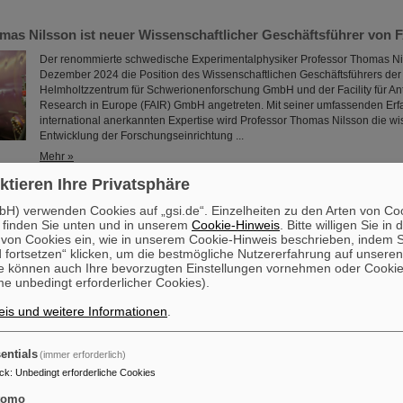
mas Nilsson ist neuer Wissenschaftlicher Geschäftsführer von 
Der renommierte schwedische Experimentalphysiker Professor Thomas Ni
Dezember 2024 die Position des Wissenschaftlichen Geschäftsführers der
Helmholtzzentrum für Schwerionenforschung GmbH und der Facility für Ant
Research in Europe (FAIR) GmbH angetreten. Mit seiner umfassenden Er
international anerkannten Expertise wird Professor Thomas Nilsson die wi
Entwicklung der Forschungseinrichtung ...
Mehr »
ktieren Ihre Privatsphäre
ebte Messung des exotischen Betazerfalls in Thallium hilft bei
H) verwenden Cookies auf „gsi.de“. Einzelheiten zu den Arten von Co
 Sonnenentstehung
 finden Sie unten und in unserem
Cookie-Hinweis
. Bitte willigen Sie in 
on Cookies ein, wie in unserem Cookie-Hinweis beschrieben, indem Si
Wie lange hat eigentlich die Bildung unserer Sonne in ihrer stellaren Kin
 fortsetzen“ klicken, um die bestmögliche Nutzererfahrung auf unsere
Eine internationale Kollaboration von Wissenschaftler*innen ist einer Antw
e können auch Ihre bevorzugten Einstellungen vornehmen oder Cooki
nähergekommen. Ihnen gelang die Messung des gebundenen Beta-Zerfalls
e unbedingt erforderlicher Cookies).
ionisiertem Thallium am Experimentierspeicherring (ESR) von GSI/FAIR. 
tiefgreifende Auswirkungen auf die Produktion von radioaktivem Blei in S
is und weitere Informationen
.
asymptotischen Riesenast (sogenannte AGB-Sterne) und ...
Mehr »
entials
(immer erforderlich)
ck
:
Unbedingt erforderliche Cookies
SI/FAIR untersucht – Forschende messen Kerneigenschaften vo
tomo