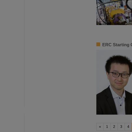
ERC Starting 
«
1
2
3
4