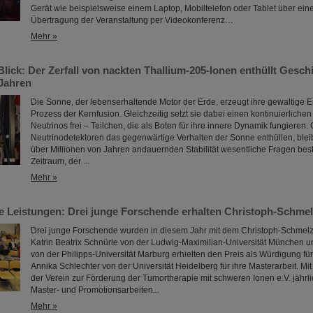
Gerät wie beispielsweise einem Laptop, Mobiltelefon oder Tablet über eine
Übertragung der Veranstaltung per Videokonferenz…
Mehr »
lick: Der Zerfall von nackten Thallium-205-Ionen enthüllt Gesch
 Jahren
Die Sonne, der lebenserhaltende Motor der Erde, erzeugt ihre gewaltige 
Prozess der Kernfusion. Gleichzeitig setzt sie dabei einen kontinuierliche
Neutrinos frei – Teilchen, die als Boten für ihre innere Dynamik fungiere
Neutrinodetektoren das gegenwärtige Verhalten der Sonne enthüllen, blei
über Millionen von Jahren andauernden Stabilität wesentliche Fragen bes
Zeitraum, der ...
Mehr »
 Leistungen: Drei junge Forschende erhalten Christoph-Schmel
Drei junge Forschende wurden in diesem Jahr mit dem Christoph-Schmelze
Katrin Beatrix Schnürle von der Ludwig-Maximilian-Universität München u
von der Philipps-Universität Marburg erhielten den Preis als Würdigung für
Annika Schlechter von der Universität Heidelberg für ihre Masterarbeit. Mi
der Verein zur Förderung der Tumortherapie mit schweren Ionen e.V. jähr
Master- und Promotionsarbeiten...
Mehr »