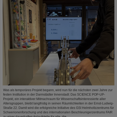
Was als temporäres Projekt begann, wird nun für die nächsten zwei Jahre zur
festen Institution in der Darmstädter Innenstadt: Das SCIENCE POP-UP-
Projekt, ein interaktiver Mitmachraum für Wissenschaftsinteressierte aller
Altersgruppen, bleibt langfristig in seinen Räumlichkeiten in der Ernst-Ludwig-
Straße 22. Damit wird die erfolgreiche Initiative des GSI Helmholtzzentrums für
Schwerionenforschung und des internationalen Beschleunigerzentrums FAIR
zu einer dauerhaften Anlaufstelle für alle, die…