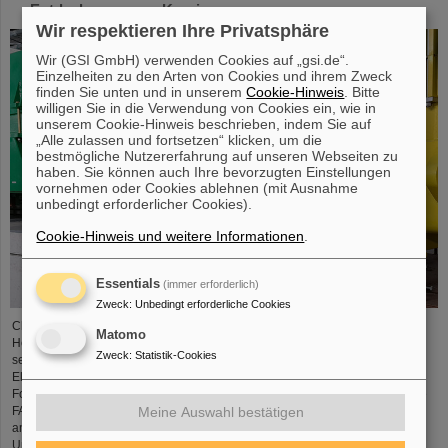
Entdeckung neuer Kernisomere
Wir respektieren Ihre Privatsphäre
Wir (GSI GmbH) verwenden Cookies auf „gsi.de“.
Einzelheiten zu den Arten von Cookies und ihrem Zweck
finden Sie unten und in unserem
Cookie-Hinweis
. Bitte
willigen Sie in die Verwendung von Cookies ein, wie in
unserem Cookie-Hinweis beschrieben, indem Sie auf
„Alle zulassen und fortsetzen“ klicken, um die
bestmögliche Nutzererfahrung auf unseren Webseiten zu
haben. Sie können auch Ihre bevorzugten Einstellungen
vornehmen oder Cookies ablehnen (mit Ausnahme
unbedingt erforderlicher Cookies).
Cookie-Hinweis und weitere Informationen
.
Essentials
(immer erforderlich)
Zweck
:
Unbedingt erforderliche Cookies
Chemische Elemente, neue Isotope, kleinste Teilchen – das GSI
Matomo
Helmholtzzentrum für Schwerionenforschung in Darmstadt ist bekannt für
Zweck
:
Statistik-Cookies
seine Entdeckungen, unter anderem von insgesamt sechs superschweren
Elementen. Nun gibt es einen neuen Weltrekord zu vermelden: Das
Forschungszentrum, an dem gerade die internationale Beschleunigeranlage
FAIR errichtet wird, führt die Weltrangliste der Entdeckung von Kernisomeren
Meine Auswahl bestätigen
an. Die Statistik hat Professor Michael Thoennessen von der Michigan State
University,…