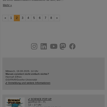
Mehr »
«
1
2
3
4
5
6
7
8
»
instagram
linkedin
youtube
helmholtz.social
facebook
Mittwoch, 19.08.2026, 14 Uhr
Warum existiert nicht einfach nichts?
Hannah Elfner,
GSI/FAIR/Goethe-Universität
Anmeldung und weitere Informationen
SCIENCE POP-UP
geöffnet Di – Fr,
12 – 17 Uhr