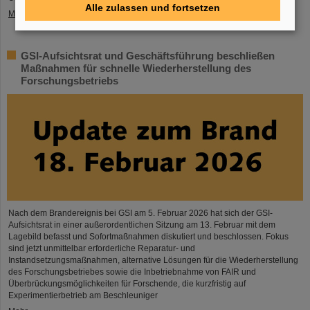
Alle zulassen und fortsetzen
Mehr »
GSI-Aufsichtsrat und Geschäftsführung beschließen
Maßnahmen für schnelle Wiederherstellung des
Forschungsbetriebs
Nach dem Brandereignis bei GSI am 5. Februar 2026 hat sich der GSI-
Aufsichtsrat in einer außerordentlichen Sitzung am 13. Februar mit dem
Lagebild befasst und Sofortmaßnahmen diskutiert und beschlossen. Fokus
sind jetzt unmittelbar erforderliche Reparatur- und
Instandsetzungsmaßnahmen, alternative Lösungen für die Wiederherstellung
des Forschungsbetriebes sowie die Inbetriebnahme von FAIR und
Überbrückungsmöglichkeiten für Forschende, die kurzfristig auf
Experimentierbetrieb am Beschleuniger