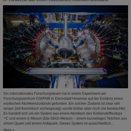
Ein internationales Forschungsteam hat in einem Experiment am
Forschungszentrum GSI/FAIR in Darmstadt Hinweise auf die Existenz eines
exotischen Atomkernzustands gefunden. Ein solcher Zustand ist zwar seit
langer Zeit theoretisch vorhergesagt, wurde bisher aber noch nie beobachtet.
Es handelt sich um ein System aus einem Atomkern des Kohlenstoffisotops
¹¹C und einem η′‑Meson (Eta-Strich-Meson) – einem kurzlebigen Teilchen aus
einem Quark und einem Antiquark. Dieses System ist ausschließlich…
Mehr »