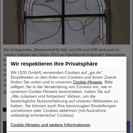
Die Vortragsreihe „Wissenschaft für Alle“ von GSI und FAIR wird auch im
zweiten Halbjahr des Jahres 2023 als Hybridformat fortgesetzt. Interessierte
können entweder nach Voranmeldung an der Präsenzveranstaltung im
Wir respektieren Ihre Privatsphäre
Hörsaal von GSI/FAIR teilnehmen oder sich mit einem internetfähigen Gerät
wie beispielsweise einem Laptop, Mobiltelefon oder Tablet über einen
Wir (GSI GmbH) verwenden Cookies auf „gsi.de“.
Einwahllink in die Übertragung der Veranstaltung per Videokonferenz
Einzelheiten zu den Arten von Cookies und ihrem Zweck
einwählen. Das Programm beginnt am Mittwoch, dem 13. September 2023,
finden Sie unten und in unserem
Cookie-Hinweis
. Bitte
mit…
willigen Sie in die Verwendung von Cookies ein, wie in
unserem Cookie-Hinweis beschrieben, indem Sie auf
Mehr »
„Alle zulassen und fortsetzen“ klicken, um die
bestmögliche Nutzererfahrung auf unseren Webseiten zu
haben. Sie können auch Ihre bevorzugten Einstellungen
25 Jahre Tumortherapie: Präzise Waffen im Kampf gegen
vornehmen oder Cookies ablehnen (mit Ausnahme
unbedingt erforderlicher Cookies).
den Krebs
Cookie-Hinweis und weitere Informationen
.