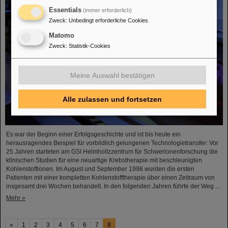
Essentials
(immer erforderlich)
Zweck
:
Unbedingt erforderliche Cookies
Matomo
Zweck
:
Statistik-Cookies
Meine Auswahl bestätigen
Alle zulassen und fortsetzen
Es war der Beginn einer Erfolgsgeschichte und ist bis heute ein
herausragendes Beispiel für vorbildlich gelungenen Technologietransfer: Vor
25 Jahren starteten am GSI Helmholtzzentrum für Schwerionenforschung die
klinischen Studien für eine neuartige Krebstherapie mit beschleunigten
Kohlenstoffionen. Im August und September 1998 wurden die ersten
Patienten mit einer kompletten Kohlenstofftherapie über einen Zeitraum von
insgesamt drei Wochen behandelt. In den folgenden Jahren führte der Weg ...
Mehr »
«
1
2
3
4
5
6
7
8