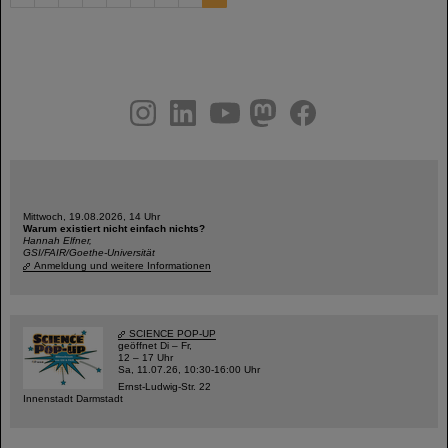
instagram
linkedin
youtube
helmholtz.social
facebook
Mittwoch, 19.08.2026, 14 Uhr
Warum existiert nicht einfach nichts?
Hannah Elfner,
GSI/FAIR/Goethe-Universität
Anmeldung und weitere Informationen
SCIENCE POP-UP
geöffnet Di – Fr,
12 – 17 Uhr
Sa, 11.07.26, 10:30-16:00 Uhr
Ernst-Ludwig-Str. 22
Innenstadt Darmstadt