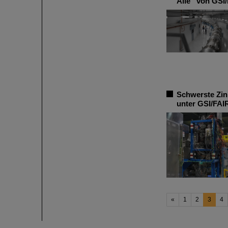
Alle“ von GSI/
Schwerste Zin
unter GSI/FAI
«
1
2
3
4