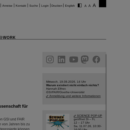
Anreise
Kontakt
Suche
Login
Drucken
English
@WORK
am
linkedin
youtube
helmholtz.social
facebook
Mittwoch, 19.08.2026, 14 Uhr
Warum existiert nicht einfach nichts?
Hannah Elfner,
GSI/FAIR/Goethe-Universität
Anmeldung und weitere Informationen
senschaft für
SCIENCE POP-UP
von GSI und FAIR
geöffnet Di – Fr,
12 – 17 Uhr
n von Jahren bis zu
Sa, 11.07.26, 10:30-
teressierte können
16:00 Uhr