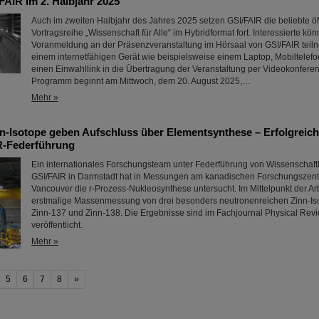
FAIR im 2. Halbjahr 2025
Auch im zweiten Halbjahr des Jahres 2025 setzen GSI/FAIR die beliebte öf
Vortragsreihe „Wissenschaft für Alle“ im Hybridformat fort. Interessierte k
Voranmeldung an der Präsenzveranstaltung im Hörsaal von GSI/FAIR teiln
einem internetfähigen Gerät wie beispielsweise einem Laptop, Mobiltelefo
einen Einwahllink in die Übertragung der Veranstaltung per Videokonfere
Programm beginnt am Mittwoch, dem 20. August 2025,…
Mehr »
n-Isotope geben Aufschluss über Elementsynthese – Erfolgreic
R-Federführung
Ein internationales Forschungsteam unter Federführung von Wissenschaft
GSI/FAIR in Darmstadt hat in Messungen am kanadischen Forschungszen
Vancouver die r-Prozess-Nukleosynthese untersucht. Im Mittelpunkt der Arb
erstmalige Massenmessung von drei besonders neutronenreichen Zinn-Iso
Zinn-137 und Zinn-138. Die Ergebnisse sind im Fachjournal Physical Revi
veröffentlicht.
Mehr »
5
6
7
8
»