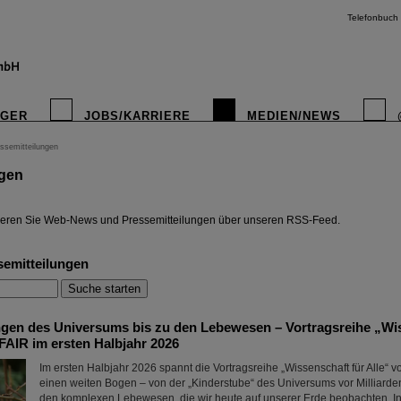
Telefonbuch
IGER
JOBS/KARRIERE
MEDIEN/NEWS
ssemitteilungen
ngen
instagr
eren Sie Web-News und Pressemitteilungen über unseren RSS-Feed.
semitteilungen
gen des Universums bis zu den Lebewesen – Vortragsreihe „Wis
FAIR im ersten Halbjahr 2026
Im ersten Halbjahr 2026 spannt die Vortragsreihe „Wissenschaft für Alle“ 
einen weiten Bogen – von der „Kinderstube“ des Universums vor Milliarde
den komplexen Lebewesen, die wir heute auf unserer Erde beobachten. In