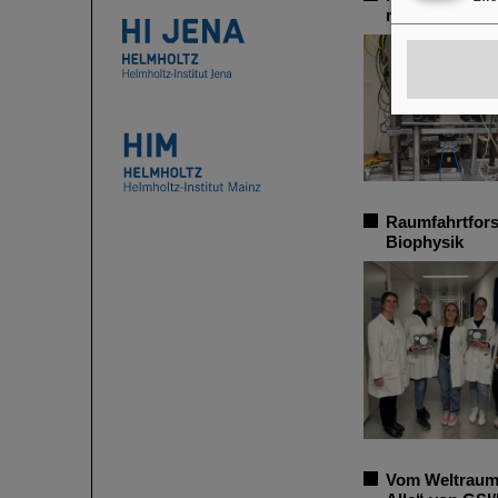
radioaktiven I
Raumfahrtfors
Biophysik
Vom Weltraum 