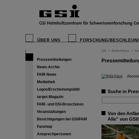
ÜBER UNS
FORSCHUNG/BESCHLEUN
GSI
>
Medien/News
>
Pre
Pressemitteilungen
Pressemitteilu
News-Archiv
FAIR-News
©
Abonni
Mediathek
Logos/Erscheinungsbild
Suche in Pres
target-Magazin
FAIR- und GSI-Broschüren
Veranstaltungen
Von den Anfän
Alle“ von GSI/
Besichtigungen bei GSI/FAIR
Fanshop
Ansprechpersonen