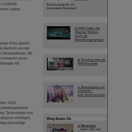
n GSI/FAIR
Ernst-Ludwig-Str. 22
Innenstadt Darmstadt
einem Laptop,
FAIR-Trailer: Der
Weg der Teilchen
durch die
Beschleunigeranlage
lzer-Preis geehrt:
ie Bertschi von der
 Dissertationen. Mit
it schweren Ionen
Rundflug über die
therapie mit
FAIR-Baustelle
Besichtigung von
GSI/FAIR –
jetzt Termin buchen!
ember 2025
abteilungsleiterin
ng, Technologie und
rategisch wichtigen
Blog Beam On
tig und verfügt
Menschen
...hinter GSI und