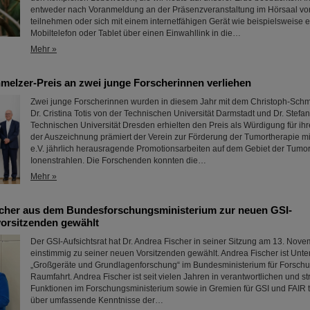
entweder nach Voranmeldung an der Präsenzveranstaltung im Hörsaal vo
teilnehmen oder sich mit einem internetfähigen Gerät wie beispielsweise 
Mobiltelefon oder Tablet über einen Einwahllink in die…
Mehr »
melzer-Preis an zwei junge Forscherinnen verliehen
Zwei junge Forscherinnen wurden in diesem Jahr mit dem Christoph-Schme
Dr. Cristina Totis von der Technischen Universität Darmstadt und Dr. Stefan
Technischen Universität Dresden erhielten den Preis als Würdigung für ihre
der Auszeichnung prämiert der Verein zur Förderung der Tumortherapie m
e.V. jährlich herausragende Promotionsarbeiten auf dem Gebiet der Tumor
Ionenstrahlen. Die Forschenden konnten die…
Mehr »
scher aus dem Bundesforschungsministerium zur neuen GSI-
vorsitzenden gewählt
Der GSI-Aufsichtsrat hat Dr. Andrea Fischer in seiner Sitzung am 13. Nov
einstimmig zu seiner neuen Vorsitzenden gewählt. Andrea Fischer ist Unter
„Großgeräte und Grundlagenforschung“ im Bundesministerium für Forschu
Raumfahrt. Andrea Fischer ist seit vielen Jahren in verantwortlichen und st
Funktionen im Forschungsministerium sowie in Gremien für GSI und FAIR tä
über umfassende Kenntnisse der…