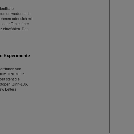
fentliche
önnen entweder nach
ehmen oder sich mit
n oder Tablet über
nz einwählen. Das
he Experimente
ler*innen von
trum TRIUMF in
eit steht die
topen: Zinn-136,
ew Letters