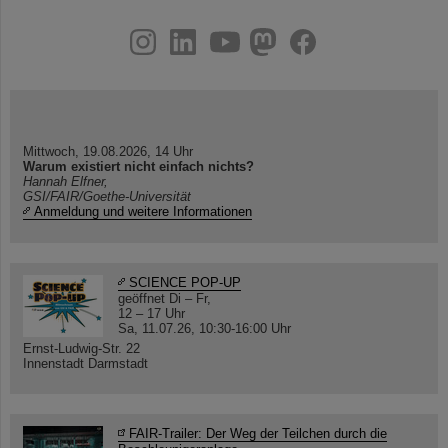
instagram
linkedin
youtube
helmholtz.social
facebook
Mittwoch, 19.08.2026, 14 Uhr
Warum existiert nicht einfach nichts?
Hannah Elfner,
GSI/FAIR/Goethe-Universität
Anmeldung und weitere Informationen
SCIENCE POP-UP
geöffnet Di – Fr,
12 – 17 Uhr
Sa, 11.07.26, 10:30-16:00 Uhr
Ernst-Ludwig-Str. 22
Innenstadt Darmstadt
FAIR-Trailer: Der Weg der Teilchen durch die