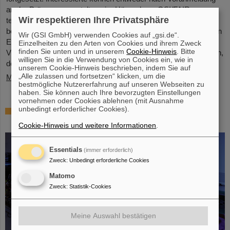
an der Präsenzveranstaltung im Hörsaal von GSI/FAIR
Wir respektieren Ihre Privatsphäre
teilnehmen oder sich mit einem internetfähigen Gerät wie
beispielsweise einem Laptop, Mobiltelefon oder Tablet über einen
Wir (GSI GmbH) verwenden Cookies auf „gsi.de“.
Einwahllink in die Übertragung der Veranstaltung per
Einzelheiten zu den Arten von Cookies und ihrem Zweck
finden Sie unten und in unserem
Cookie-Hinweis
. Bitte
Videokonferenz einwählen. Das Programm beginnt am Mittwoch,
willigen Sie in die Verwendung von Cookies ein, wie in
dem 13. September 2023, mit…
unserem Cookie-Hinweis beschrieben, indem Sie auf
„Alle zulassen und fortsetzen“ klicken, um die
Mehr »
bestmögliche Nutzererfahrung auf unseren Webseiten zu
haben. Sie können auch Ihre bevorzugten Einstellungen
vornehmen oder Cookies ablehnen (mit Ausnahme
unbedingt erforderlicher Cookies).
25 Jahre Tumortherapie: Präzise Waffen im
Kampf gegen den Krebs
Cookie-Hinweis und weitere Informationen
.
Essentials
(immer erforderlich)
Zweck
:
Unbedingt erforderliche Cookies
Matomo
Zweck
:
Statistik-Cookies
Meine Auswahl bestätigen