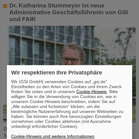
Dr. Katharina Stummeyer ist neue
Administrative Geschäftsführerin von GSI
und FAIR
Wir respektieren Ihre Privatsphäre
Wir (GSI GmbH) verwenden Cookies auf „gsi.de“.
Einzelheiten zu den Arten von Cookies und ihrem Zweck
finden Sie unten und in unserem
Cookie-Hinweis
. Bitte
willigen Sie in die Verwendung von Cookies ein, wie in
unserem Cookie-Hinweis beschrieben, indem Sie auf
„Alle zulassen und fortsetzen“ klicken, um die
bestmögliche Nutzererfahrung auf unseren Webseiten zu
haben. Sie können auch Ihre bevorzugten Einstellungen
vornehmen oder Cookies ablehnen (mit Ausnahme
unbedingt erforderlicher Cookies).
Die Wissenschaftsmanagerin und Biochemikerin Dr. Katharina
Stummeyer hat zum 1. Juni 2024 das Amt der Administrativen
Cookie-Hinweis und weitere Informationen
.