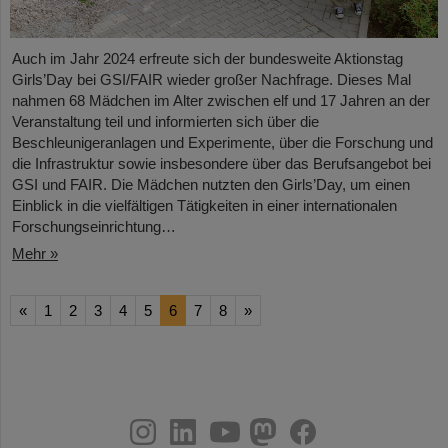
Auch im Jahr 2024 erfreute sich der bundesweite Aktionstag
Girls’Day bei GSI/FAIR wieder großer Nachfrage. Dieses Mal
nahmen 68 Mädchen im Alter zwischen elf und 17 Jahren an der
Veranstaltung teil und informierten sich über die
Beschleunigeranlagen und Experimente, über die Forschung und
die Infrastruktur sowie insbesondere über das Berufsangebot bei
GSI und FAIR. Die Mädchen nutzten den Girls’Day, um einen
Einblick in die vielfältigen Tätigkeiten in einer internationalen
Forschungseinrichtung…
Mehr »
«
1
2
3
4
5
6
7
8
»
instagram
linkedin
youtube
helmholtz.social
facebook