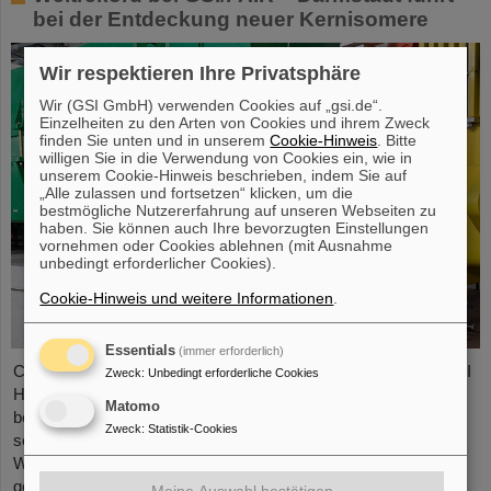
bei der Entdeckung neuer Kernisomere
Wir respektieren Ihre Privatsphäre
Wir (GSI GmbH) verwenden Cookies auf „gsi.de“.
Einzelheiten zu den Arten von Cookies und ihrem Zweck
finden Sie unten und in unserem
Cookie-Hinweis
. Bitte
willigen Sie in die Verwendung von Cookies ein, wie in
unserem Cookie-Hinweis beschrieben, indem Sie auf
„Alle zulassen und fortsetzen“ klicken, um die
bestmögliche Nutzererfahrung auf unseren Webseiten zu
haben. Sie können auch Ihre bevorzugten Einstellungen
vornehmen oder Cookies ablehnen (mit Ausnahme
unbedingt erforderlicher Cookies).
Cookie-Hinweis und weitere Informationen
.
Essentials
(immer erforderlich)
Chemische Elemente, neue Isotope, kleinste Teilchen – das GSI
Zweck
:
Unbedingt erforderliche Cookies
Helmholtzzentrum für Schwerionenforschung in Darmstadt ist
Matomo
bekannt für seine Entdeckungen, unter anderem von insgesamt
Zweck
:
Statistik-Cookies
sechs superschweren Elementen. Nun gibt es einen neuen
Weltrekord zu vermelden: Das Forschungszentrum, an dem
gerade die internationale Beschleunigeranlage FAIR errichtet