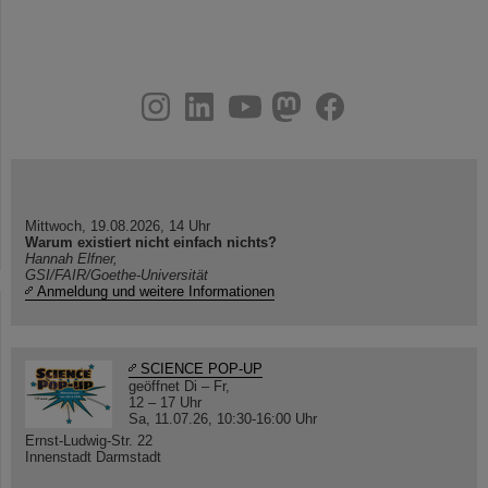
instagram
linkedin
youtube
helmholtz.social
facebook
Mittwoch, 19.08.2026, 14 Uhr
Warum existiert nicht einfach nichts?
Hannah Elfner,
GSI/FAIR/Goethe-Universität
Anmeldung und weitere Informationen
SCIENCE POP-UP
geöffnet Di – Fr,
12 – 17 Uhr
Sa, 11.07.26, 10:30-16:00 Uhr
Ernst-Ludwig-Str. 22
Innenstadt Darmstadt