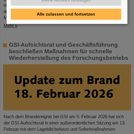
Meine Auswahl bestätigen
wird, führt die Weltrangliste der Entdeckung von Kernisomeren
an. Die Statistik hat Professor Michael Thoennessen von der
Alle zulassen und fortsetzen
Michigan State University,…
Mehr »
GSI-Aufsichtsrat und Geschäftsführung
beschließen Maßnahmen für schnelle
Wiederherstellung des Forschungsbetriebs
Nach dem Brandereignis bei GSI am 5. Februar 2026 hat sich
der GSI-Aufsichtsrat in einer außerordentlichen Sitzung am 13.
Februar mit dem Lagebild befasst und Sofortmaßnahmen