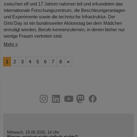
zwischen elf und 17 Jahren nahmen teil und erkundeten das
internationale Forschungszentrum, die Beschleunigeranlagen
und Experimente sowie die technische Infrastruktur. Der
Girls’Day ist ein bundesweiter Aktionstag bei dem Mädchen
ermutigt werden, Berufe kennenzulernen, in denen bisher nur
wenige Frauen vertreten sind.
Mehr »
1
2
3
4
5
6
7
8
»
instagram
linkedin
youtube
helmholtz.social
facebook
Mittwoch, 19.08.2026, 14 Uhr
Warum existiert nicht einfach nichts?