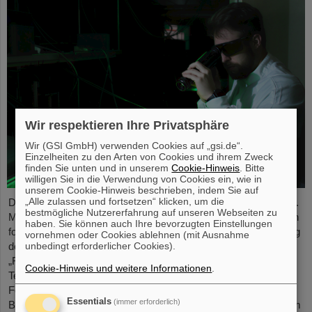
Wir respektieren Ihre Privatsphäre
Wir (GSI GmbH) verwenden Cookies auf „gsi.de“.
Einzelheiten zu den Arten von Cookies und ihrem Zweck
finden Sie unten und in unserem
Cookie-Hinweis
. Bitte
willigen Sie in die Verwendung von Cookies ein, wie in
unserem Cookie-Hinweis beschrieben, indem Sie auf
„Alle zulassen und fortsetzen“ klicken, um die
Dr. Yannik Zobus, Laserphysiker bei GSI/FAIR, leitet seit dem 1.
bestmögliche Nutzererfahrung auf unseren Webseiten zu
Mai 2026 die Nachwuchsgruppe LASE-FUSE (LAser Simulation
haben. Sie können auch Ihre bevorzugten Einstellungen
for Enhanced FUSion Efficiency – Lasersimulation zur Erhöhung
vornehmen oder Cookies ablehnen (mit Ausnahme
unbedingt erforderlicher Cookies).
der Fusionseffizienz). Im Rahmen des Förderprogramms
„Fusionstalente“ des Bundesministeriums für Forschung,
Cookie-Hinweis und weitere Informationen
.
Technologie und Raumfahrt (BMFTR) erhält das Projekt eine
Förderung in Höhe von drei Millionen Euro über fünf Jahre.
Essentials
(immer erforderlich)
Bereits zum zweiten Mal wird somit ein Projekt von GSI/FAIR im